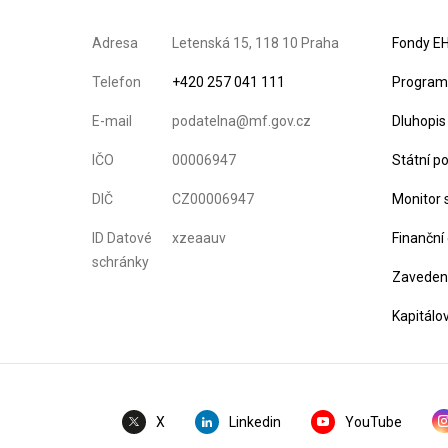
Adresa
Letenská 15, 118 10 Praha
Fondy EH
Telefon
+420 257 041 111
Program 
E-mail
podatelna@mf.gov.cz
Dluhopis
IČO
00006947
Státní p
DIČ
CZ00006947
Monitor 
ID Datové
xzeaauv
Finanční
schránky
Zavedení
Kapitálo
Linkedin
YouTube
X