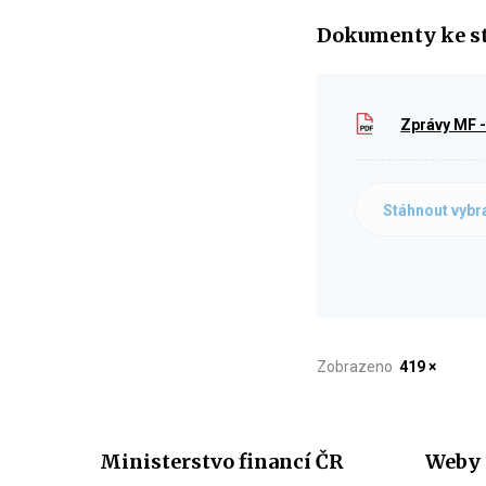
Dokumenty ke s
Zprávy MF -
Stáhnout vybr
Zobrazeno
419 ×
Ministerstvo financí ČR
Weby 