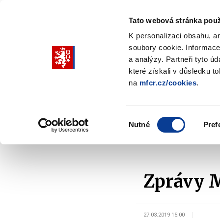
Tato webová stránka použ
K personalizaci obsahu, a
soubory cookie. Informace
Pohybujte
a analýzy. Partneři tyto ú
šipkami
které získali v důsledku t
na
mfcr.cz/cookies
.
nahoru
Ministerstvo
Rozpočtová politika
a
Zobrazit
Z
submenu
s
dolů
Ministerstvo
R
Výběr
p
Nutné
Pref
pro
souhlasu
Domů
Rozpočtová politika
Územní rozpočty
výběr
našeptaných
položek
Zprávy M
27.03.2019 15:00