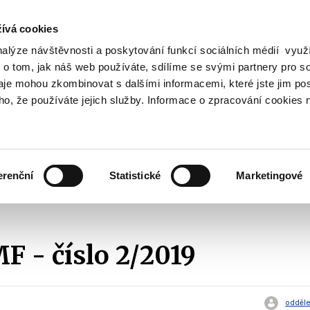
ívá cookies
nalýze návštěvnosti a poskytování funkcí sociálních médií vyu
Vyhledat
 o tom, jak náš web používáte, sdílíme se svými partnery pro so
daje mohou zkombinovat s dalšími informacemi, které jste jim pos
oho, že používáte jejich služby. Informace o zpracování cookies 
Finanční trh
Daně a účetnictví
Z
obrazit
Zobrazit
Zobrazit
ubmenu
submenu
submenu
ozpočtová
Finanční
Daně
olitika
trh
a
erenční
Statistické
Marketingové
účetnictví
Zprávy MF pro obce a kraje
2019
Zprávy MF - číslo 2/2019
F - číslo 2/2019
odděle