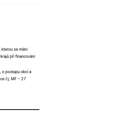
, kterou se mění
rajů při financování
, o postupu obcí a
ce č.j. MF – 27