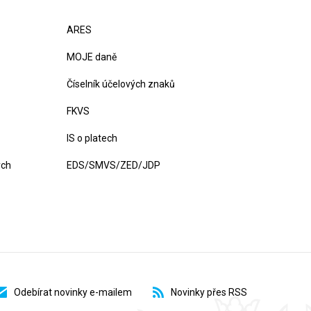
ARES
MOJE daně
Číselník účelových znaků
FKVS
IS o platech
ých
EDS/SMVS/ZED/JDP
Odebírat novinky e-mailem
Novinky přes RSS