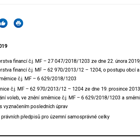
019
rstva financí č.j. MF – 27 047/2018/1203 ze dne 22. února 2019
stva financí č.j. MF – 62 970/2013/12 – 1204, o postupu obcí a k
směrnice č.j. MF – 6 629/2018/1203
nice č.j. MF – 62 970/2013/12 – 1204 ze dne 19. prosince 2013
vání voleb, ve znění směrnice č.j. MF – 6 629/2018/1203 a směrni
 vyznačením posledních úprav
 právních předpisů pro územní samosprávné celky