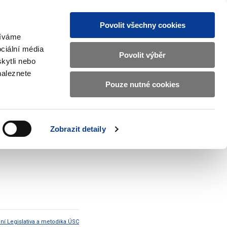
Povolit všechny cookies
žíváme
CZ
EN
ciální média
Základní
Povolit výběr
kytli nebo
informace
naleznete
o
Pouze nutné cookies
ahraničí a EU
Kontrola a regulace
Ministerstvu
Zobrazit
Zobrazit
submenu
submenu
financí
Zahraničí
Kontrola
a
a
v
Zobrazit detaily
EU
regulace
českém
znakovém
jazyce.
ní Legislativa a metodika ÚSC