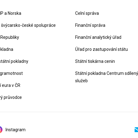
P a Norska
Celní správa
švýcarsko-české spolupráce
Finanční správa
 Republiky
Finanční analytický úřad
okladna
Úřad pro zastupování státu
státní pokladny
Státní tiskárna cenin
 gramotnost
Státní pokladna Centrum sdílen
služeb
 eura v ČR
vý průvodce
Instagram