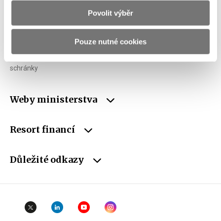
Povolit výběr
IČO
00006947
DIČ
CZ00006947
Pouze nutné cookies
ID Datové
xzeaauv
schránky
Weby ministerstva
Resort financí
Důležité odkazy