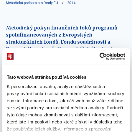
Metodická podpora pro fondy EU
2014
Metodický pokyn finančních toků programů
spolufinancovaných z Evropských
strukturálních fondů, Fondu soudržnosti a
Evropského námořního a rybářského fondu na
programové období 2014 – 2020 (účinnost od
1.11.2014)
24. října 2014
Tato webová stránka používá cookies
Metodika certifikace výdajů pro programové
K personalizaci obsahu, analýze návštěvnosti a
období 2007 - 2013 (s účinností od 1. dubna 2014)
poskytování funkcí sociálních médií využíváme soubory
cookie. Informace o tom, jak náš web používáte, sdílíme
01. dubna 2014
se svými partnery pro sociální média a analýzy. Partneři
tyto údaje mohou zkombinovat s dalšími informacemi,
Metodika finančních toků a kontroly programů
které jste jim poskytli nebo které získali v důsledku toho,
spolufinancovaných ze strukturálních fondů,
že používáte jejich služby. Informace o zpracování
Fondu soudržnosti a Evropského rybářského