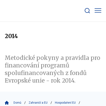
Zobrazit/skrýt
search
bar
2014
Metodické pokyny a pravidla pro
financování programů
spolufinancovaných z fondů
Evropské unie - rok 2014.
Domů
Zahraničí a EU
Hospodaření EU