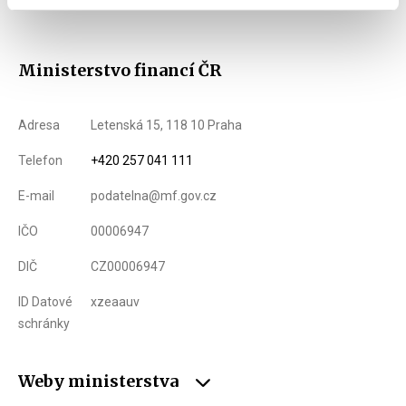
Ministerstvo financí ČR
Adresa
Letenská 15, 118 10 Praha
Telefon
+420 257 041 111
E-mail
podatelna@mf.gov.cz
IČO
00006947
DIČ
CZ00006947
ID Datové
xzeaauv
schránky
Weby ministerstva