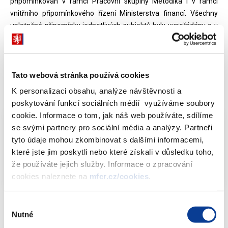
připomínkován v rámci Pracovní skupiny Metodika i v rámci
vnitřního připomínkového řízení Ministerstva financí. Všechny
uplatněné připomínky jednotlivých subjektů byly vypořádány a v
relevantních případech zapracovány do Metodického pokynu.
Aktualizovaná verze s účinnosti od 1.1.2022 v sobě zohledňuje
finální verzi legislativy EU a vývoj v implementaci programů.
Tato webová stránka používá cookies
K personalizaci obsahu, analýze návštěvnosti a
Dokumenty ke stažení
poskytování funkcí sociálních médií využíváme soubory
cookie. Informace o tom, jak náš web používáte, sdílíme
se svými partnery pro sociální média a analýzy. Partneři
Metodický pokyn pro výkon účetní funkce
tyto údaje mohou zkombinovat s dalšími informacemi,
2021-2027 (s účinností od 1. 1. 2022)
PDF
které jste jim poskytli nebo které získali v důsledku toho,
(292kB)
že používáte jejich služby. Informace o zpracování
cookies naleznete na
mfcr.cz/cookies
.
Výběr
Nutné
souhlasu