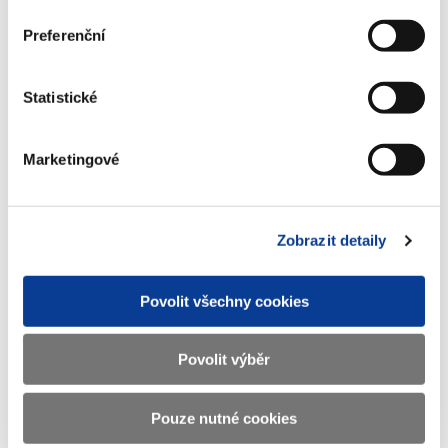
Dokumenty ke stažení
Preferenční
Metodický pokyn pro výkon účetní
Statistické
funkce 2021-2027 (s účinností od 1. 1.
2022)
Marketingové
(293 kB)
Zobrazit detaily
Stáhnout vybrané (
0
)
Povolit všechny cookies
Stáhnout vše
Povolit výběr
Pouze nutné cookies
Zobrazeno
826 ×
Doporučeno
548 ×