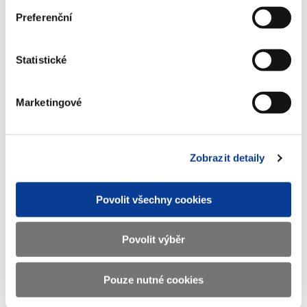
Preferenční
Ministerstvo financí ČR
Statistické
Adresa
Letenská 15, 118 10 Praha
Marketingové
Telefon
+420 257 041 111
E-mail
podatelna@mf.gov.cz
Zobrazit detaily
IČO
00006947
DIČ
CZ00006947
Povolit všechny cookies
ID Datové
xzeaauv
schránky
Povolit výběr
Weby ministerstva
Pouze nutné cookies