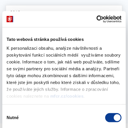
Vyberte
2018
leden 2019
Tato webová stránka používá cookies
K personalizaci obsahu, analýze návštěvnosti a
poskytování funkcí sociálních médií využíváme soubory
Čistá pozice ČR ve vztahu k rozpočtu EU: 2004 -
cookie. Informace o tom, jak náš web používáte, sdílíme
2018
se svými partnery pro sociální média a analýzy. Partneři
tyto údaje mohou zkombinovat s dalšími informacemi,
31. ledna 2019
které jste jim poskytli nebo které získali v důsledku toho,
že používáte jejich služby. Informace o zpracování
Vyberte
cookies naleznete na
mfcr.cz/cookies
.
2018
Výběr
Nutné
souhlasu