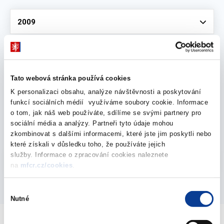
Vyberte
2009
leden 2009
Tato webová stránka používá cookies
K personalizaci obsahu, analýze návštěvnosti a poskytování
funkcí sociálních médií využíváme soubory cookie. Informace
Rozpočet EU na rok 2009
o tom, jak náš web používáte, sdílíme se svými partnery pro
sociální média a analýzy. Partneři tyto údaje mohou
13. ledna 2009
zkombinovat s dalšími informacemi, které jste jim poskytli nebo
které získali v důsledku toho, že používáte jejich
Vyberte
služby. Informace o zpracování cookies naleznete
2009
na
mfcr.cz/cookies
.
Výběr
Nutné
souhlasu