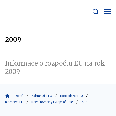
Zobrazit/skrýt
search
bar
2009
Informace o rozpočtu EU na rok
2009.
Domů
Zahraničí a EU
Hospodaření EU
Rozpočet EU
Roční rozpočty Evropské unie
2009