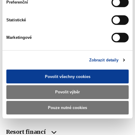
Preferenční
Ministerstvo financí ČR
Statistické
Adresa
Letenská 15, 118 10 Praha
Marketingové
Telefon
+420 257 041 111
E-mail
podatelna@mf.gov.cz
Zobrazit detaily
IČO
00006947
DIČ
CZ00006947
Povolit všechny cookies
ID Datové
xzeaauv
Povolit výběr
schránky
Pouze nutné cookies
Weby ministerstva
Resort financí