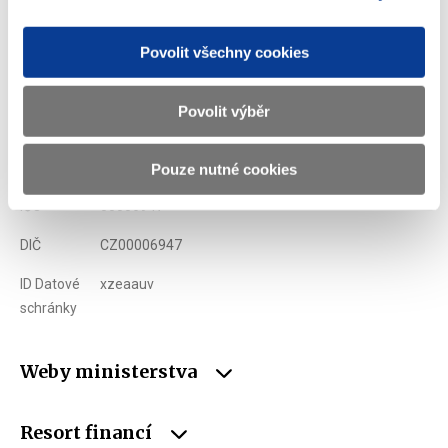
Ministerstvo financí ČR
Povolit všechny cookies
Adresa
Letenská 15, 118 10 Praha
Povolit výběr
Telefon
+420 257 041 111
E-mail
podatelna@mf.gov.cz
Pouze nutné cookies
IČO
00006947
DIČ
CZ00006947
ID Datové
xzeaauv
schránky
Weby ministerstva
Resort financí