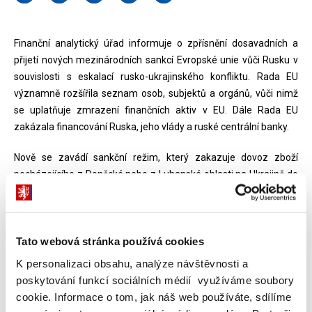
Finanční analytický úřad informuje o zpřísnění dosavadních a
přijetí nových mezinárodních sankcí Evropské unie vůči Rusku v
souvislosti s eskalací rusko-ukrajinského konfliktu. Rada EU
významně rozšířila seznam osob, subjektů a orgánů, vůči nimž
se uplatňuje zmrazení finančních aktiv v EU. Dále Rada EU
zakázala financování Ruska, jeho vlády a ruské centrální banky.
Nově se zavádí sankční režim, který zakazuje dovoz zboží
pocházejícího z Doněcké nebo z Luhanské oblasti na Ukrajině do
EU a poskytování s tím souvisejícího financování. Dále se
zakazuje nabývat nebo zvyšovat účast v nemovitostech a v
subjektech na území obou oblastí, zřizovat společné podniky se
Tato webová stránka používá cookies
subjekty z těchto oblastí a poskytovat s těmito činnostmi
investiční služby. Rovněž se zakazují do Doněcké a Luhanské
K personalizaci obsahu, analýze návštěvnosti a
oblasti dodávky zboží nebo technologií z odvětví dopravy,
poskytování funkcí sociálních médií využíváme soubory
telekomunikací, energetiky a průzkumu a těžby ropy, zemního
cookie. Informace o tom, jak náš web používáte, sdílíme
plynu a nerostných surovin.