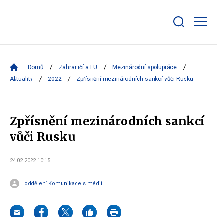
Zobrazit/skrýt
search
bar
Domů
Zahraničí a EU
Mezinárodní spolupráce
Aktuality
2022
Zpřísnění mezinárodních sankcí vůči Rusku
Zpřísnění mezinárodních sankcí
vůči Rusku
24.02.2022 10:15
oddělení Komunikace s médii