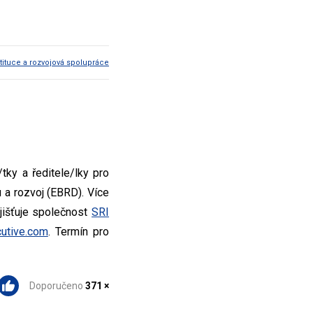
tituce a rozvojová spolupráce
tky a ředitele/lky pro
u a rozvoj (EBRD). Více
jišťuje společnost
SRI
utive.com
. Termín pro
Doporučeno
371 ×