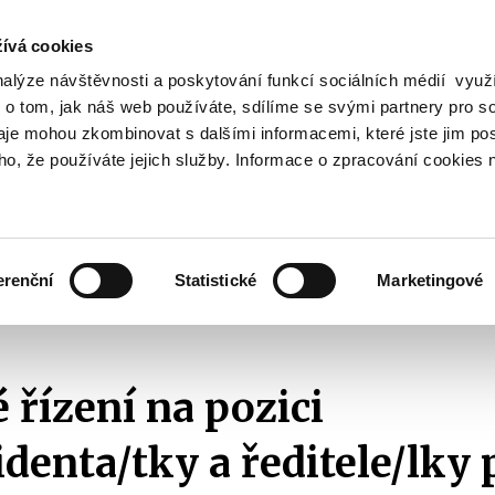
ívá cookies
nalýze návštěvnosti a poskytování funkcí sociálních médií vyu
Vyhledat
 o tom, jak náš web používáte, sdílíme se svými partnery pro so
daje mohou zkombinovat s dalšími informacemi, které jste jim pos
oho, že používáte jejich služby. Informace o zpracování cookies 
Finanční trh
Daně a účetnictví
Z
obrazit
Zobrazit
Zobrazit
ubmenu
submenu
submenu
ozpočtová
Finanční
Daně
olitika
trh
a
erenční
Statistické
Marketingové
účetnictví
Aktuality
2023
Výběrové řízení na pozici viceprezidenta/tky a ředitel
 řízení na pozici
identa/tky a ředitele/lky 