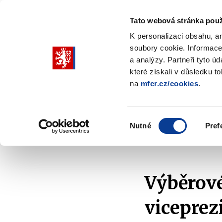
Tato webová stránka použ
K personalizaci obsahu, a
soubory cookie. Informace
Pohybujte
a analýzy. Partneři tyto ú
šipkami
které získali v důsledku t
na
mfcr.cz/cookies
.
nahoru
Ministerstvo
Rozpočtová politika
a
Zobrazit
Z
submenu
s
dolů
Ministerstvo
R
Výběr
p
Nutné
Pref
pro
souhlasu
Domů
Zahraničí a EU
Mezinárodní spolupráce
výběr
našeptaných
položek
Výběrové
viceprez