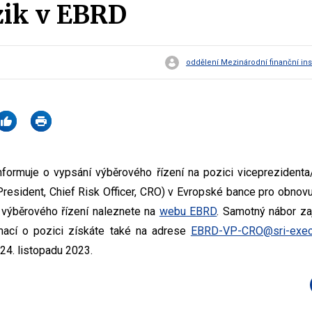
izik v EBRD
oddělení Mezinárodní finanční ins
informuje o vypsání výběrového řízení na pozici viceprezidenta/
 President, Chief Risk Officer, CRO) v Evropské bance pro obnov
 výběrového řízení naleznete na
webu EBRD
. Samotný nábor za
rmací o pozici získáte také na adrese
EBRD-VP-CRO@sri-exec
 24. listopadu 2023.