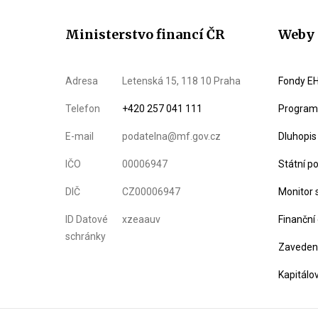
Ministerstvo financí ČR
Weby 
Adresa
Letenská 15, 118 10 Praha
Fondy EH
Telefon
+420 257 041 111
Program 
E-mail
podatelna@mf.gov.cz
Dluhopis
IČO
00006947
Státní p
DIČ
CZ00006947
Monitor 
ID Datové
xzeaauv
Finanční
schránky
Zavedení
Kapitálo