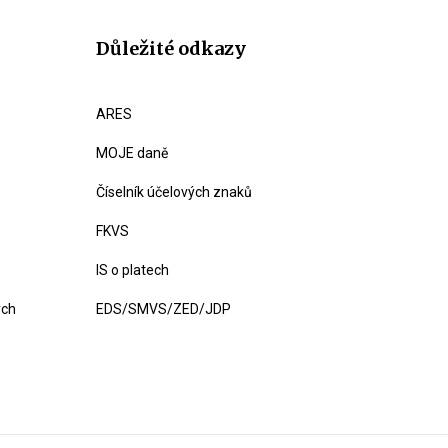
Důležité odkazy
ARES
MOJE daně
Číselník účelových znaků
FKVS
IS o platech
ých
EDS/SMVS/ZED/JDP