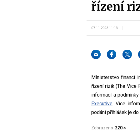
řízení r
07.11.2023 11:13
Ministerstvo financí 
řízení rizik (The Vice
informací a podmínky
Executive
. Více info
podání přihlášek je do
Zobrazeno
220 ×