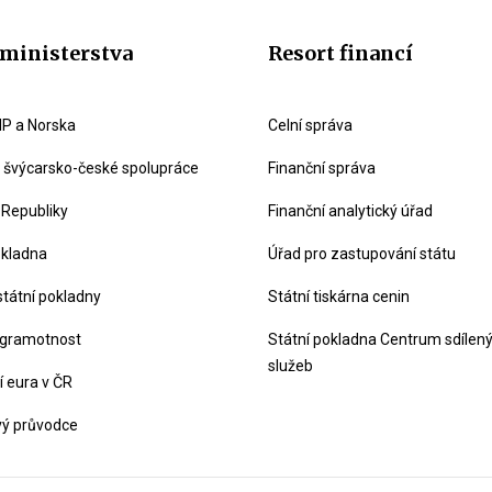
ministerstva
Resort financí
P a Norska
Celní správa
švýcarsko-české spolupráce
Finanční správa
 Republiky
Finanční analytický úřad
okladna
Úřad pro zastupování státu
státní pokladny
Státní tiskárna cenin
 gramotnost
Státní pokladna Centrum sdílen
služeb
 eura v ČR
vý průvodce