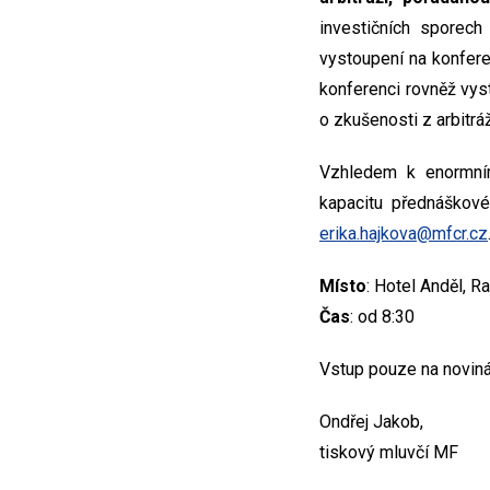
investičních sporec
vystoupení na konfere
konferenci rovněž vyst
o zkušenosti z arbitráž
Vzhledem k enormním
kapacitu přednáškové
erika.hajkova@mfcr.cz
Místo
: Hotel Anděl, R
Čas
: od 8:30
Vstup pouze na noviná
Ondřej Jakob,
tiskový mluvčí MF