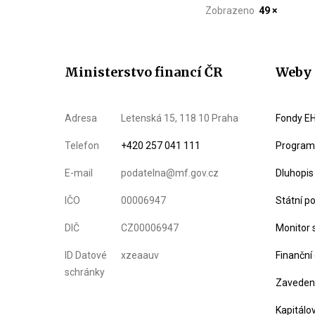
Zobrazeno
49 ×
Ministerstvo financí ČR
Weby 
Adresa
Letenská 15, 118 10 Praha
Fondy EH
Telefon
+420 257 041 111
Program 
E-mail
podatelna@mf.gov.cz
Dluhopis
IČO
00006947
Státní p
DIČ
CZ00006947
Monitor 
ID Datové
xzeaauv
Finanční
schránky
Zavedení
Kapitálo