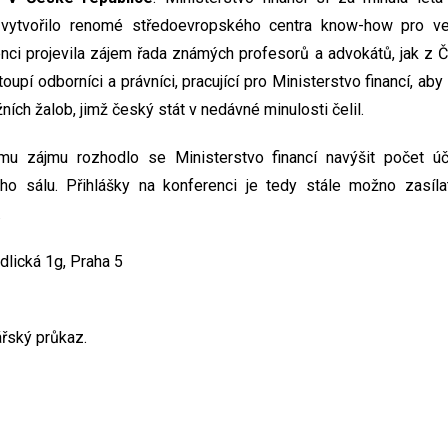
h vytvořilo renomé středoevropského centra know-how pro ve
nci projevila zájem řada známých profesorů a advokátů, jak z ČR
oupí odborníci a právníci, pracující pro Ministerstvo financí, aby
ních žalob, jimž český stát v nedávné minulosti čelil.
u zájmu rozhodlo se Ministerstvo financí navýšit počet úč
ho sálu. Přihlášky na konferenci je tedy stále možno zasíla
.
adlická 1g, Praha 5
řský průkaz.