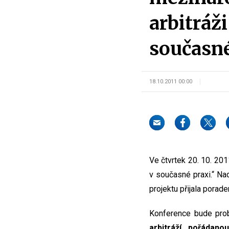
arbitráži
současné
18.10.2011 00:00
Ve čtvrtek 20. 10. 201
v současné praxi.“ Na
projektu přijala pora
Konference bude prob
arbitráží, pořádano