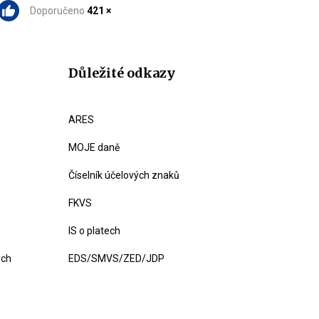
Doporučeno
421 ×
Důležité odkazy
ARES
MOJE daně
Číselník účelových znaků
FKVS
IS o platech
ých
EDS/SMVS/ZED/JDP