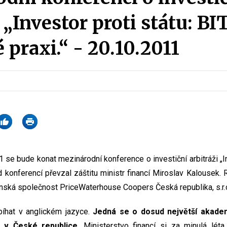
 „Investor proti státu: BI
 praxi.“ - 20.10.2011
1 se bude konat mezinárodní konference o investiční arbitráži „In
d konferencí převzal záštitu ministr financí Miroslav Kalousek. 
denská společnost PriceWaterhouse Coopers Česká republika, s.r.
íhat v anglickém jazyce.
Jedná se o dosud největší akade
u v České republice
. Ministerstvo financí si za minulá léta