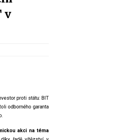
T v
vestor proti státu: BIT
Roli odborného garanta
o.
mickou akci na téma
 díky řadě vítězství v