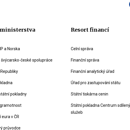
ministerstva
Resort financí
P a Norska
Celní správa
švýcarsko-české spolupráce
Finanční správa
 Republiky
Finanční analytický úřad
okladna
Úřad pro zastupování státu
státní pokladny
Státní tiskárna cenin
 gramotnost
Státní pokladna Centrum sdílen
služeb
 eura v ČR
vý průvodce