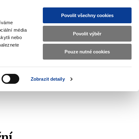
Povolit všechny cookies
žíváme
CZ
EN
ciální média
Základní
Povolit výběr
kytli nebo
informace
naleznete
o
Pouze nutné cookies
ahraničí a EU
Kontrola a regulace
Ministerstvu
Zobrazit
Zobrazit
submenu
submenu
financí
Zahraničí
Kontrola
a
a
v
Zobrazit detaily
EU
regulace
českém
znakovém
jazyce.
ční