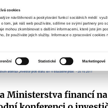
ívá cookies
nalýze návštěvnosti a poskytování funkcí sociálních médií vyu
Vyhledat
 o tom, jak náš web používáte, sdílíme se svými partnery pro so
daje mohou zkombinovat s dalšími informacemi, které jste jim pos
oho, že používáte jejich služby. Informace o zpracování cookies 
Finanční trh
Daně a účetnictví
Z
obrazit
Zobrazit
Zobrazit
ubmenu
submenu
submenu
ozpočtová
Finanční
Daně
olitika
trh
a
erenční
Statistické
Marketingové
účetnictví
ů
Arbitráže
Aktuální informace
2011
ční arbitráži „Investor proti státu: BIT v současné praxi.“ - 20.10.2011
 Ministerstva financí na
dní konferenci o investi