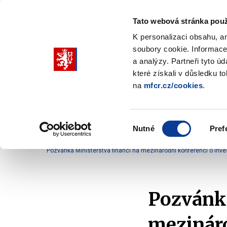
Tato webová stránka použ
K personalizaci obsahu, a
soubory cookie. Informace
Pohybujte
a analýzy. Partneři tyto ú
šipkami
které získali v důsledku t
na
mfcr.cz/cookies
.
nahoru
Ministerstvo
Rozpočtová politika
a
Zobrazit
Z
submenu
s
dolů
Ministerstvo
R
Výběr
p
Nutné
Pref
pro
souhlasu
Domů
Zahraničí a EU
Ochrana finančních zájm
výběr
Pozvánka Ministerstva financí na mezinárodní konferenci o investi
našeptaných
položek
Pozvánka
mezináro