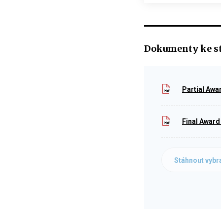
Dokumenty ke s
Partial Awa
Final Award
Stáhnout vybr