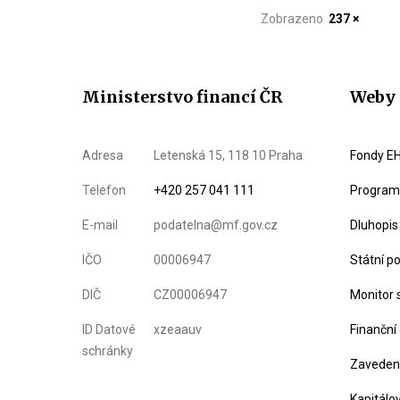
Zobrazeno
237 ×
Ministerstvo financí ČR
Weby 
Adresa
Letenská 15, 118 10 Praha
Fondy EH
Telefon
+420 257 041 111
Program 
E-mail
podatelna@mf.gov.cz
Dluhopis
IČO
00006947
Státní p
DIČ
CZ00006947
Monitor 
ID Datové
xzeaauv
Finanční
schránky
Zavedení
Kapitálo