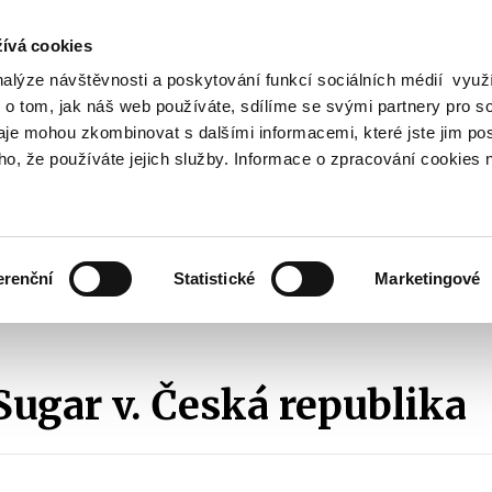
ívá cookies
nalýze návštěvnosti a poskytování funkcí sociálních médií vyu
Vyhledat
 o tom, jak náš web používáte, sdílíme se svými partnery pro so
daje mohou zkombinovat s dalšími informacemi, které jste jim pos
oho, že používáte jejich služby. Informace o zpracování cookies 
Finanční trh
Daně a účetnictví
Z
obrazit
Zobrazit
Zobrazit
ubmenu
submenu
submenu
ozpočtová
Finanční
Daně
olitika
trh
a
erenční
Statistické
Marketingové
účetnictví
ů
Arbitráže
Přehled rozhodčích nálezů z řízení vedených proti ČR
2
Sugar v. Česká republika