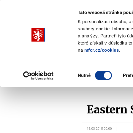
Tato webová stránka použ
K personalizaci obsahu, a
soubory cookie. Informace
Pohybujte
a analýzy. Partneři tyto ú
šipkami
které získali v důsledku t
na
mfcr.cz/cookies
.
nahoru
Ministerstvo
Rozpočtová politika
a
Zobrazit
Z
submenu
s
dolů
Ministerstvo
R
Výběr
p
Nutné
Pref
pro
souhlasu
Domů
Zahraničí a EU
Ochrana finančních zájm
výběr
našeptaných
položek
Eastern 
16.03.2015 00:00