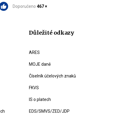
Doporučeno
467 ×
Důležité odkazy
ARES
MOJE daně
Číselník účelových znaků
FKVS
IS o platech
ých
EDS/SMVS/ZED/JDP