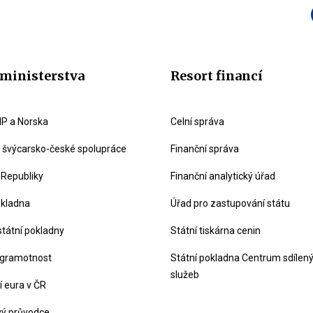
ministerstva
Resort financí
P a Norska
Celní správa
švýcarsko-české spolupráce
Finanční správa
 Republiky
Finanční analytický úřad
okladna
Úřad pro zastupování státu
státní pokladny
Státní tiskárna cenin
 gramotnost
Státní pokladna Centrum sdílen
služeb
 eura v ČR
vý průvodce