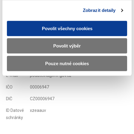
Zobrazeno
110 ×
Doporučeno
491 ×
Zobrazit detaily
Povolit všechny cookies
Ministerstvo financí ČR
Povolit výběr
Adresa
Letenská 15, 118 10 Praha
Pouze nutné cookies
Telefon
+420 257 041 111
E-mail
podatelna@mf.gov.cz
IČO
00006947
DIČ
CZ00006947
ID Datové
xzeaauv
schránky