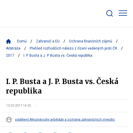
Zobrazit/skrýt
search
bar
Domů
Zahraničí a EU
Ochrana finančních zájmů
Arbitráže
Přehled rozhodčích nálezů z řízení vedených proti ČR
2017
I. P. Busta a J. P. Busta vs. Česká republika
I. P. Busta a J. P. Busta vs. Česká
republika
13.03.2017 14:25
oddělení Mezinárodní arbitráže a ochrana zahraničních investic