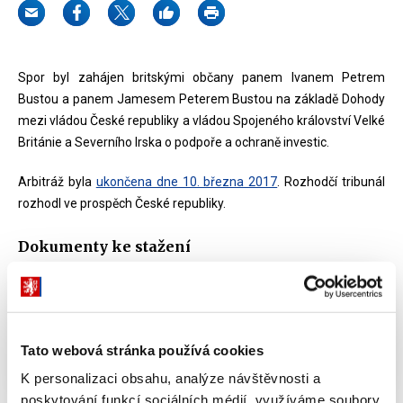
Spor byl zahájen britskými občany panem Ivanem Petrem
Bustou a panem Jamesem Peterem Bustou na základě Dohody
mezi vládou České republiky a vládou Spojeného království Velké
Británie a Severního Irska o podpoře a ochraně investic.
Arbitráž byla
ukončena dne 10. března 2017
. Rozhodčí tribunál
rozhodl ve prospěch České republiky.
Dokumenty ke stažení
Final Award - I. P. Busta a J. P. Busta vs. Česká
republika
PDF (751kB)
Tato webová stránka používá cookies
K personalizaci obsahu, analýze návštěvnosti a
poskytování funkcí sociálních médií využíváme soubory