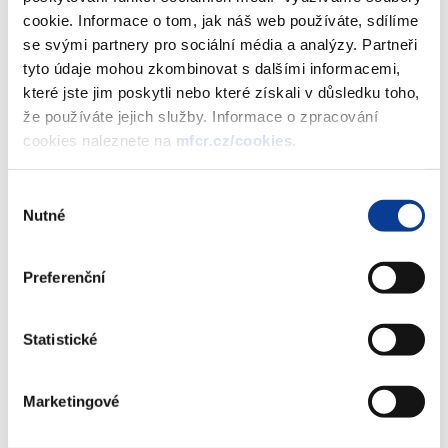
cookie. Informace o tom, jak náš web používáte, sdílíme
se svými partnery pro sociální média a analýzy. Partneři
Dokumenty ke stažení
tyto údaje mohou zkombinovat s dalšími informacemi,
které jste jim poskytli nebo které získali v důsledku toho,
že používáte jejich služby. Informace o zpracování
cookies naleznete na
mfcr.cz/cookies
.
Final Award - I. P. Busta a J. P. Busta
vs. Česká republika
Výběr
(752 kB)
Nutné
souhlasu
Preferenční
Stáhnout vybrané (
0
)
Statistické
Stáhnout vše
Marketingové