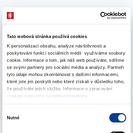
Roční souhrnná zpráva o stavu a vývoji
zahraničních pohledávek ČR - rok 2007
15. dubna 2009
Tato webová stránka používá cookies
K personalizaci obsahu, analýze návštěvnosti a
Ministerstvo financí publikuje Roční
poskytování funkcí sociálních médií využíváme soubory
souhrnnou zprávu o stavu a vývoji zahraničních
cookie. Informace o tom, jak náš web používáte, sdílíme
pohledávek ČR v roce 2007.
se svými partnery pro sociální média a analýzy. Partneři
19. května 2008
tyto údaje mohou zkombinovat s dalšími informacemi,
které jste jim poskytli nebo které získali v důsledku toho,
že používáte jejich služby. Informace o zpracování
Vyberte
2007
cookies naleznete na
mfcr.cz/cookies
.
Výběr
Nutné
souhlasu