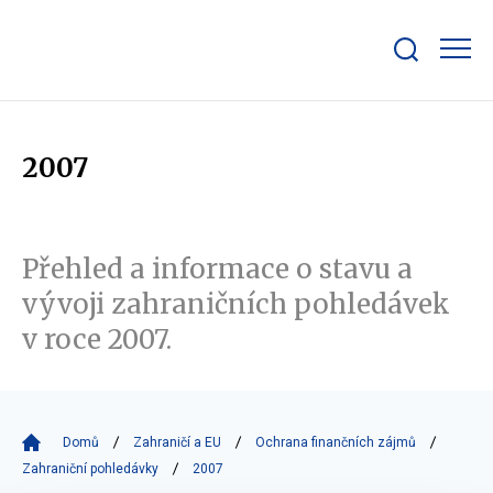
Zobrazit/skrýt
search
bar
2007
Přehled a informace o stavu a
vývoji zahraničních pohledávek
v roce 2007.
Domů
Zahraničí a EU
Ochrana finančních zájmů
Zahraniční pohledávky
2007