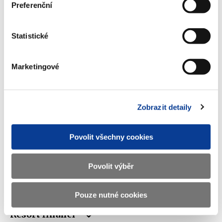
Preferenční
Ministerstvo financí ČR
Statistické
Adresa
Letenská 15, 118 10 Praha
Telefon
+420 257 041 111
Marketingové
E-mail
podatelna@mf.gov.cz
IČO
00006947
Zobrazit detaily
DIČ
CZ00006947
Povolit všechny cookies
ID Datové
xzeaauv
schránky
Povolit výběr
Weby ministerstva
Pouze nutné cookies
Resort financí