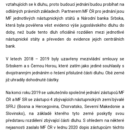
vztahujících se k dluhu, proto budoucí jednání budou probíhat na
odlišných právních základech. Partnerem MF ČR pro jednání jsou
MF jednotlivých nástupnických států a Národní banka Srbska,
která byla pověřena vést evidenci výše jugoslávského dluhu do
doby, než bude tento dluh oficiálně rozdělen mezi jednotlivé
nástupnické státy a převeden do evidence jejich centrálních
bank.
V letech 2018 – 2019 byly uzavřeny mezivládní smlouvy se
Srbskem a s Černou Horou, které zatím jako jediné souhlasily s
dvojstranným jednáním o řešení příslušné části dluhu. Obě země
již uhradily dohodnuté částky.
Na konci roku 2019 se uskutečnilo společné jednání zástupců MF
ČR a MF SR se zástupci 4 zbývajících nástupnických zemí bývalé
SFRJ (Bosna a Hercegovina, Chorvatsko, Severní Makedonie a
Slovinsko), na základě kterého tyto země poskytly svou
představu rozdělení zbývající části dluhu. S ohledem na některé
nejasnosti zaslalo MF ČR v lednu 2020 dopis zástupcům těchto