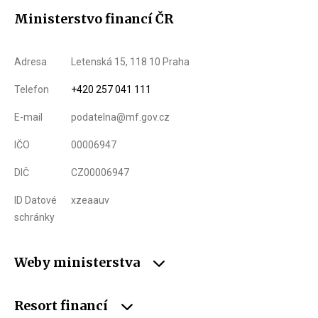
Ministerstvo financí ČR
Adresa
Letenská 15, 118 10 Praha
Telefon
+420 257 041 111
E-mail
podatelna@mf.gov.cz
IČO
00006947
DIČ
CZ00006947
ID Datové
xzeaauv
schránky
Weby ministerstva
Resort financí