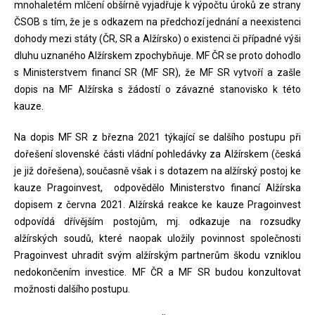
mnohaletém mlčení obšírně vyjadřuje k výpočtu úroků ze strany
ČSOB s tím, že je s odkazem na předchozí jednání a neexistenci
dohody mezi státy (ČR, SR a Alžírsko) o existenci či případné výši
dluhu uznaného Alžírskem zpochybňuje. MF ČR se proto dohodlo
s Ministerstvem financí SR (MF SR), že MF SR vytvoří a zašle
dopis na MF Alžírska s žádostí o závazné stanovisko k této
kauze.
Na dopis MF SR z března 2021 týkající se dalšího postupu při
dořešení slovenské části vládní pohledávky za Alžírskem (česká
je již dořešena), současně však i s dotazem na alžírský postoj ke
kauze Pragoinvest, odpovědělo Ministerstvo financí Alžírska
dopisem z června 2021. Alžírská reakce ke kauze Pragoinvest
odpovídá dřívějším postojům, mj. odkazuje na rozsudky
alžírských soudů, které naopak uložily povinnost společnosti
Pragoinvest uhradit svým alžírským partnerům škodu vzniklou
nedokončením investice. MF ČR a MF SR budou konzultovat
možnosti dalšího postupu.