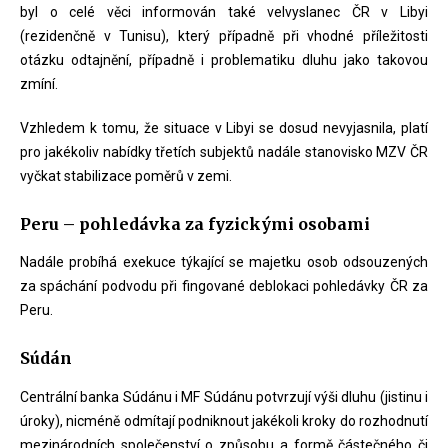
byl o celé věci informován také velvyslanec ČR v Libyi
(rezidenčně v Tunisu), který případně při vhodné příležitosti
otázku odtajnění, případně i problematiku dluhu jako takovou
zmíní.
Vzhledem k tomu, že situace v Libyi se dosud nevyjasnila, platí
pro jakékoliv nabídky třetích subjektů nadále stanovisko MZV ČR
vyčkat stabilizace poměrů v zemi.
Peru – pohledávka za fyzickými osobami
Nadále probíhá exekuce týkající se majetku osob odsouzených
za spáchání podvodu při fingované deblokaci pohledávky ČR za
Peru.
Súdán
Centrální banka Súdánu i MF Súdánu potvrzují výši dluhu (jistinu i
úroky), nicméně odmítají podniknout jakékoli kroky do rozhodnutí
mezinárodních společenství o způsobu a formě částečného či