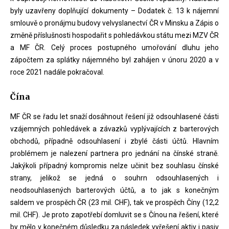
byly uzavřeny doplňující dokumenty – Dodatek č. 13 k nájemní
smlouvě o pronájmu budovy velvyslanectví ČR v Minsku a Zápis o
změně příslušnosti hospodařit s pohledávkou státu mezi MZV ČR
a MF ČR. Celý proces postupného umořování dluhu jeho
zápočtem za splátky nájemného byl zahájen v únoru 2020 a v
roce 2021 nadále pokračoval.
Čína
MF ČR se řadu let snaží dosáhnout řešení již odsouhlasené části
vzájemných pohledávek a závazků vyplývajících z barterových
obchodů, případně odsouhlasení i zbylé části účtů. Hlavním
problémem je nalezení partnera pro jednání na čínské straně.
Jakýkoli případný kompromis nelze učinit bez souhlasu čínské
strany, jelikož se jedná o souhrn odsouhlasených i
neodsouhlasených barterových účtů, a to jak s konečným
saldem ve prospěch ČR (23 mil. CHF), tak ve prospěch Číny (12,2
mil. CHF). Je proto zapotřebí domluvit se s Čínou na řešení, které
by mělo v konečném důsledku za následek vyřešení aktiv i pasiv