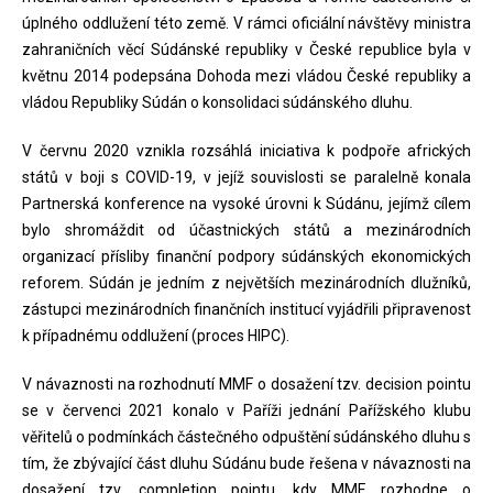
úplného oddlužení této země. V rámci oficiální návštěvy ministra
zahraničních věcí Súdánské republiky v České republice byla v
květnu 2014 podepsána Dohoda mezi vládou České republiky a
vládou Republiky Súdán o konsolidaci súdánského dluhu.
V červnu 2020 vznikla rozsáhlá iniciativa k podpoře afrických
států v boji s COVID-19, v jejíž souvislosti se paralelně konala
Partnerská konference na vysoké úrovni k Súdánu, jejímž cílem
bylo shromáždit od účastnických států a mezinárodních
organizací přísliby finanční podpory súdánských ekonomických
reforem. Súdán je jedním z největších mezinárodních dlužníků,
zástupci mezinárodních finančních institucí vyjádřili připravenost
k případnému oddlužení (proces HIPC).
V návaznosti na rozhodnutí MMF o dosažení tzv. decision pointu
se v červenci 2021 konalo v Paříži jednání Pařížského klubu
věřitelů o podmínkách částečného odpuštění súdánského dluhu s
tím, že zbývající část dluhu Súdánu bude řešena v návaznosti na
dosažení tzv. completion pointu, kdy MMF rozhodne o