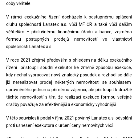
coby věřitele.
V rámci exekučního řízení docházelo k postupnému splácení
dluhu společnosti Lanatex a.s. vůči MF ČR a také vůči dalším
věřitelům – příslušnému finančnímu úřadu a bance, zejména
formou postupných prodejů nemovitostí ve vlastnictví
společnosti Lanatex a.s.
V roce 2021 zřejmě především s ohledem na délku exekučního
řízení přistoupil soudní exekutor ke změně způsobu exekuce,
kdy nechal vypracovat nový znalecký posudek a rozhodl se dále
již nerealizovat prodej některých nemovitosti se souhlasem
oprávněného jednomu přímému zájemci, ale přistoupit k dražbě
těchto nemovitostí s tím, že realizaci exekuce formou veřejné
dražby považuje za efektivnější a ekonomicky výhodnější.
V této souvislosti podal v říjnu 2021 povinný Lanatex a.s. odvolání
proti usnesení exekutora o určení ceny nemovitých věcí.