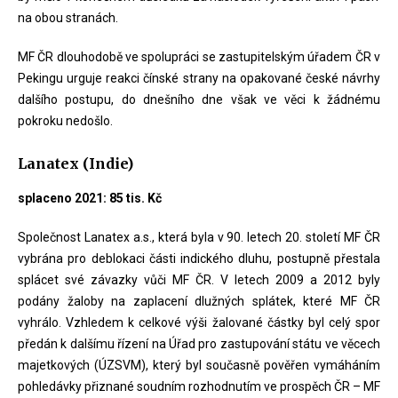
na obou stranách.
MF ČR dlouhodobě ve spolupráci se zastupitelským úřadem ČR v
Pekingu urguje reakci čínské strany na opakované české návrhy
dalšího postupu, do dnešního dne však ve věci k žádnému
pokroku nedošlo.
Lanatex (Indie)
splaceno 2021: 85 tis. Kč
Společnost Lanatex a.s., která byla v 90. letech 20. století MF ČR
vybrána pro deblokaci části indického dluhu, postupně přestala
splácet své závazky vůči MF ČR. V letech 2009 a 2012 byly
podány žaloby na zaplacení dlužných splátek, které MF ČR
vyhrálo. Vzhledem k celkové výši žalované částky byl celý spor
předán k dalšímu řízení na Úřad pro zastupování státu ve věcech
majetkových (ÚZSVM), který byl současně pověřen vymáháním
pohledávky přiznané soudním rozhodnutím ve prospěch ČR – MF