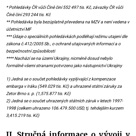
* Pohledávky ČR vůči Číně činí 552 497 tis. Kč, závazky ČR vůči
Číně činí 293 244 tis. Kč
** Pohledávka byla bezúplatně převedena na MZV a není vedena v
účetnictví MF
*** Údaje o speciálních pohledávkách podléhají režimu utajení dle
zákona č.412/2005 Sb., o ochraně utajovaných informací a o
bezpečnostní způsobilosti
**** Nachází se na území Ukrajiny, nicméně dosud nebylo
formálně všemi stranami potvrzeno jako nástupnictví Ukrajiny
1) Jedná se o součet pohledávky vyplývající z kompenzace
embarga v Iráku (549.029 tis. Kč) a uhrazené státní záruky za
Zetor Brno s. p. (1,575.877 tis. Kč)
2) Jedná se o součet uhrazených státních záruk v letech 1997-
1998 (celkem uhrazeno 106.479.500 USD, tj. tehdejším kurzem
3,415.219 tis. Kč)
II. Stručná informace o vývoji v