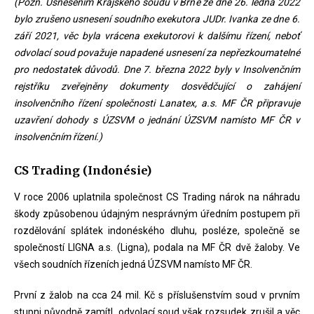
(Pozn. Usnesením Krajského soudu v Brně ze dne 26. ledna 2022
bylo zrušeno usnesení soudního exekutora JUDr. Ivanka ze dne 6.
září 2021, věc byla vrácena exekutorovi k dalšímu řízení, neboť
odvolací soud považuje napadené usnesení za nepřezkoumatelné
pro nedostatek důvodů. Dne 7. března 2022 byly v Insolvenčním
rejstříku zveřejněny dokumenty dosvědčující o zahájení
insolvenčního řízení společnosti Lanatex, a.s. MF ČR připravuje
uzavření dohody s ÚZSVM o jednání ÚZSVM namísto MF ČR v
insolvenčním řízení.)
CS Trading (Indonésie)
V roce 2006 uplatnila společnost CS Trading nárok na náhradu
škody způsobenou údajným nesprávným úředním postupem při
rozdělování splátek indonéského dluhu, posléze, společně se
společností LIGNA a.s. (Ligna), podala na MF ČR dvě žaloby. Ve
všech soudních řízeních jedná ÚZSVM namísto MF ČR.
První z žalob na cca 24 mil. Kč s příslušenstvím soud v prvním
stupni původně zamítl, odvolací soud však rozsudek zrušil a věc