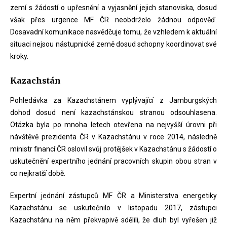
zemí s žádostí o upřesnění a vyjasnění jejich stanoviska, dosud
však přes urgence MF ČR neobdrželo žádnou odpověď.
Dosavadní komunikace nasvědčuje tomu, že vzhledem k aktuální
situaci nejsou nástupnické země dosud schopny koordinovat své
kroky.
Kazachstán
Pohledávka za Kazachstánem vyplývající z Jamburgských
dohod dosud není kazachstánskou stranou odsouhlasena.
Otázka byla po mnoha letech otevřena na nejvyšší úrovni při
návštěvě prezidenta ČR v Kazachstánu v roce 2014, následně
ministr financí ČR oslovil svůj protějšek v Kazachstánu s žádostí o
uskutečnění expertního jednání pracovních skupin obou stran v
co nejkratší době.
Expertní jednání zástupců MF ČR a Ministerstva energetiky
Kazachstánu se uskutečnilo v listopadu 2017, zástupci
Kazachstánu na něm překvapivě sdělili, že dluh byl vyřešen již