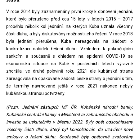
V roce 2014 byly zaznamenány první kroky k obnovení jednání,
které bylo přerušeno před cca 15 lety, v letech 2015 – 2017
proběhlo několik kol jednání, na kterých Kuba uznala všechny
části dluhu, a byly diskutovány možnosti jeho řešení. V roce 2018
byla jednání přerušena, Kuba nereagovala na žádosti o
konkretizaci nabídek řešení dluhu. Vzhledem k pokračujícím
sankcím a současně s ohledem na epidemii COVID-19 se
ekonomická situace na Kubě v posledních letech výrazně
zhoršila, ve druhé polovině roku 2021 ale kubánská strana
zareagovala na opakované žádosti české strany o jednání s tím,
že termíny navrhované ještě v roce 2021 nakonec nebyly
kubánskou stranou potvrzeny.
(Pozn. Jednání zástupců MF ČR, Kubánské národní banky,
Kubánské centrální banky a Ministerstva zahraničního obchodu a
investic se uskutečnilo v březnu 2022. Byly opět odsouhlaseny
všechny části dluhu, který byl konsolidován do uzavření nové
smlouvy o řešení dluhu. Současně byly opětovně zvažovány