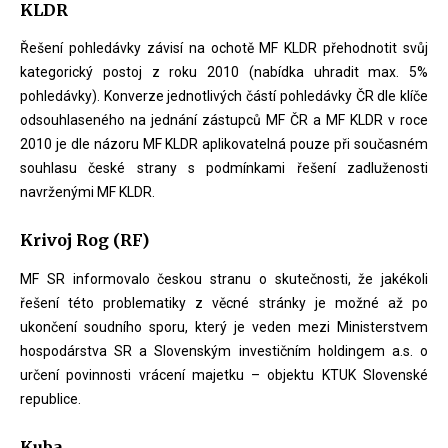
KLDR
Řešení pohledávky závisí na ochotě MF KLDR přehodnotit svůj
kategorický postoj z roku 2010 (nabídka uhradit max. 5%
pohledávky). Konverze jednotlivých částí pohledávky ČR dle klíče
odsouhlaseného na jednání zástupců MF ČR a MF KLDR v roce
2010 je dle názoru MF KLDR aplikovatelná pouze při současném
souhlasu české strany s podmínkami řešení zadluženosti
navrženými MF KLDR.
Krivoj Rog (RF)
MF SR informovalo českou stranu o skutečnosti, že jakékoli
řešení této problematiky z věcné stránky je možné až po
ukončení soudního sporu, který je veden mezi Ministerstvem
hospodárstva SR a Slovenským investičním holdingem a.s. o
určení povinnosti vrácení majetku – objektu KTUK Slovenské
republice.
Kuba