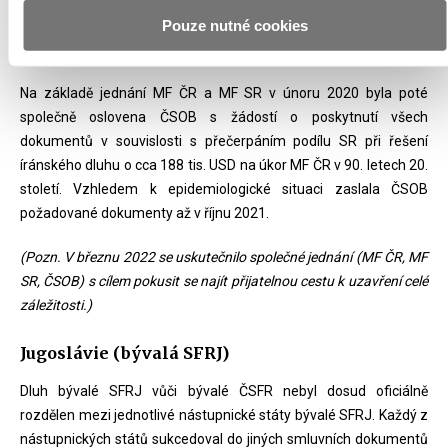
současně se žádostí o uskutečnění 1. kola jednání o textu dohody.
Pouze nutné cookies
MF SR (Írán)
Na základě jednání MF ČR a MF SR v únoru 2020 byla poté
společně oslovena ČSOB s žádostí o poskytnutí všech
dokumentů v souvislosti s přečerpáním podílu SR při řešení
íránského dluhu o cca 188 tis. USD na úkor MF ČR v 90. letech 20.
století. Vzhledem k epidemiologické situaci zaslala ČSOB
požadované dokumenty až v říjnu 2021.
(Pozn. V březnu 2022 se uskutečnilo společné jednání (MF ČR, MF
SR, ČSOB) s cílem pokusit se najít přijatelnou cestu k uzavření celé
záležitosti.)
Jugoslávie (bývalá SFRJ)
Dluh bývalé SFRJ vůči bývalé ČSFR nebyl dosud oficiálně
rozdělen mezi jednotlivé nástupnické státy bývalé SFRJ. Každý z
nástupnických států sukcedoval do jiných smluvních dokumentů