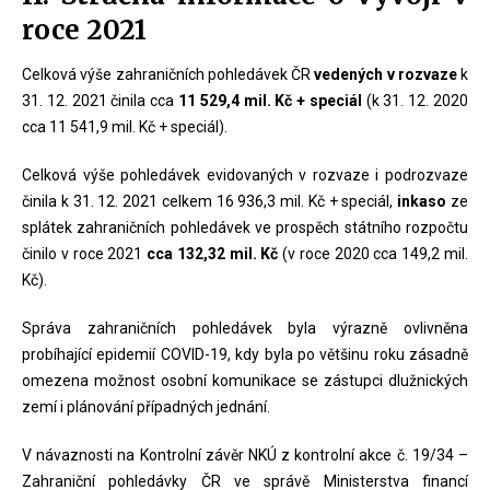
roce 2021
Celková výše zahraničních pohledávek ČR
vedených v rozvaze
k
31. 12. 2021 činila cca
11 529,4 mil. Kč + speciál
(k 31. 12. 2020
cca 11 541,9 mil. Kč + speciál).
Celková výše pohledávek evidovaných v rozvaze i podrozvaze
činila k 31. 12. 2021 celkem 16 936,3 mil. Kč + speciál,
inkaso
ze
splátek zahraničních pohledávek ve prospěch státního rozpočtu
činilo v roce 2021
cca 132,32 mil. Kč
(v roce 2020 cca 149,2 mil.
Kč).
Správa zahraničních pohledávek byla výrazně ovlivněna
probíhající epidemií COVID-19, kdy byla po většinu roku zásadně
omezena možnost osobní komunikace se zástupci dlužnických
zemí i plánování případných jednání.
V návaznosti na Kontrolní závěr NKÚ z kontrolní akce č. 19/34 –
Zahraniční pohledávky ČR ve správě Ministerstva financí