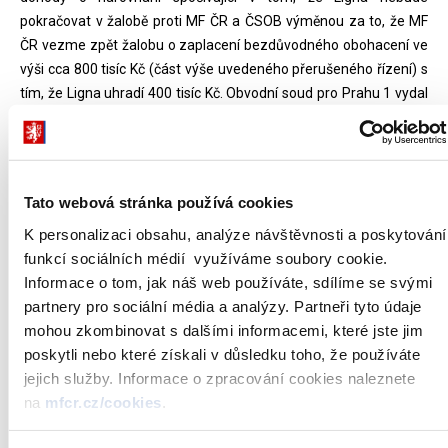
pokračovat v žalobě proti MF ČR a ČSOB výměnou za to, že MF
ČR vezme zpět žalobu o zaplacení bezdůvodného obohacení ve
výši cca 800 tisíc Kč (část výše uvedeného přerušeného řízení) s
tím, že Ligna uhradí 400 tisíc Kč. Obvodní soud pro Prahu 1 vydal
v listopadu 2021 usnesení o zastavení řízení v žalobě o cca 190
mil. Kč ve vztahu ke společnosti Ligna, protože tato společnost
neuhradila soudní poplatek ve stanovené lhůtě.
Tato webová stránka používá cookies
Irák
K personalizaci obsahu, analýze návštěvnosti a poskytování
splaceno 2021: 128 600 tis. Kč
funkcí sociálních médií využíváme soubory cookie.
Informace o tom, jak náš web používáte, sdílíme se svými
V souladu s ustanoveními Dohody o vypořádání irácké
partnery pro sociální média a analýzy. Partneři tyto údaje
zadluženosti ze dne 14. května 2006 byly splátky za rok 2021
mohou zkombinovat s dalšími informacemi, které jste jim
uhrazeny v dohodnutých termínech.
poskytli nebo které získali v důsledku toho, že používáte
jejich služby. Informace o zpracování cookies naleznete
Írán
na
mfcr.cz/cookies
.
MF ČR zaslalo Centrální bance Íránu (CBI) na konci roku 2019