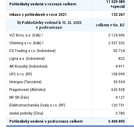
11 529 389
Pohledávky vedené v rozvaze celkem:
+speciál
Inkaso z pohledávek v roce 2021:
132 267
b) Pohledávky vedené k 31. 12. 2021
celkem v tis. Kč
v podrozvaze:
1
VLT Brno, a.s. (Irák)
2 124 906
2
Cheteng s.r.o. (Irák)
2 337 332
CS Trading s.r.o. (Indonésie)
50 724
Ligna a.s. (Indonésie)
822
AK Krouský (Indonésie)
4 911
UFC s.r.o. (RF)
108 099
Intergeo (Tanzánie)
30 534
Pragoinvest (Alžírsko)
620 928
MF SR (Írán)
4 127
Elektromechanika Úvaly s.r.o. (RF)
120 731
české podniky (Čína)
3 780
Pohledávky vedené v podrozvaze celkem
5 406 895