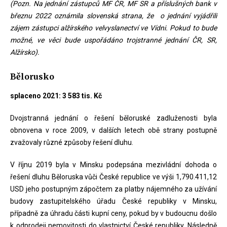
(Pozn. Na jednání zástupců MF ČR, MF SR a příslušných bank v
březnu 2022 oznámila slovenská strana, že o jednání vyjádřili
zájem zástupci alžírského velvyslanectví ve Vídni. Pokud to bude
možné, ve věci bude uspořádáno trojstranné jednání ČR, SR,
Alžírsko).
Bělorusko
splaceno 2021: 3 583 tis. Kč
Dvojstranná jednání o řešení běloruské zadluženosti byla
obnovena v roce 2009, v dalších letech obě strany postupně
zvažovaly různé způsoby řešení dluhu.
V říjnu 2019 byla v Minsku podepsána mezivládní dohoda o
řešení dluhu Běloruska vůči České republice ve výši 1,790.411,12
USD jeho postupným zápočtem za platby nájemného za užívání
budovy zastupitelského úřadu České republiky v Minsku,
případně za úhradu části kupní ceny, pokud by v budoucnu došlo
k odprodeji nemovitosti do vlastnictví České republiky. Následně