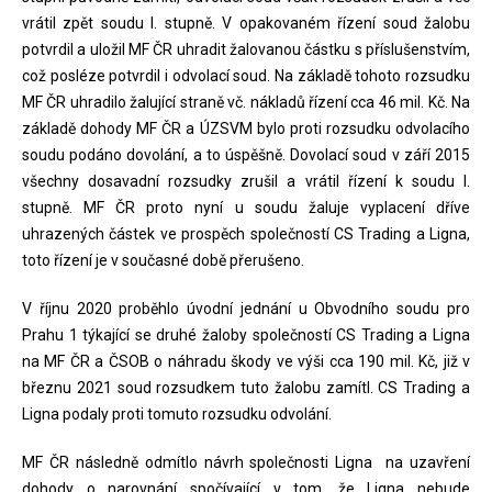
vrátil zpět soudu I. stupně. V opakovaném řízení soud žalobu
potvrdil a uložil MF ČR uhradit žalovanou částku s příslušenstvím,
což posléze potvrdil i odvolací soud. Na základě tohoto rozsudku
MF ČR uhradilo žalující straně vč. nákladů řízení cca 46 mil. Kč. Na
základě dohody MF ČR a ÚZSVM bylo proti rozsudku odvolacího
soudu podáno dovolání, a to úspěšně. Dovolací soud v září 2015
všechny dosavadní rozsudky zrušil a vrátil řízení k soudu I.
stupně. MF ČR proto nyní u soudu žaluje vyplacení dříve
uhrazených částek ve prospěch společností CS Trading a Ligna,
toto řízení je v současné době přerušeno.
V říjnu 2020 proběhlo úvodní jednání u Obvodního soudu pro
Prahu 1 týkající se druhé žaloby společností CS Trading a Ligna
na MF ČR a ČSOB o náhradu škody ve výši cca 190 mil. Kč, již v
březnu 2021 soud rozsudkem tuto žalobu zamítl. CS Trading a
Ligna podaly proti tomuto rozsudku odvolání.
MF ČR následně odmítlo návrh společnosti Ligna na uzavření
dohody o narovnání spočívající v tom, že Ligna nebude