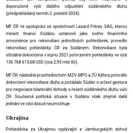
doporučené výši dalšího odpuštění súdánského dluhu
(předpokládaný termín 2. pololetí 2024).
MF ČR ve spolupráci se společností Lazard Frères SAS, kterou
ministr financí Súdánu ustanovil jako svého finančního
zmocněnce pro rekonciliaci jednotlivých pohledávek, provedlo
rekonciliaci pohledávky ČR za Súdánem. Rekonciliace byla
oficiálně dokončena v srpnu 2021 potvrzením pohledávky ve výši
136 768 613,68 USD (cca 2,93 mld. Kč).
MF ČR následně prostřednictvím MZV-MPO a ZÚ Káhira potvrdilo
dokončení rekonciliace dluhu a požádalo Súdán o určení gestora
pro negociace bilaterální dohody o řešení súdánského dluhu vůči
ČR. Současná politická situace v Súdánu však zřejmě další
jednání ve věci dosud neumožňuje.
Ukrajina
Pohledávka za Ukrajinou vyplývající z Jamburgských dohod