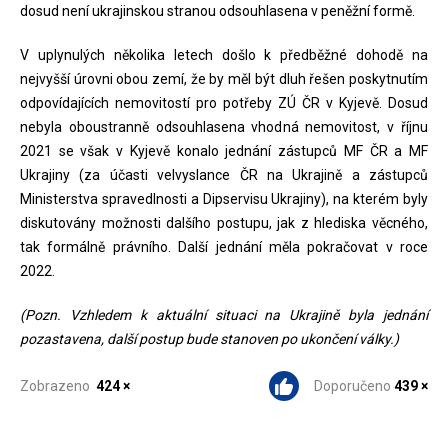
dosud není ukrajinskou stranou odsouhlasena v peněžní formě.
V uplynulých několika letech došlo k předběžné dohodě na
nejvyšší úrovni obou zemí, že by měl být dluh řešen poskytnutím
odpovídajících nemovitostí pro potřeby ZÚ ČR v Kyjevě. Dosud
nebyla oboustranně odsouhlasena vhodná nemovitost, v říjnu
2021 se však v Kyjevě konalo jednání zástupců MF ČR a MF
Ukrajiny (za účasti velvyslance ČR na Ukrajině a zástupců
Ministerstva spravedlnosti a Dipservisu Ukrajiny), na kterém byly
diskutovány možnosti dalšího postupu, jak z hlediska věcného,
tak formálně právního. Další jednání měla pokračovat v roce
2022.
(Pozn. Vzhledem k aktuální situaci na Ukrajině byla jednání
pozastavena, další postup bude stanoven po ukončení války.)
Zobrazeno
424 ×
Doporučeno
439 ×