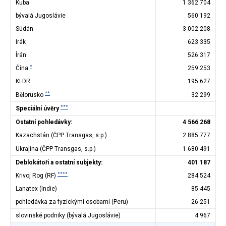
Kuba
1 362 704
bývalá Jugoslávie
560 192
Súdán
3 002 208
Irák
623 335
Írán
526 317
*
Čína
259 253
KLDR
195 627
**
Bělorusko
32 299
***
Speciální úvěry
Ostatní pohledávky:
4 566 268
Kazachstán (ČPP Transgas, s.p.)
2 885 777
Ukrajina (ČPP Transgas, s.p.)
1 680 491
Deblokátoři a ostatní subjekty:
401 187
****
Krivoj Rog (RF)
284 524
Lanatex (Indie)
85 445
pohledávka za fyzickými osobami (Peru)
26 251
slovinské podniky (bývalá Jugoslávie)
4 967