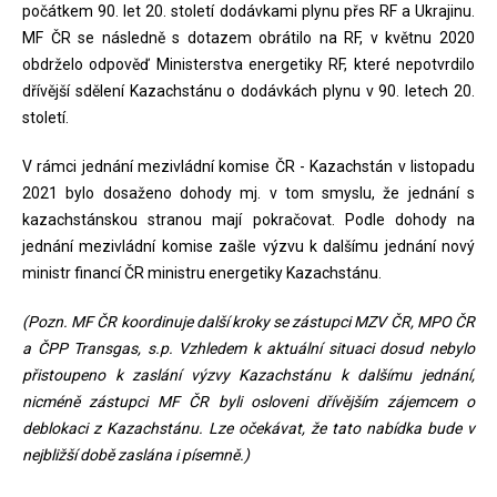
počátkem 90. let 20. století dodávkami plynu přes RF a Ukrajinu.
MF ČR se následně s dotazem obrátilo na RF, v květnu 2020
obdrželo odpověď Ministerstva energetiky RF, které nepotvrdilo
dřívější sdělení Kazachstánu o dodávkách plynu v 90. letech 20.
století.
V rámci jednání mezivládní komise ČR - Kazachstán v listopadu
2021 bylo dosaženo dohody mj. v tom smyslu, že jednání s
kazachstánskou stranou mají pokračovat. Podle dohody na
jednání mezivládní komise zašle výzvu k dalšímu jednání nový
ministr financí ČR ministru energetiky Kazachstánu.
(Pozn. MF ČR koordinuje další kroky se zástupci MZV ČR, MPO ČR
a ČPP Transgas, s.p. Vzhledem k aktuální situaci dosud nebylo
přistoupeno k zaslání výzvy Kazachstánu k dalšímu jednání,
nicméně zástupci MF ČR byli osloveni dřívějším zájemcem o
deblokaci z Kazachstánu. Lze očekávat, že tato nabídka bude v
nejbližší době zaslána i písemně.)