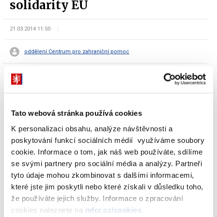
solidarity EU
21.03.2014 11:50
oddělení Centrum pro zahraniční pomoc
Tato webová stránka používá cookies
Ministerstvo financí obdrželo
dne 19. 3. 2014 celkovou
požadovanou částku ve výši 15 928 275,00 EUR
z Evropské
K personalizaci obsahu, analýze návštěvnosti a
komise na
odstraňování povodňových škod prostřednictvím
poskytování funkcí sociálních médií využíváme soubory
Fondu solidarity EU.
cookie. Informace o tom, jak náš web používáte, sdílíme
se svými partnery pro sociální média a analýzy. Partneři
Dnem 19. 3. 2014 tedy začala
implementace Fondu solidarity v
tyto údaje mohou zkombinovat s dalšími informacemi,
krajích postižených povodněmi v červnu 2013 - v Jihočeském,
které jste jim poskytli nebo které získali v důsledku toho,
Plzeňském, Středočeském, Královéhradeckém, Ústeckém a
že používáte jejich služby. Informace o zpracování
Libereckém kraji a na území hlavního města Prahy.
V
cookies naleznete na
mfcr.cz/cookies
.