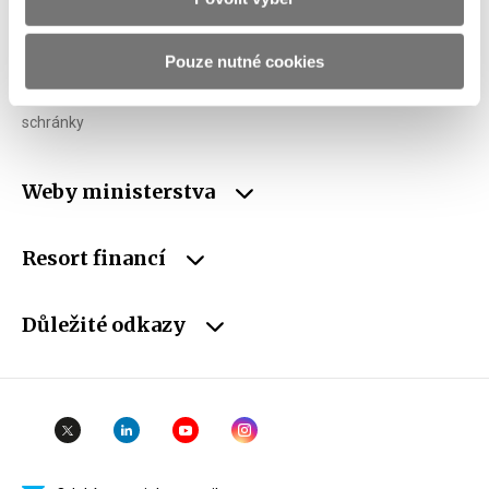
IČO
00006947
DIČ
CZ00006947
Pouze nutné cookies
ID Datové
xzeaauv
schránky
Weby ministerstva
Resort financí
Důležité odkazy