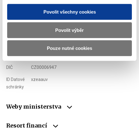
Ministerstvo financí ČR
Povolit všechny cookies
Adresa
Letenská 15, 118 10 Praha
Povolit výběr
Telefon
+420 257 041 111
E-mail
podatelna@mf.gov.cz
Pouze nutné cookies
IČO
00006947
DIČ
CZ00006947
ID Datové
xzeaauv
schránky
Weby ministerstva
Resort financí