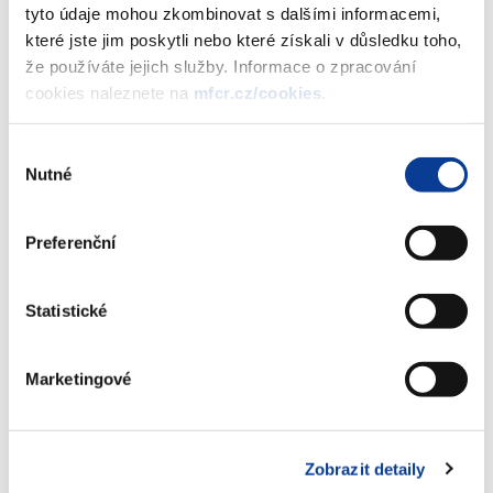
tyto údaje mohou zkombinovat s dalšími informacemi,
konvergenčních kritérií a stupně
které jste jim poskytli nebo které získali v důsledku toho,
ekonomické sladěnosti ČR s
že používáte jejich služby. Informace o zpracování
eurozónou - 2010
cookies naleznete na
mfcr.cz/cookies
.
(251 kB)
Výběr
Nutné
souhlasu
Stáhnout vybrané (
0
)
Preferenční
Stáhnout vše
Statistické
Marketingové
Zobrazeno
64 ×
Doporučeno
428 ×
Zobrazit detaily