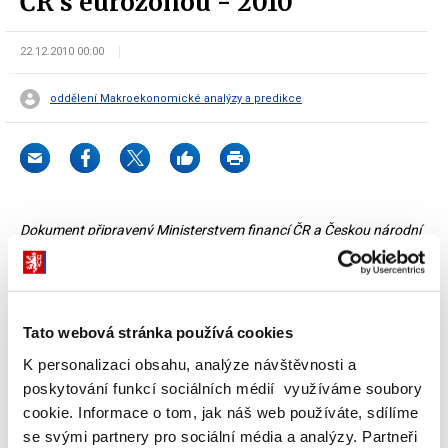
ČR s eurozónou - 2010
22.12.2010 00:00
oddělení Makroekonomické analýzy a predikce
Dokument připravený Ministerstvem financí ČR a Českou národní
bankou.
Schválený vládou ČR
dne 22. prosince 2010
Tato webová stránka používá cookies
Dokumenty ke stažení
K personalizaci obsahu, analýze návštěvnosti a
poskytování funkcí sociálních médií využíváme soubory
cookie. Informace o tom, jak náš web používáte, sdílíme
se svými partnery pro sociální média a analýzy. Partneři
Vyhodnocení plnění maastrichtských