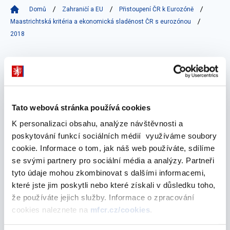
Domů
Zahraničí a EU
Přistoupení ČR k Eurozóně
Maastrichtská kritéria a ekonomická sladěnost ČR s eurozónou
2018
Vyberte
2018
Tato webová stránka používá cookies
K personalizaci obsahu, analýze návštěvnosti a
prosinec 2018
poskytování funkcí sociálních médií využíváme soubory
cookie. Informace o tom, jak náš web používáte, sdílíme
se svými partnery pro sociální média a analýzy. Partneři
Vyhodnocení plnění maastrichtských
tyto údaje mohou zkombinovat s dalšími informacemi,
konvergenčních kritérií a stupně ekonomické
které jste jim poskytli nebo které získali v důsledku toho,
sladěnosti ČR s eurozónou - 2018
že používáte jejich služby. Informace o zpracování
cookies naleznete na
mfcr.cz/cookies
.
12. prosince 2018