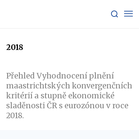
Zobrazit/skrýt
search
bar
2018
Přehled Vyhodnocení plnění
maastrichtských konvergenčních
kritérií a stupně ekonomické
sladěnosti ČR s eurozónou v roce
2018.