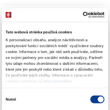
oddělení Koordinace agendy EU
Tato webová stránka používá cookies
K personalizaci obsahu, analýze návštěvnosti a
Zdroj:
Rada EU - ECOFIN
: TISKOVÁ ZPRÁVA z 3076. zasedání
poskytování funkcí sociálních médií využíváme soubory
Rady Hospodářské a finanční věci (prozatímní verze) Brusel,
cookie. Informace o tom, jak náš web používáte, sdílíme
15. března 2011, publikováno 03/2011, ke stažení ve formátu
se svými partnery pro sociální média a analýzy. Partneři
pdf,
anglická verze
tyto údaje mohou zkombinovat s dalšími informacemi,
které jste jim poskytli nebo které získali v důsledku toho,
PRESS RELEASE - 3076th Council meeting Economic and
že používáte jejich služby. Informace o zpracování
Financial Affairs (provisional version) Brussel, 15 March
cookies naleznete na
mfcr.cz/cookies
.
2011 (english version)
Výběr
Nutné
Zobrazeno
40 ×
Doporučeno
475 ×
souhlasu