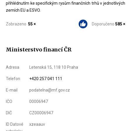
přihlédnutím ke specifickým rysům finančních trhů v jednotlivých
zemích EU a ESVO.
Zobrazeno
55 ×
Doporučeno
585 ×
Ministerstvo financí ČR
Adresa
Letenská 15, 118 10 Praha
Telefon
+420 257 041 111
E-mail
podatelna@mf.gov.cz
IČO
00006947
DIČ
CZ00006947
ID Datové
xzeaauv