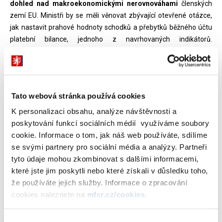
dohled nad makroekonomickými nerovnováhami
členských
zemí EU. Ministři by se měli věnovat zbývající otevřené otázce,
jak nastavit prahové hodnoty schodků a přebytků běžného účtu
platební bilance, jednoho z navrhovaných indikátorů.
Vypracování srovnávacího přehledu pro hodnocení
makroekonomické nerovnováhy navazuje na nedávno přijatý
balíček šesti návrhů (tzv. Six-Pack), které výrazně posilují
ekonomické řízení v členských státech EU.
Tato webová stránka používá cookies
Ministři budou také informováni o závěrech z
jednání summitu
K personalizaci obsahu, analýze návštěvnosti a
zemí G20
, který probíhá ve dnech 3. - 4. listopadu 2011. Hlavními
poskytování funkcí sociálních médií využíváme soubory
tématy, o nichž se na summitu má jednat, jsou obnovení
cookie. Informace o tom, jak náš web používáte, sdílíme
ekonomického růstu a vypořádání se s makroekonomickými
se svými partnery pro sociální média a analýzy. Partneři
nerovnováhami na globální úrovni, pokrok v implementaci
tyto údaje mohou zkombinovat s dalšími informacemi,
reformy finančních trhů, zlepšení odolnosti mezinárodního
které jste jim poskytli nebo které získali v důsledku toho,
měnového systému, podpora mezinárodního obchodu, sociální
že používáte jejich služby. Informace o zpracování
aspekty globalizace, potravinová bezpečnost a rozvojová
cookies naleznete na
mfcr.cz/cookies
.
agenda a konečně klimatické a energetické výzvy současnosti.
Výběr