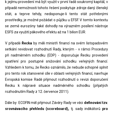
k jejímu provedení má být využit v první řadě soukromý kapitál, v
případě nemožnosti tohoto řešení poskytuje zdroje daný členský
stát, a teprve tehdy, nedisponuje-li tento stát potřebnými
prostředky, je možné požádat o půjčku u EFSF. V tomto kontextu
se země eurozóny také dohodly na výrazném posílení nástroje
ESFS za využití pákového efektu až na 1 bilion EUR.
V případě
Řecka
by měli ministři financí na svém listopadovém
setkání revidovat rozhodnutí Rady, kterým - v rámci Procedury
při nadměrném schodku (EDP) - doporučuje Řecku provedení
opatření pro postupné snižování schodku veřejných financí.
Vzhledem k tomu, že Řecko oznámilo, že nebude schopné splnit
pro tento rok stanovené cíle v oblasti veřejných financí, navrhuje
Evropská komise Radě přijmout rozhodnutí o revizi doporučení
Řecku k nápravě situace nadměrného schodku (přijatých
rozhodnutím Rady z 12. července 2011).
Dále by ECOFIN měl přijmout Závěry Rady ve věci
definování tzv.
srovnávacího přehledu (scoreboard),
tj. sady indikátorů
pro