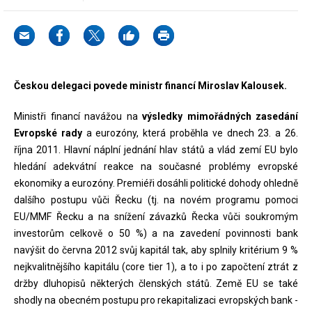
Českou delegaci povede ministr financí Miroslav Kalousek.
Ministři financí navážou na
výsledky mimořádných zasedání
Evropské rady
a eurozóny, která proběhla ve dnech 23. a 26.
října 2011. Hlavní náplní jednání hlav států a vlád zemí EU bylo
hledání adekvátní reakce na současné problémy evropské
ekonomiky a eurozóny. Premiéři dosáhli politické dohody ohledně
dalšího postupu vůči Řecku (tj. na novém programu pomoci
EU/MMF Řecku a na snížení závazků Řecka vůči soukromým
investorům celkově o 50 %) a na zavedení povinnosti bank
navýšit do června 2012 svůj kapitál tak, aby splnily kritérium 9 %
nejkvalitnějšího kapitálu (core tier 1), a to i po započtení ztrát z
držby dluhopisů některých členských států. Země EU se také
shodly na obecném postupu pro rekapitalizaci evropských bank -