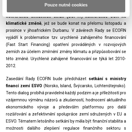
Posledním tématem, kterým se ministři v rámci setkání Rady
Pouze nutné cookies
ECOFIN budou zabývat, je přijetí Závěrů Rady v rámci přípravy
17.
konference smluvních stran (CoP17) konference OSN ke
klimatické změně
, jež se bude konat na přelomu listopadu a
prosince v jihoafrickém Durbanu. V závěrech Rady se ECOFIN
vyjádří k problematice tzv. urychleně zahájeného financování
(Fast Start Financing) opatření prováděných v rozvojových
zemích za účelem zmírnění změny klimatu a přizpůsobování se
této změně. Urychleně zahájené financování se týká let 2010-
2012.
Zasedání Rady ECOFIN bude předcházet
setkání s ministry
financí zemí ESVO
(Norsko, Island, Švýcarsko, Lichtenštejnsko).
Tento dialog probíhá pravidelně každý podzim a je příležitostí pro
vzájemnou výměnu názorů a zkušeností, hodnocení aktuálního
ekonomického vývoje a především platformou pro další
rozšiřování a zefektivnění spolupráce zemí sdružených v EU a
ESVO. Tématem letošního setkání by měla být finanční stabilita a
možnosti dalšího zlepšení regulace finančního sektoru s