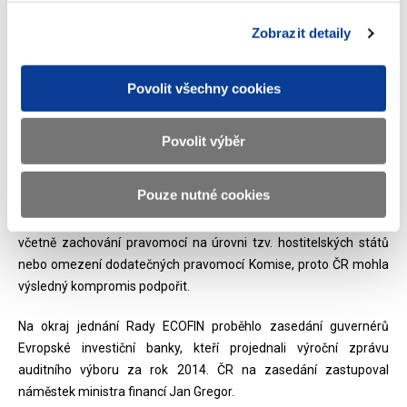
obáváme případných negativních ekonomických dopadů na
Eurozónu a zprostředkovaně na ČR. ČR uvítá každé řešení, které
Zobrazit detaily
zamezí případnému hospodářskému zpomalení nebo problémům
Eurozóny,“
shrnul český postoj Jiří Palán.
Povolit všechny cookies
Ministři v Lucemburku rovněž zhodnotili stav implementace
legislativy, která vytváří Bankovní unii včetně diskuse o
Povolit výběr
strukturální reformě bankovnictví. Rada ECOFIN vyslovila souhlas
v podobě přijetí obecného přístupu k návrhu nařízení o
Pouze nutné cookies
strukturálních opatřeních ke zlepšení odolnosti úvěrových
institucí v EU. ČR se podařilo do nařízení prosadit řadu změn
včetně zachování pravomocí na úrovni tzv. hostitelských států
nebo omezení dodatečných pravomocí Komise, proto ČR mohla
výsledný kompromis podpořit.
Na okraj jednání Rady ECOFIN proběhlo zasedání guvernérů
Evropské investiční banky, kteří projednali výroční zprávu
auditního výboru za rok 2014. ČR na zasedání zastupoval
náměstek ministra financí Jan Gregor.