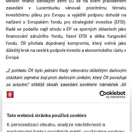
Ministři financí členských zemí EU se na svém pravidelném
zasedání v Lucemburku věnovali prioritnímu tématu
Investičnímu plánu pro Evropu a vyjádřili podporu dohodě na
nařízení o Evropském fondu pro strategické investice (EFSI).
Radě se podařilo najít shodu s EP ve sporných oblastech jako
financování záručního fondu, řízení EFSI a délka fungování
fondu. ČR přivítala dojednaný kompromis, který vnímá jako
důležitý krok na cestě k podpoře investic a ekonomického růstu v
Evropě.
„Z pohledu ČR bylo jednání Rady věnováno důležitým daňovým
otázkám zejména boji proti daňovým únikům, který ČR považuje
za prioritní,“
přiblížil obsah zasedání pověřený náměstek Jiří
Palán. V této souvislosti ministři diskutovali návrh směrnice, která
zakládá automatickou výměnu informací týkající se
přeshraničních daňových rozhodnutí. Politická debata proběhla
také k návrhu směrnice o úrocích a licenčních poplatcích, která
Tato webová stránka používá cookies
má stanovit podmínky pro osvobození od daně v případě
K personalizaci obsahu, analýze návštěvnosti a
licenčních poplatků a úroků.
poskytování funkcí sociálních médií využíváme soubory