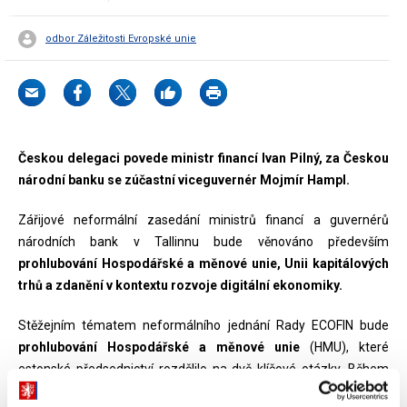
odbor Záležitosti Evropské unie
Českou delegaci povede ministr financí Ivan Pilný, za Českou
národní banku se zúčastní viceguvernér Mojmír Hampl.
Zářijové neformální zasedání ministrů financí a guvernérů
národních bank v Tallinnu bude věnováno především
prohlubování Hospodářské a měnové unie, Unii kapitálových
trhů a zdanění v kontextu rozvoje digitální ekonomiky.
Stěžejním tématem neformálního jednání Rady ECOFIN bude
prohlubování Hospodářské a měnové unie
(HMU), které
estonské předsednictví rozdělilo na dvě klíčové otázky. Během
pracovního oběda se ministři budou věnovat
efektivitě