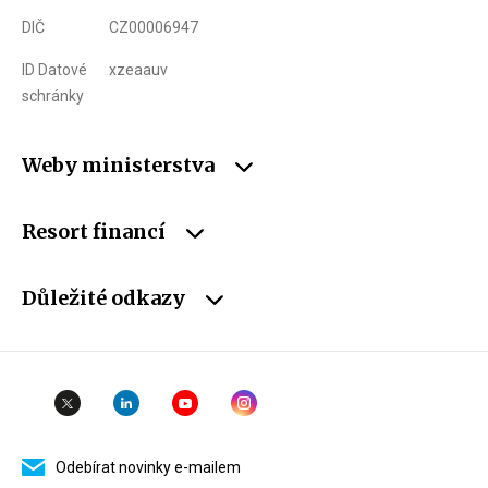
DIČ
CZ00006947
ID Datové
xzeaauv
schránky
Weby ministerstva
Resort financí
Důležité odkazy
Odebírat novinky e-mailem