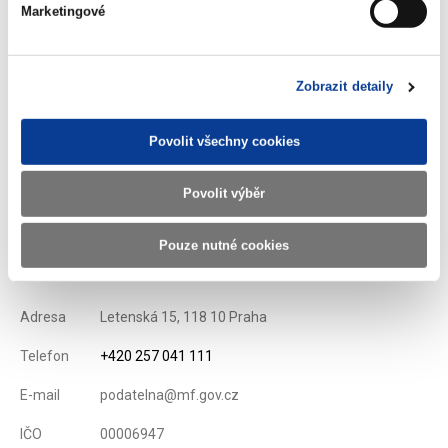
nalezení jednotného a spravedlivého přístupu ke zdanění
Marketingové
digitální ekonomiky v EU.
V neposlední řadě ministři projednají způsob jak
zefektivnit vývoj
Zobrazit detaily
IT systémů podporující celní a daňové řízení
při obchodu se
třetími zeměmi.
Povolit všechny cookies
Zobrazeno
56 ×
Doporučeno
424 ×
Povolit výběr
Pouze nutné cookies
Ministerstvo financí ČR
Adresa
Letenská 15, 118 10 Praha
Telefon
+420 257 041 111
E-mail
podatelna@mf.gov.cz
IČO
00006947