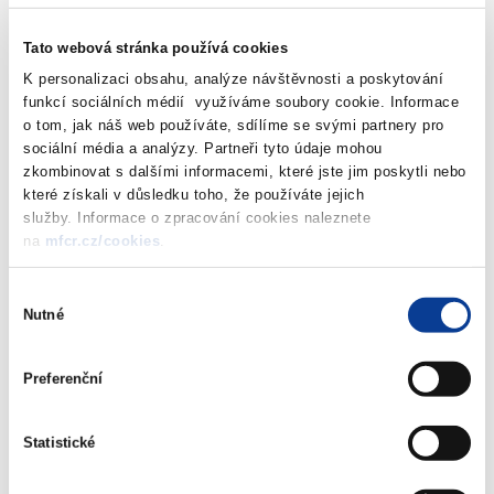
evropských financí a možnostem jejich využití v podobě
finančních pobídek pro strukturální reformy na národní
Tato webová stránka používá cookies
úrovni.
Navazující odpolední jednání, kterého se zúčastní i
K personalizaci obsahu, analýze návštěvnosti a poskytování
guvernéři národních bank, pak bude zaměřeno na
fungování
funkcí sociálních médií využíváme soubory cookie. Informace
současných pravidel fiskálního dohledu a hospodářské
o tom, jak náš web používáte, sdílíme se svými partnery pro
spolupráce
v rámci HMU. Obě debaty se budou opírat o
Bílou
sociální média a analýzy. Partneři tyto údaje mohou
knihu o budoucnosti EU
a na ni navazující diskusní dokumenty k
zkombinovat s dalšími informacemi, které jste jim poskytli nebo
prohlubování HMU
a
budoucnosti evropských financí.
které získali v důsledku toho, že používáte jejich
služby. Informace o zpracování cookies naleznete
Ministři a guvernéři budou jednat o vytváření tzv.
Unie
na
mfcr.cz/cookies
.
kapitálových trhů
s důrazem na
vliv a dopad moderních
technologií v oblasti finančních služeb (tzv. FinTech).
Jednání
Výběr
Nutné
bude věnováno především nastínění možných změn v
souhlasu
regulatorním prostředí.
Preferenční
Zdanění zisků firem působící v oblasti digitální ekonomiky
patří k hlavním výzvám finančních správ napříč členskými státy
Statistické
EU. Cílem diskuze ministrů proto bude výměna dosavadních
zkušeností a přístupů ke zdanění digitální ekonomiky a snaha o