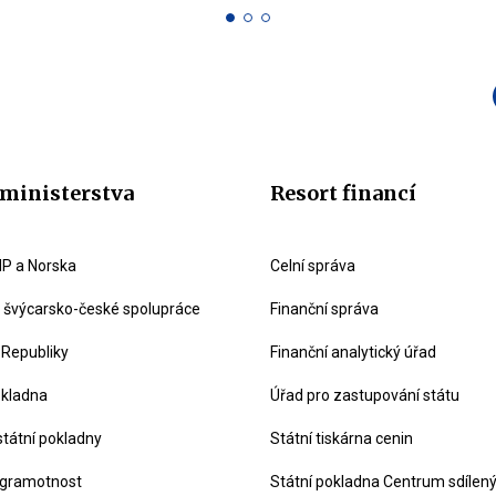
ministerstva
Resort financí
P a Norska
Celní správa
švýcarsko-české spolupráce
Finanční správa
 Republiky
Finanční analytický úřad
okladna
Úřad pro zastupování státu
státní pokladny
Státní tiskárna cenin
 gramotnost
Státní pokladna Centrum sdílen