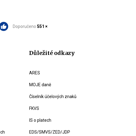
Doporučeno
551 ×
Důležité odkazy
ARES
MOJE daně
Číselník účelových znaků
FKVS
IS o platech
ých
EDS/SMVS/ZED/JDP