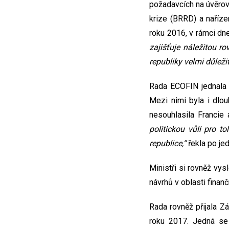
požadavcích na úvěrov
krize (BRRD) a naříze
roku 2016, v rámci dne
zajišťuje náležitou r
republiky velmi důležit
Rada ECOFIN jednala t
Mezi nimi byla i dlou
nesouhlasila Francie
politickou vůli pro t
republice,“
řekla po jed
Ministři si rovněž vys
návrhů v oblasti finanč
Rada rovněž přijala 
roku 2017. Jedná se