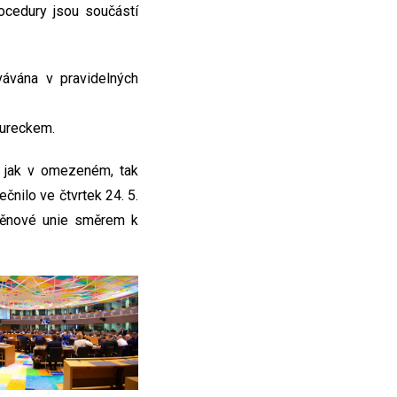
ocedury jsou součástí
vávána v pravidelných
Tureckem.
y jak v omezeném, tak
čnilo ve čtvrtek 24. 5.
měnové unie směrem k