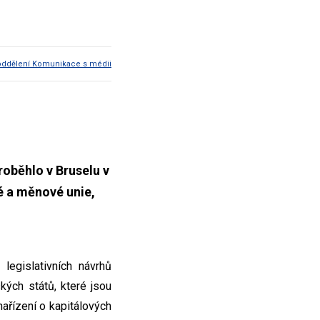
oddělení Komunikace s médii
roběhlo v Bruselu v
é a měnové unie,
legislativních návrhů
kých států, které jsou
ařízení o kapitálových