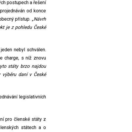
ých postupech a řešení
l projednáván od konce
obecný přístup.
„Návrh
ekt je z pohledu České
 jeden nebyl schválen.
se charge, s níž znovu
yto státy brzo najdou
my výběru daní v České
ednávání legislativních
í pro členské státy z
lenských státech a o