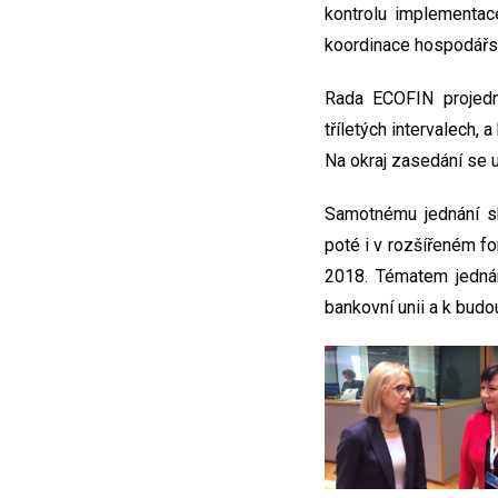
kontrolu implementac
koordinace hospodářsk
Rada ECOFIN projedna
tříletých intervalech, a
Na okraj zasedání se 
Samotnému jednání sk
poté i v rozšířeném fo
2018. Tématem jedná
bankovní unii a k budo