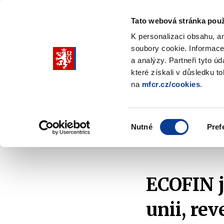
Tato webová stránka použ
K personalizaci obsahu, a
soubory cookie. Informace
Pohybujte
a analýzy. Partneři tyto ú
šipkami
které získali v důsledku t
na
mfcr.cz/cookies
.
nahoru
Ministerstvo
Rozpočtová politika
a
Zobrazit
Z
submenu
s
dolů
Ministerstvo
R
Výběr
p
Nutné
Pref
pro
souhlasu
Domů
Zahraničí a EU
Rada EU - ECOFIN
Za
výběr
našeptaných
položek
ECOFIN 
unii, re