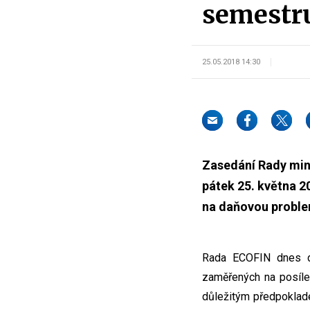
semestr
25.05.2018 14:30
Zasedání Rady mini
pátek 25. května 
na daňovou proble
Rada ECOFIN dnes dok
zaměřených na posílen
důležitým předpoklade