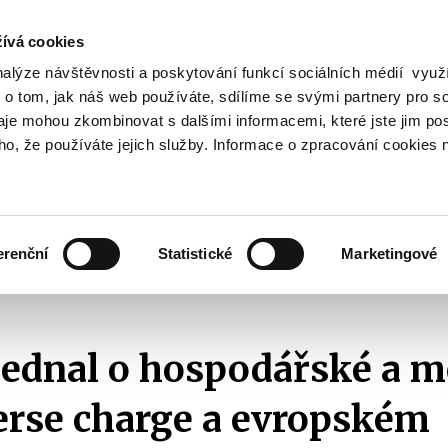
ívá cookies
nalýze návštěvnosti a poskytování funkcí sociálních médií vyu
Vyhledat
 o tom, jak náš web používáte, sdílíme se svými partnery pro so
daje mohou zkombinovat s dalšími informacemi, které jste jim pos
oho, že používáte jejich služby. Informace o zpracování cookies 
Finanční trh
Daně a účetnictví
Z
obrazit
Zobrazit
Zobrazit
ubmenu
submenu
submenu
ozpočtová
Finanční
Daně
olitika
trh
a
erenční
Statistické
Marketingové
účetnictví
sedání Rady ECOFIN
2018
ECOFIN jednal o hospodářské a měnové unii
jednal o hospodářské a 
verse charge a evropském