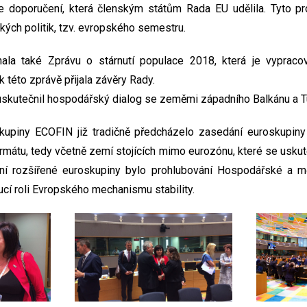
e doporučení, která členským státům Rada EU udělila. Tyto pr
ých politik, tzv. evropského semestru.
la také Zprávu o stárnutí populace 2018, která je vypraco
 k této zprávě přijala závěry Rady.
uskutečnil hospodářský dialog se zeměmi západního Balkánu a 
upiny ECOFIN již tradičně předcházelo zasedání euroskupin
rmátu, tedy včetně zemí stojících mimo eurozónu, které se uskute
ní rozšířené euroskupiny bylo prohlubování Hospodářské a 
ucí roli Evropského mechanismu stability.