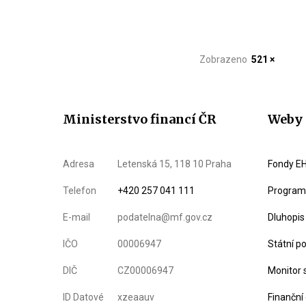
Zobrazeno
521 ×
Ministerstvo financí ČR
Weby 
Adresa
Letenská 15, 118 10 Praha
Fondy EH
Telefon
+420 257 041 111
Program 
E-mail
podatelna@mf.gov.cz
Dluhopis
IČO
00006947
Státní p
DIČ
CZ00006947
Monitor 
ID Datové
xzeaauv
Finanční