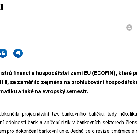
u
strů financí a hospodářství zemí EU (ECOFIN), které p
2018, se zaměřilo zejména na prohlubování hospodářsk
matiku a také na evropský semestr.
ončila projednávání tzv. bankovního balíčku, tedy několika 
í odolnosti bank a snížení rizik v bankovních sektorech člens
m pro dokončení bankovní unie. Jedná se o revize směrnice a n