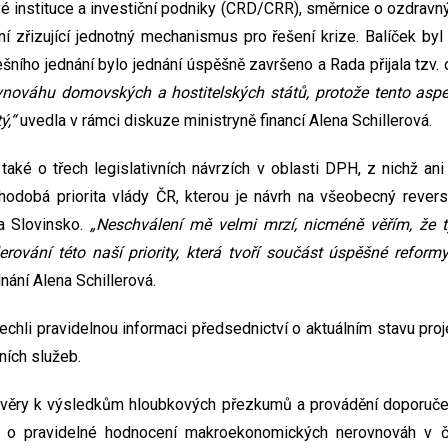
é instituce a investiční podniky (CRD/CRR), směrnice o ozdravn
ní zřizující jednotný mechanismus pro řešení krize. Balíček by
šního jednání bylo jednání úspěšně završeno a Rada přijala tzv. 
ovnováhu domovských a hostitelských států, protože tento asp
ý,“
uvedla v rámci diskuze ministryně financí Alena Schillerová.
aké o třech legislativních návrzích v oblasti DPH, z nichž ani
hodobá priorita vlády ČR, kterou je návrh na všeobecný rever
 a Slovinsko.
„Neschválení mě velmi mrzí, nicméně věřím, že t
olerování této naší priority, která tvoří součást úspěšné refor
nání Alena Schillerová.
lechli pravidelnou informaci předsednictví o aktuálním stavu proj
ních služeb.
Závěry k výsledkům hloubkových přezkumů a provádění doporučen
 o pravidelné hodnocení makroekonomických nerovnováh v č