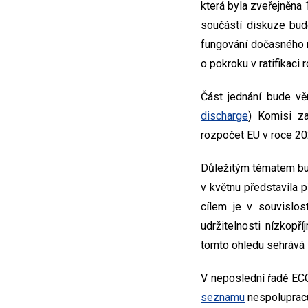
která byla zveřejněna 
součástí diskuze bud
fungování dočasného n
o pokroku v ratifikaci 
Část jednání bude věn
discharge
) Komisi z
rozpočet EU v roce 20
Důležitým tématem budo
v květnu představila 
cílem je v souvislo
udržitelnosti nízkop
tomto ohledu sehrává
V neposlední řadě ECO
seznamu
nespolupracuj