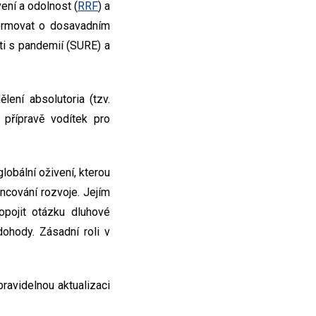
ení a odolnost (
RRF
) a
formovat o dosavadním
ti s pandemií (SURE) a
lení absolutoria (tzv.
přípravě vodítek pro
lobální oživení, kterou
ncování rozvoje. Jejím
pojit otázku dluhové
ohody. Zásadní roli v
ravidelnou aktualizaci