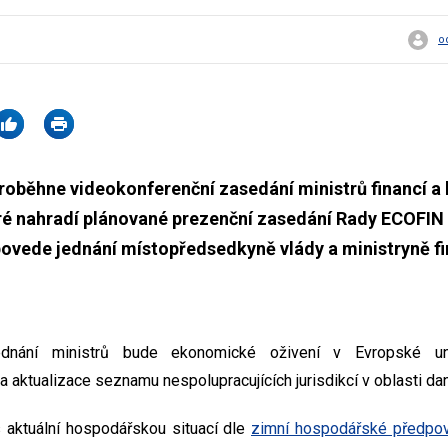
o
proběhne videokonferenční zasedání ministrů financí a
ré nahradí plánované prezenční zasedání Rady ECOFIN 
ovede jednání místopředsedkyně vlády a ministryně fi
dnání ministrů bude ekonomické oživení v Evropské uni
 aktualizace seznamu nespolupracujících jurisdikcí v oblasti dan
 aktuální hospodářskou situací dle
zimní hospodářské předpov