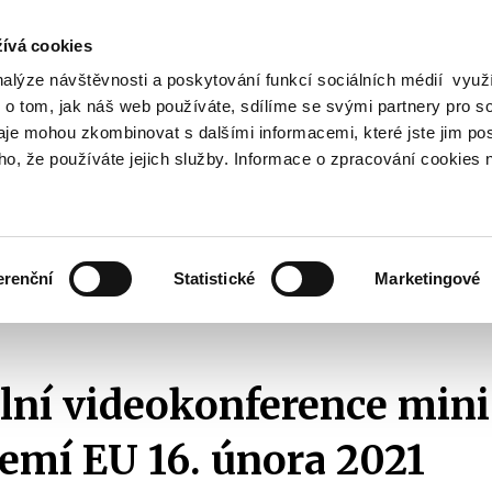
ívá cookies
nalýze návštěvnosti a poskytování funkcí sociálních médií vyu
Vyhledat
 o tom, jak náš web používáte, sdílíme se svými partnery pro so
daje mohou zkombinovat s dalšími informacemi, které jste jim pos
oho, že používáte jejich služby. Informace o zpracování cookies 
Finanční trh
Daně a účetnictví
Z
obrazit
Zobrazit
Zobrazit
ubmenu
submenu
submenu
ozpočtová
Finanční
Daně
olitika
trh
a
erenční
Statistické
Marketingové
účetnictví
sedání Rady ECOFIN
2021
Neformální videokonference ministrů financ
ní videokonference mini
zemí EU 16. února 2021