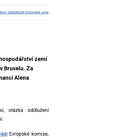
dbor Záležitosti Evropské unie
 hospodářství zemí
v Bruselu. Za
nancí Alena
i, otázka oddlužení
í.
ědi
Evropské komise,