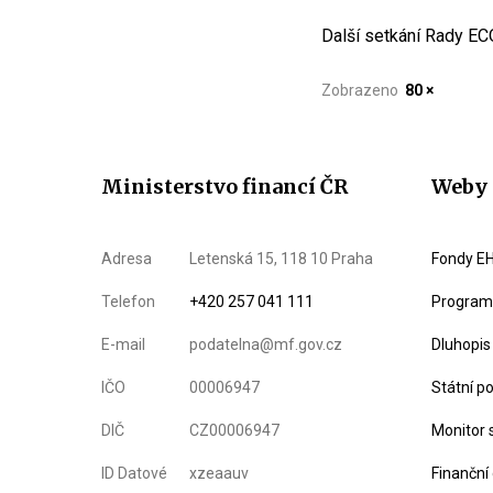
Další setkání Rady EC
Zobrazeno
80 ×
Ministerstvo financí ČR
Weby 
Adresa
Letenská 15, 118 10 Praha
Fondy EH
Telefon
+420 257 041 111
Program 
E-mail
podatelna@mf.gov.cz
Dluhopis
IČO
00006947
Státní p
DIČ
CZ00006947
Monitor 
ID Datové
xzeaauv
Finanční