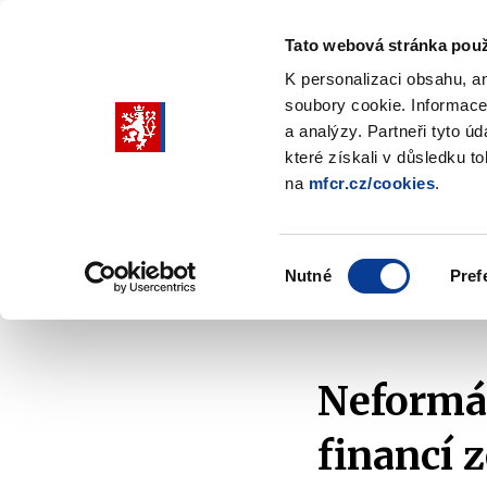
Tato webová stránka použ
K personalizaci obsahu, a
soubory cookie. Informace
Pohybujte
a analýzy. Partneři tyto ú
šipkami
které získali v důsledku t
na
mfcr.cz/cookies
.
nahoru
Ministerstvo
Rozpočtová politika
a
Zobrazit
Z
submenu
s
dolů
Ministerstvo
R
Výběr
p
Nutné
Pref
pro
souhlasu
Domů
Zahraničí a EU
Rada EU - ECOFIN
Za
výběr
našeptaných
položek
Neformál
financí 