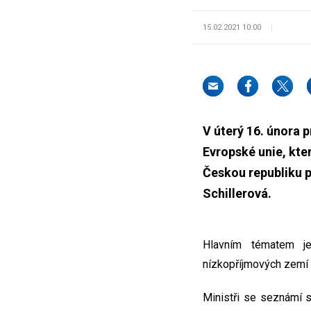
15.02.2021 10:00
V úterý 16. února 
Evropské unie, kte
Českou republiku p
Schillerová.
Hlavním tématem je
nízkopříjmových zemí a
Ministři se seznámí s