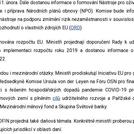
11. února. Dále dostanou informace o formování Nástroje pro oživ
e i příprava Národních plánů obnovy (NPO). Komise bude in
ástroje na podporu zmírnění rizik nezaměstnanosti v souvislos
rozhodnutí o vlastních zdrojích EU (
ORD
).
ována rozpočtu EU. Ministři projednají doporučení Rady k udě
a implementaci rozpočtu roku 2019 a dostanou informace o 
22.
u i mezinárodní otázky. Ministři prodiskutují Iniciativu EU pro g
předsedkyně Komise Ursula von der Leyen na Fóru OSN pro fina
sti s řešením hospodářských dopadů pandemie COVID-19 pro
říjmových zemí s plněním
cílů
udržitelného rozvoje a Pařížské d
 Mezinárodní měnový fond a Skupina Světové banky.
FIN projedná také daňová témata. Konkrétně ministři proberou p
ících jurisdikcí v oblasti daní.