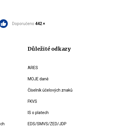
Doporučeno
442 ×
Důležité odkazy
ARES
MOJE daně
Číselník účelových znaků
FKVS
IS o platech
ých
EDS/SMVS/ZED/JDP