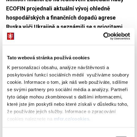
ECOFIN projednali aktuální vývoj ohledně
hospodářských a finančních dopadů agrese
Ruska vůči Ukrajině a seznámili se s prioritami
belgického předsednictví.
Tato webová stránka používá cookies
Ministři financí poprvé jednali pod belgickým předsednictvím,
které na zasedání představilo své priority a pracovní program pro
K personalizaci obsahu, analýze návštěvnosti a
první pololetí roku 2024. Prioritou EU během belgického
poskytování funkcí sociálních médií využíváme soubory
předsednictví nadále zůstává podpora globální Evropy a
cookie. Informace o tom, jak náš web používáte, sdílíme
zachování její politické, ekonomické, vojenské a právní podpory
se svými partnery pro sociální média a analýzy. Partneři
Ukrajině.
tyto údaje mohou zkombinovat s dalšími informacemi,
které jste jim poskytli nebo které získali v důsledku toho,
Mezi základní tematické oblasti belgického předsednictví v
že používáte jejich služby. Informace o zpracování
ekonomických otázkách bude patřit posílení
cookies naleznete na
mfcr.cz/cookies
.
konkurenceschopnosti členských zemí EU, dokončení přezkumu
správy ekonomických záležitostí, prohloubení Bankovní unie a
Výběr