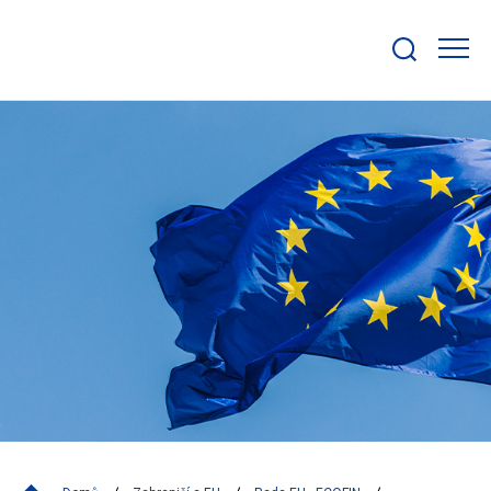
Zobrazit/skrýt
search
bar