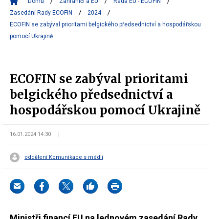
Domů
Zahraničí a EU
Rada EU - ECOFIN
Zasedání Rady ECOFIN
2024
ECOFIN se zabýval prioritami belgického předsednictví a hospodářskou
pomocí Ukrajině
ECOFIN se zabýval prioritami
belgického předsednictví a
hospodářskou pomocí Ukrajině
16.01.2024 14:30
oddělení Komunikace s médii
Ministři financí EU na lednovém zasedání Rady