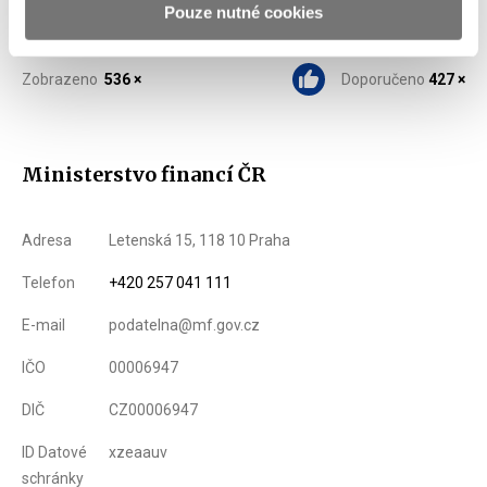
G7.
Pouze nutné cookies
Zobrazeno
536 ×
Doporučeno
427 ×
Ministerstvo financí ČR
Adresa
Letenská 15, 118 10 Praha
Telefon
+420 257 041 111
E-mail
podatelna@mf.gov.cz
IČO
00006947
DIČ
CZ00006947
ID Datové
xzeaauv
schránky