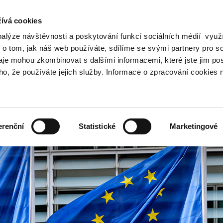
ívá cookies
nalýze návštěvnosti a poskytování funkcí sociálních médií vyu
Vyhledat
 o tom, jak náš web používáte, sdílíme se svými partnery pro so
daje mohou zkombinovat s dalšími informacemi, které jste jim pos
oho, že používáte jejich služby. Informace o zpracování cookies 
Finanční trh
Daně a účetnictví
Z
obrazit
Zobrazit
Zobrazit
ubmenu
submenu
submenu
ozpočtová
Finanční
Daně
olitika
trh
a
erenční
Statistické
Marketingové
účetnictví