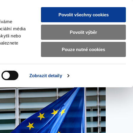
Povolit všechny cookies
žíváme
CZ
EN
ciální média
Základní
Povolit výběr
kytli nebo
informace
naleznete
o
Pouze nutné cookies
ahraničí a EU
Kontrola a regulace
Ministerstvu
Zobrazit
Zobrazit
submenu
submenu
financí
Zahraničí
Kontrola
a
a
v
Zobrazit detaily
EU
regulace
českém
znakovém
jazyce.