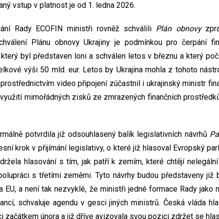
vaný vstup v platnost je od 1. ledna 2026.
ní Rady ECOFIN ministři rovněž schválili
Plán obnovy
zpra
Schválení Plánu obnovy Ukrajiny je podmínkou pro čerpání fi
, který byl představen loni a schválen letos v březnu a který po
elkové výši 50 mld. eur. Letos by Ukrajina mohla z tohoto nástro
 prostřednictvím video připojení zúčastnil i ukrajinský ministr fi
 využití mimořádných zisků ze zmrazených finančních prostředků
álně potvrdila již odsouhlasený balík legislativních návrhů
Pa
sní krok v přijímání legislativy, o které již hlasoval Evropský pa
držela hlasování s tím, jak patří k zemím, které chtějí nelegální
olupráci s třetími zeměmi. Tyto návrhy budou představeny již
da EU, a není tak nezvyklé, že ministři jedné formace Rady jako
ancí, schvaluje agendu v gesci jiných ministrů. Česká vláda hla
 začátkem února a již dříve avizovala svou pozici zdržet se hla