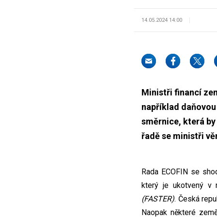
14.05.2024 14:00
Ministři financí z
například daňovou 
směrnice, která by
řadě se ministři vě
Rada ECOFIN se shodl
který je ukotvený v
(FASTER)
. Česká repu
Naopak některé země 