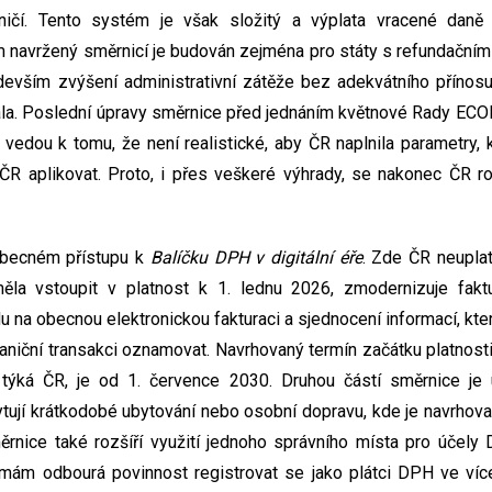
ničí. Tento systém je však složitý a výplata vracené daně
m navržený směrnicí je budován zejména pro státy s refundační
evším zvýšení administrativní zátěže bez adekvátního přínos
la. Poslední úpravy směrnice před jednáním květnové Rady ECO
ce vedou k tomu, že není realistické, aby ČR naplnila parametry,
ČR aplikovat. Proto, i přes veškeré výhrady, se nakonec ČR roz
obecném přístupu k
Balíčku DPH v digitální éře
. Zde ČR neupla
ěla vstoupit v platnost k 1. lednu 2026, zmodernizuje faktu
du na obecnou elektronickou fakturaci a sjednocení informací, kt
niční transakci oznamovat. Navrhovaný termín začátku platnos
e týká ČR, je od 1. července 2030. Druhou částí směrnice j
ytují krátkodobé ubytování nebo osobní dopravu, kde je navrhova
rnice také rozšíří využití jednoho správního místa pro účely
irmám odbourá povinnost registrovat se jako plátci DPH ve víc