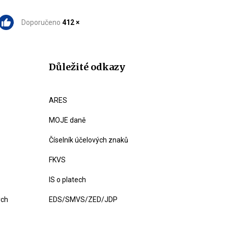
Doporučeno
412 ×
Důležité odkazy
ARES
MOJE daně
Číselník účelových znaků
FKVS
IS o platech
ých
EDS/SMVS/ZED/JDP