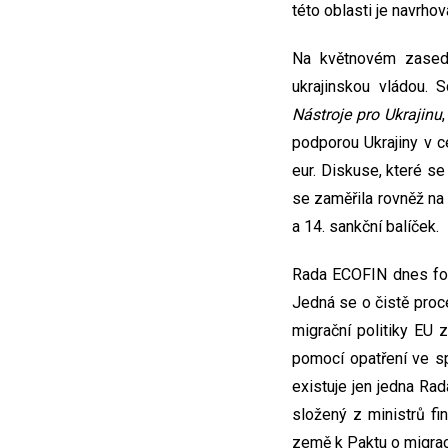
této oblasti je navrho
Na květnovém zasedá
ukrajinskou vládou. 
Nástroje pro Ukrajinu
podporou Ukrajiny v c
eur. Diskuse, které se
se zaměřila rovněž na
a 14. sankční balíček.
Rada ECOFIN dnes form
Jedná se o čistě proce
migrační politiky EU z
pomocí opatření ve sp
existuje jen jedna Ra
složený z ministrů fin
země k Paktu o migraci