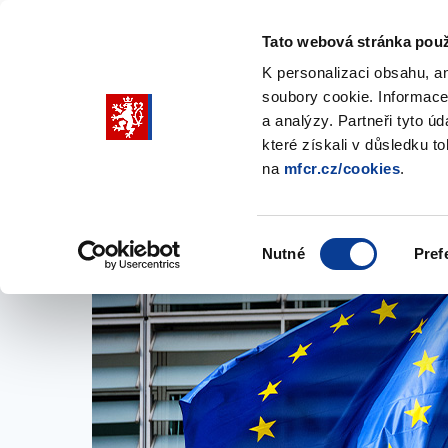
Tato webová stránka použ
K personalizaci obsahu, a
soubory cookie. Informace
Pohybujte
a analýzy. Partneři tyto ú
šipkami
které získali v důsledku t
na
mfcr.cz/cookies
.
nahoru
Ministerstvo
Rozpočtová politika
a
Zobrazit
Z
submenu
s
dolů
Ministerstvo
R
Výběr
p
Nutné
Pref
pro
souhlasu
výběr
našeptaných
položek