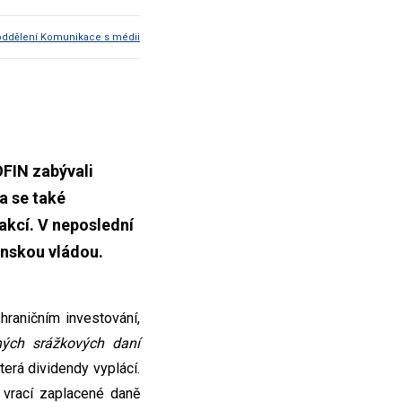
oddělení Komunikace s médii
OFIN zabývali
a se také
akcí. V neposlední
jinskou vládou.
raničním investování,
rných srážkových daní
terá dividendy vyplácí.
 vrací zaplacené daně