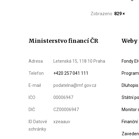
Zobrazeno
829 ×
Ministerstvo financí ČR
Weby 
Adresa
Letenská 15, 118 10 Praha
Fondy EH
Telefon
+420 257 041 111
Program 
E-mail
podatelna@mf.gov.cz
Dluhopis
IČO
00006947
Státní p
DIČ
CZ00006947
Monitor 
ID Datové
xzeaauv
Finanční
schránky
Zavedení