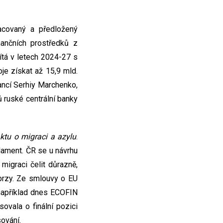
covaný a předložený
nančních prostředků z
čítá v letech 2024-27 s
je získat až 15,9 mld.
nancí Serhiy Marchenko,
 ruské centrální banky
ktu o migraci a azylu
.
rlament. ČR se u návrhu
 migraci čelit důrazně,
 brzy. Ze smlouvy o EU
 například dnes ECOFIN
sovala o finální pozici
sování.