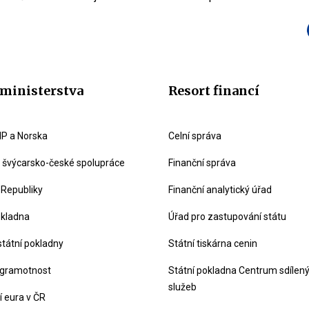
ministerstva
Resort financí
P a Norska
Celní správa
švýcarsko-české spolupráce
Finanční správa
 Republiky
Finanční analytický úřad
okladna
Úřad pro zastupování státu
státní pokladny
Státní tiskárna cenin
 gramotnost
Státní pokladna Centrum sdílen
služeb
 eura v ČR