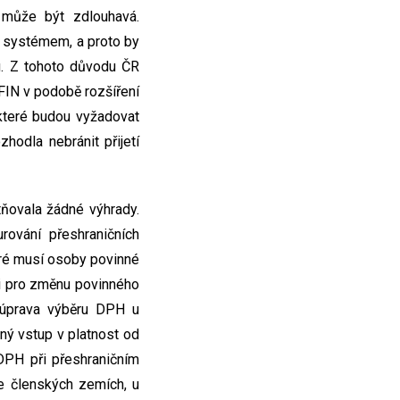
 může být zdlouhavá.
m systémem, a proto by
u. Z tohoto důvodu ČR
FIN v podobě rozšíření
 které budou vyžadovat
hodla nebránit přijetí
tňovala žádné výhrady.
rování přeshraničních
eré musí osoby povinné
ti pro změnu povinného
e úprava výběru DPH u
ný vstup v platnost od
 DPH při přeshraničním
e členských zemích, u