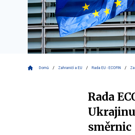
Domů
Zahraničí a EU
Rada EU - ECOFIN
Za
Rada ECO
Ukrajinu
směrnic