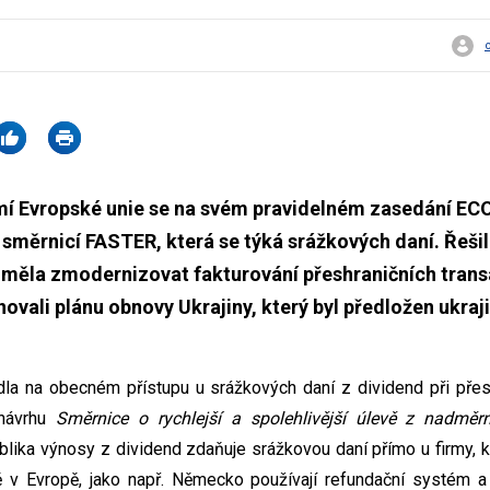
emí Evropské unie se na svém pravidelném zasedání EC
směrnicí FASTER, která se týká srážkových daní. Řešil
 měla zmodernizovat fakturování přeshraničních trans
novali plánu obnovy Ukrajiny, který byl předložen ukra
a na obecném přístupu u srážkových daní z dividend při přesh
 návrhu
Směrnice o rychlejší a spolehlivější úlevě z nadmě
blika výnosy z dividend zdaňuje srážkovou daní přímo u firmy, k
v Evropě, jako např. Německo používají refundační systém a