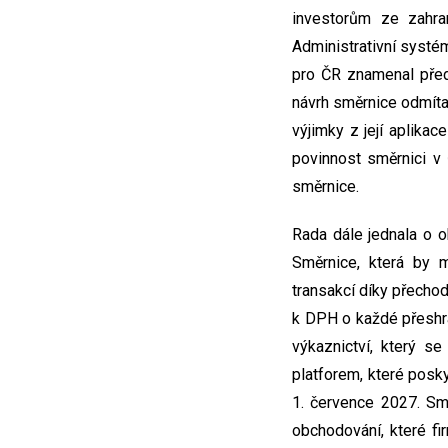
investorům ze zahra
Administrativní systé
pro ČR znamenal před
návrh směrnice odmíta
výjimky z její aplika
povinnost směrnici v 
směrnice.
Rada dále jednala o 
Směrnice, která by m
transakcí díky přecho
k DPH o každé přeshra
výkaznictví, který s
platforem, které posk
1. července 2027. Smě
obchodování, které f