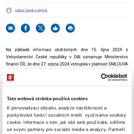
odbor Daně z příjmů
Na základě informací obdržených dne 15. října 2024 z
Velvyslanectví České republiky v Dillí oznamuje Ministerstvo
financí ČR, že dne 27. srpna 2024 vstoupila v platnost SMLOUVA
MEZI VLÁDOU ČESKÉ REPUBLIKY A VLÁDOU SRÍLANSKÉ
DEMOKRATICKÉ SOCIALISTICKÉ REPUBLIKY O ZAMEZENÍ
DVOJÍMU ZDANĚNÍ V OBORU DANÍ Z PŘÍJMU A O ZABRÁNĚNÍ
DAŇOVÉMU ÚNIKU A VYHÝBÁNÍ SE DAŇOVÉ POVINNOSTI, která
Tato webová stránka používá cookies
byla podepsána v Kolombu dne 3. února 2023. Ustanovení této
smlouvy se budou provádět následovně:
K personalizaci obsahu, analýze návštěvnosti a
poskytování funkcí sociálních médií využíváme soubory
pokud jde o daně vybírané srážkou u zdroje, na příjmy
cookie. Informace o tom, jak náš web používáte, sdílíme
vyplácené nebo připisované k 1. lednu 2025 nebo později;
se svými partnery pro sociální média a analýzy. Partneři