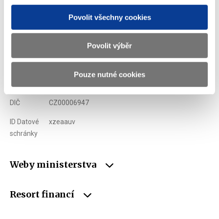
Povolit všechny cookies
Adresa
Letenská 15, 118 10 Praha
Telefon
+420 257 041 111
Povolit výběr
E-mail
podatelna@mf.gov.cz
Pouze nutné cookies
IČO
00006947
DIČ
CZ00006947
ID Datové
xzeaauv
schránky
Weby ministerstva
Resort financí