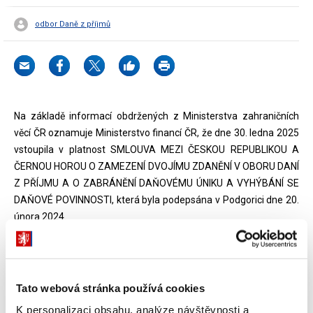
odbor Daně z příjmů
Na základě informací obdržených z Ministerstva zahraničních
věcí ČR oznamuje Ministerstvo financí ČR, že dne 30. ledna 2025
vstoupila v platnost SMLOUVA MEZI ČESKOU REPUBLIKOU A
ČERNOU HOROU O ZAMEZENÍ DVOJÍMU ZDANĚNÍ V OBORU DANÍ
Z PŘÍJMU A O ZABRÁNĚNÍ DAŇOVÉMU ÚNIKU A VYHÝBÁNÍ SE
DAŇOVÉ POVINNOSTI, která byla podepsána v Podgorici dne 20.
února 2024.
Ustanovení této smlouvy se budou provádět následovně:
a) v České republice:
Tato webová stránka používá cookies
(i) pokud jde o daně vybírané srážkou u zdroje, na příjmy
K personalizaci obsahu, analýze návštěvnosti a