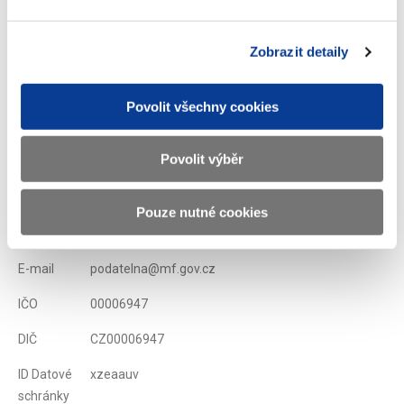
nejdříve publikován ve Sbírce zákonů a mezinárodních smluv.
Zobrazit detaily
Zobrazeno
607 ×
Doporučeno
359 ×
Povolit všechny cookies
Ministerstvo financí ČR
Povolit výběr
Adresa
Letenská 15, 118 10 Praha
Pouze nutné cookies
Telefon
+420 257 041 111
E-mail
podatelna@mf.gov.cz
IČO
00006947
DIČ
CZ00006947
ID Datové
xzeaauv
schránky