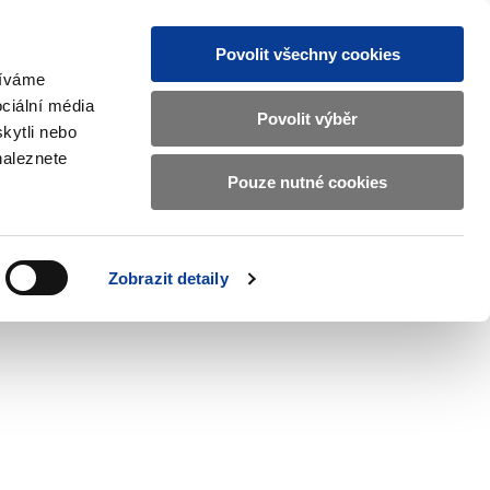
Povolit všechny cookies
žíváme
CZ
EN
ciální média
Základní
Povolit výběr
kytli nebo
informace
naleznete
o
Pouze nutné cookies
 and International Affairs
Contacts
Ministerstvu
Zobrazit
submenu
financí
EU
and
v
Zobrazit detaily
International
českém
Affairs
znakovém
jazyce.