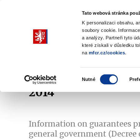
Tato webová stránka použ
K personalizaci obsahu, a
soubory cookie. Informace
Pohybujte
a analýzy. Partneři tyto ú
šipkami
které získali v důsledku t
na
mfcr.cz/cookies
.
nahoru
Ministry
Fiscal policy
Regu
a
Zobrazit
Zobrazit
submenu
submenu
dolů
Ministry
Fiscal
Výběr
policy
Nutné
Pref
pro
souhlasu
2014
výběr
našeptaných
položek
Information on guarantees p
general government (Decree 