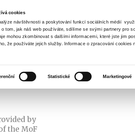
ívá cookies
nalýze návštěvnosti a poskytování funkcí sociálních médií vyu
Search
 o tom, jak náš web používáte, sdílíme se svými partnery pro so
daje mohou zkombinovat s dalšími informacemi, které jste jim pos
oho, že používáte jejich služby. Informace o zpracování cookies 
lation and Taxes
Financial Market
EU
Zobrazit
Zobrazit
submenu
submenu
Regulation
Financial
and
Market
erenční
Statistické
Marketingové
Taxes
rovided by
of the MoF