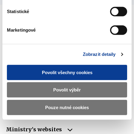
Statistické
Ministry of Finance of the Czech Republic
Marketingové
Address
Letenská 15, 118 10 Praha
Zobrazit detaily
Phone
+420 257 041 111
E-mail
podatelna@mf.gov.cz
Povolit všechny cookies
ID
00006947
Povolit výběr
VAT
CZ00006947
Data box
xzeaauv
Pouze nutné cookies
ID
Ministry's websites