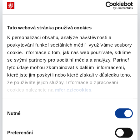
Government guarantees
2025
Vyberte
Tato webová stránka používá cookies
2025
K personalizaci obsahu, analýze návštěvnosti a
poskytování funkcí sociálních médií využíváme soubory
cookie. Informace o tom, jak náš web používáte, sdílíme
se svými partnery pro sociální média a analýzy. Partneři
October 2025
tyto údaje mohou zkombinovat s dalšími informacemi,
které jste jim poskytli nebo které získali v důsledku toho,
že používáte jejich služby. Informace o zpracování
Government guarantees 2021-2024
cookies naleznete na
mfcr.cz/cookies
.
31. October 2025
Výběr
Nutné
Vyberte
souhlasu
2025
Preferenční