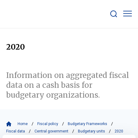
Show/hide
search
bar
2020
Information on aggregated fiscal
data on a cash basis for
budgetary organizations.
Home
Fiscal policy
Budgetary Frameworks
Fiscal data
Central government
Budgetary units
2020