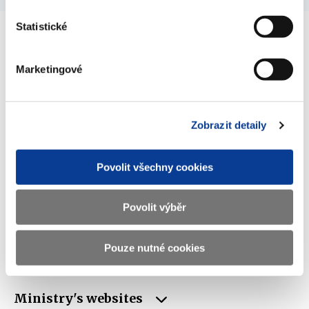
Statistické
Ministry of Finance of the Czech Republic
Marketingové
Address
Letenská 15, 118 10 Praha
Zobrazit detaily
Phone
+420 257 041 111
E-mail
podatelna@mf.gov.cz
Povolit všechny cookies
ID
00006947
Povolit výběr
VAT
CZ00006947
Data box
xzeaauv
Pouze nutné cookies
ID
Ministry's websites