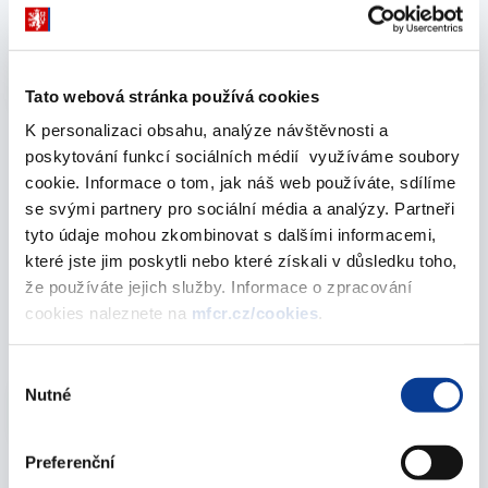
Vyberte
2020
Tato webová stránka používá cookies
K personalizaci obsahu, analýze návštěvnosti a
poskytování funkcí sociálních médií využíváme soubory
cookie. Informace o tom, jak náš web používáte, sdílíme
January 2021
se svými partnery pro sociální média a analýzy. Partneři
tyto údaje mohou zkombinovat s dalšími informacemi,
které jste jim poskytli nebo které získali v důsledku toho,
Statement of sources and uses of cash –
že používáte jejich služby. Informace o zpracování
budgetary organizations (monthly)
cookies naleznete na
mfcr.cz/cookies
.
29. January 2021
Výběr
Nutné
Vyberte
souhlasu
2020
Preferenční