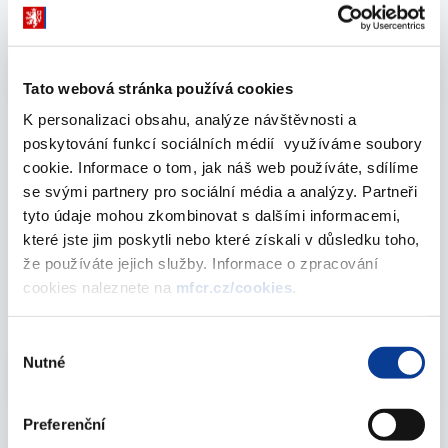
Vyberte
2026
Tato webová stránka používá cookies
K personalizaci obsahu, analýze návštěvnosti a
poskytování funkcí sociálních médií využíváme soubory
cookie. Informace o tom, jak náš web používáte, sdílíme
July 2026
se svými partnery pro sociální média a analýzy. Partneři
tyto údaje mohou zkombinovat s dalšími informacemi,
které jste jim poskytli nebo které získali v důsledku toho,
Statement of sources and uses of cash –
že používáte jejich služby. Informace o zpracování
budgetary organizations (monthly)
cookies naleznete na
mfcr.cz/cookies
.
31. July 2026
Výběr
Nutné
Vyberte
souhlasu
2026
Preferenční