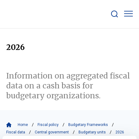
Show/hide
search
bar
2026
Information on aggregated fiscal
data on a cash basis for
budgetary organizations.
Home
Fiscal policy
Budgetary Frameworks
Fiscal data
Central government
Budgetary units
2026