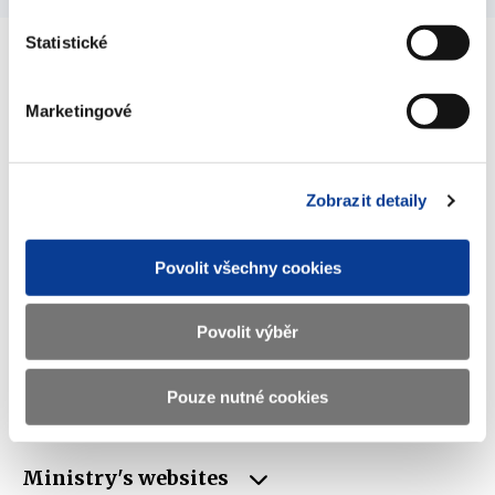
Statistické
Ministry of Finance of the Czech Republic
Marketingové
Address
Letenská 15, 118 10 Praha
Zobrazit detaily
Phone
+420 257 041 111
E-mail
podatelna@mf.gov.cz
Povolit všechny cookies
ID
00006947
Povolit výběr
VAT
CZ00006947
Data box
xzeaauv
Pouze nutné cookies
ID
Ministry's websites