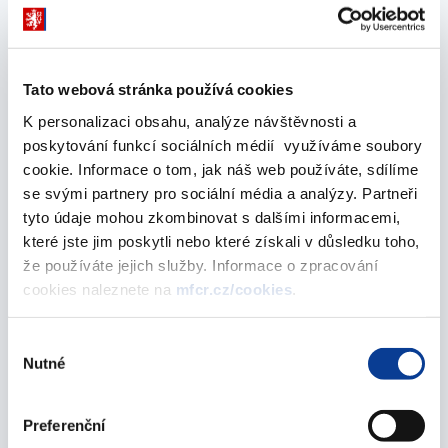
20. July 2015
June 2015
Tato webová stránka používá cookies
K personalizaci obsahu, analýze návštěvnosti a
Issuance Calendar of Treasury Bills - July 2015
poskytování funkcí sociálních médií využíváme soubory
15. June 2015
cookie. Informace o tom, jak náš web používáte, sdílíme
se svými partnery pro sociální média a analýzy. Partneři
May 2015
tyto údaje mohou zkombinovat s dalšími informacemi,
které jste jim poskytli nebo které získali v důsledku toho,
že používáte jejich služby. Informace o zpracování
cookies naleznete na
mfcr.cz/cookies
.
Issuance Calendar of Treasury Bills - June 2015
18. May 2015
Výběr
Nutné
souhlasu
April 2015
Preferenční