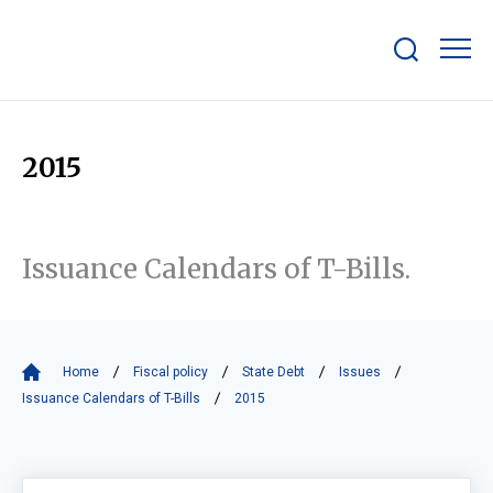
Show/hide
search
bar
2015
Issuance Calendars of T-Bills.
Home
Fiscal policy
State Debt
Issues
Issuance Calendars of T-Bills
2015