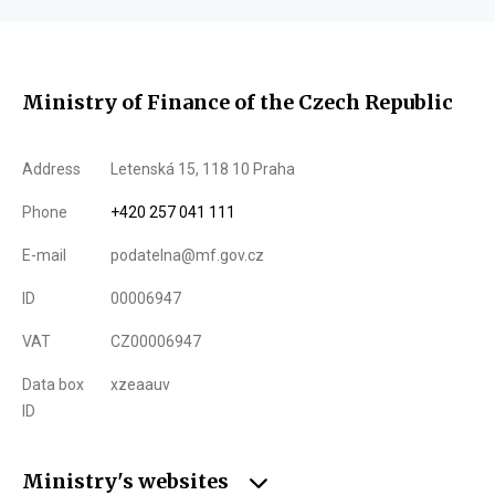
Ministry of Finance of the Czech Republic
Address
Letenská 15, 118 10 Praha
Phone
+420 257 041 111
E-mail
podatelna@mf.gov.cz
ID
00006947
VAT
CZ00006947
Data box
xzeaauv
ID
Ministry's websites