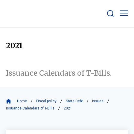
Show/hide
search
bar
2021
Issuance Calendars of T-Bills.
Home
Fiscal policy
State Debt
Issues
Issuance Calendars of T-Bills
2021