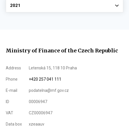
Vyberte
2021
Ministry of Finance of the Czech Republic
Address
Letenská 15, 118 10 Praha
Phone
+420 257 041 111
E-mail
podatelna@mf.gov.cz
ID
00006947
VAT
CZ00006947
Data box
xzeaauv