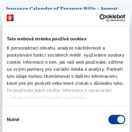
Issuance Calendar of Treasury Bills - August
2021
26. July 2021
Tato webová stránka používá cookies
June 2021
K personalizaci obsahu, analýze návštěvnosti a
poskytování funkcí sociálních médií využíváme soubory
cookie. Informace o tom, jak náš web používáte, sdílíme
Issuance Calendar of Treasury Bills - July 2021
se svými partnery pro sociální média a analýzy. Partneři
30. June 2021
tyto údaje mohou zkombinovat s dalšími informacemi,
které jste jim poskytli nebo které získali v důsledku toho,
May 2021
že používáte jejich služby. Informace o zpracování
cookies naleznete na
mfcr.cz/cookies
.
Issuance Calendar of Treasury Bills - June 2021
Výběr
Nutné
souhlasu
24. May 2021