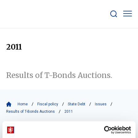
Show/hide
search
bar
2011
Results of T-Bonds Auctions.
Home
Fiscal policy
State Debt
Issues
Results of T-Bonds Auctions
2011