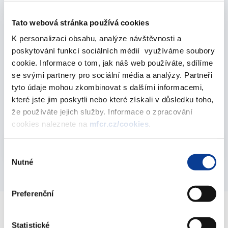
Vyberte
2011
Tato webová stránka používá cookies
K personalizaci obsahu, analýze návštěvnosti a
poskytování funkcí sociálních médií využíváme soubory
December 2011
cookie. Informace o tom, jak náš web používáte, sdílíme
se svými partnery pro sociální média a analýzy. Partneři
tyto údaje mohou zkombinovat s dalšími informacemi,
Results of T-Bonds Auctions - 2011
které jste jim poskytli nebo které získali v důsledku toho,
31. December 2011
že používáte jejich služby. Informace o zpracování
cookies naleznete na
mfcr.cz/cookies
.
Vyberte
2011
Výběr
Nutné
souhlasu
Preferenční
Statistické