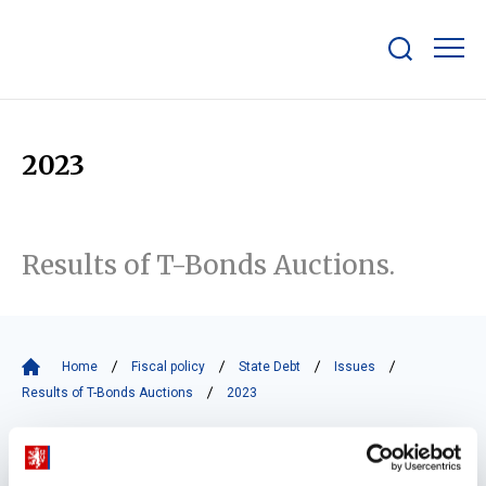
Show/hide
search
bar
2023
Results of T-Bonds Auctions.
Home
Fiscal policy
State Debt
Issues
Results of T-Bonds Auctions
2023