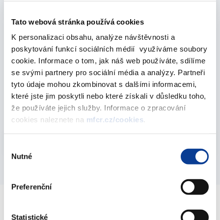
Vyberte
2023
Tato webová stránka používá cookies
K personalizaci obsahu, analýze návštěvnosti a
poskytování funkcí sociálních médií využíváme soubory
December 2023
cookie. Informace o tom, jak náš web používáte, sdílíme
se svými partnery pro sociální média a analýzy. Partneři
tyto údaje mohou zkombinovat s dalšími informacemi,
Results of T-Bonds Auctions - 2023
které jste jim poskytli nebo které získali v důsledku toho,
14. December 2023
že používáte jejich služby. Informace o zpracování
cookies naleznete na
mfcr.cz/cookies
.
Vyberte
2023
Výběr
Nutné
souhlasu
Preferenční
Statistické