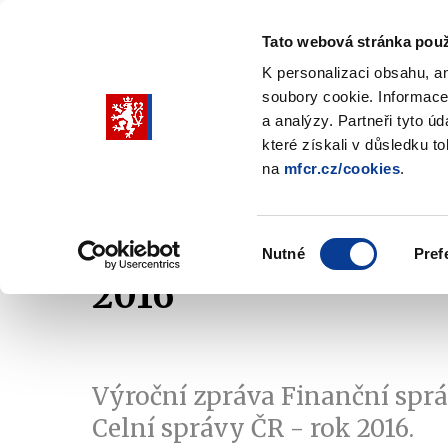
Tato webová stránka použ
K personalizaci obsahu, a
soubory cookie. Informace
Pohybujte
a analýzy. Partneři tyto ú
šipkami
které získali v důsledku t
na
mfcr.cz/cookies
.
nahoru
Ministerstvo
Rozpočtová politika
a
Zobrazit
Z
submenu
s
dolů
Ministerstvo
R
Výběr
p
Nutné
Pref
pro
souhlasu
2016
výběr
našeptaných
položek
Výroční zpráva Finanční spr
Celní správy ČR - rok 2016.