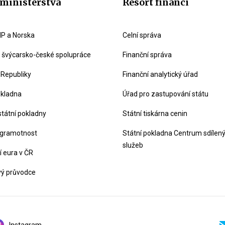
ministerstva
Resort financí
P a Norska
Celní správa
švýcarsko-české spolupráce
Finanční správa
 Republiky
Finanční analytický úřad
okladna
Úřad pro zastupování státu
státní pokladny
Státní tiskárna cenin
 gramotnost
Státní pokladna Centrum sdílen
služeb
 eura v ČR
vý průvodce