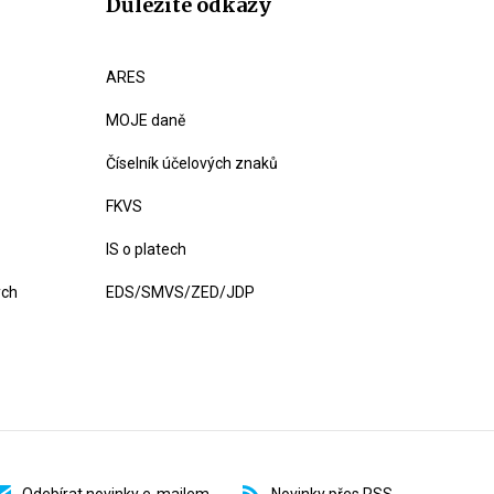
Důležité odkazy
ARES
MOJE daně
Číselník účelových znaků
FKVS
IS o platech
ých
EDS/SMVS/ZED/JDP