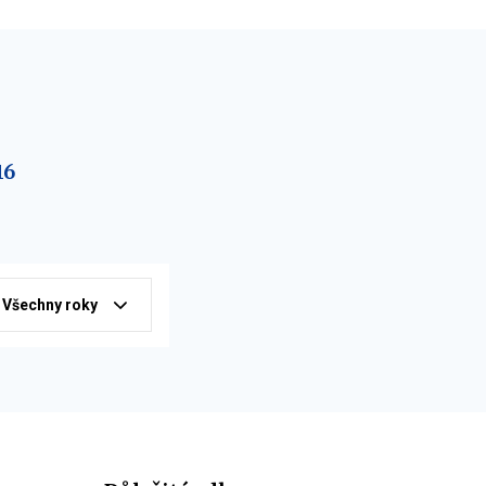
16
Všechny roky