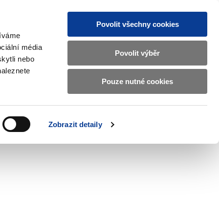
Povolit všechny cookies
žíváme
CZ
EN
ciální média
Základní
Povolit výběr
kytli nebo
informace
naleznete
o
Pouze nutné cookies
ahraničí a EU
Kontrola a regulace
Ministerstvu
Zobrazit
Zobrazit
submenu
submenu
financí
Zahraničí
Kontrola
a
a
v
Zobrazit detaily
EU
regulace
českém
znakovém
jazyce.