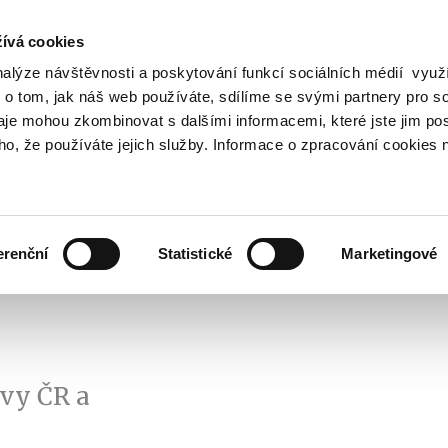
ívá cookies
nalýze návštěvnosti a poskytování funkcí sociálních médií vyu
Vyhledat
 o tom, jak náš web používáte, sdílíme se svými partnery pro so
daje mohou zkombinovat s dalšími informacemi, které jste jim pos
oho, že používáte jejich služby. Informace o zpracování cookies 
Finanční trh
Daně a účetnictví
Z
obrazit
Zobrazit
Zobrazit
ubmenu
submenu
submenu
ozpočtová
Finanční
Daně
olitika
trh
a
erenční
Statistické
Marketingové
účetnictví
ávy ČR a