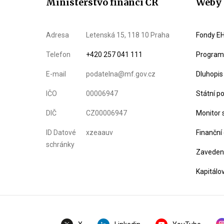
Ministerstvo financí ČR
Weby 
Adresa
Letenská 15, 118 10 Praha
Fondy EH
Telefon
+420 257 041 111
Program 
E-mail
podatelna@mf.gov.cz
Dluhopis
IČO
00006947
Státní p
DIČ
CZ00006947
Monitor 
ID Datové
xzeaauv
Finanční
schránky
Zavedení
Kapitálo