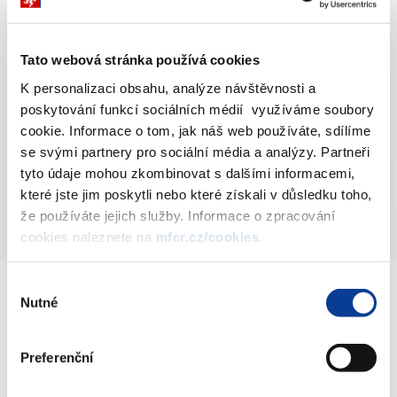
Zpráva o činnosti Finanční správy České
Tato webová stránka používá cookies
republiky a Celní správy České republiky za
K personalizaci obsahu, analýze návštěvnosti a
rok 2023
poskytování funkcí sociálních médií využíváme soubory
18. července 2024
cookie. Informace o tom, jak náš web používáte, sdílíme
se svými partnery pro sociální média a analýzy. Partneři
Vyberte
tyto údaje mohou zkombinovat s dalšími informacemi,
2023
které jste jim poskytli nebo které získali v důsledku toho,
že používáte jejich služby. Informace o zpracování
cookies naleznete na
mfcr.cz/cookies
.
Výběr
Nutné
souhlasu
Ministerstvo financí ČR
Preferenční
Adresa
Letenská 15, 118 10 Praha