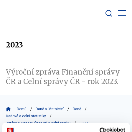
Zobrazit/skrýt
search
bar
2023
Výroční zpráva Finanční správy
ČR a Celní správy ČR - rok 2023.
Domů
Daně a účetnictví
Daně
Daňové a celní statistiky
Zprávy o činnosti finanční a celní správy
2023