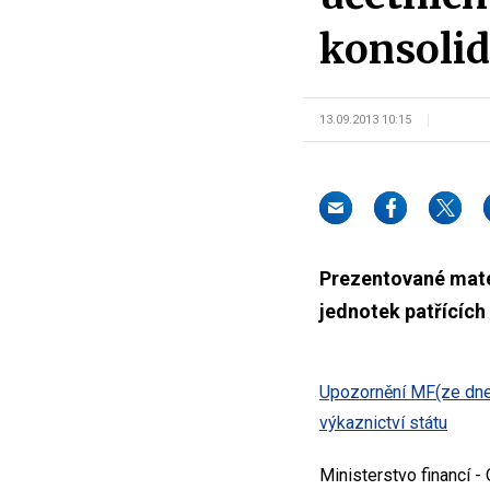
konsolid
13.09.2013 10:15
Prezentované mater
jednotek patřících 
Upozornění MF(ze dne 
výkaznictví státu
Ministerstvo financí 