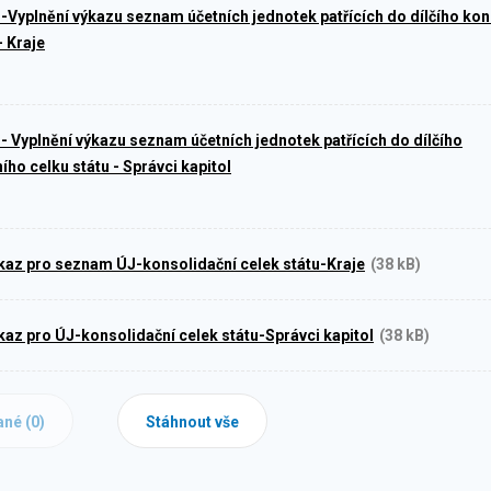
-Vyplnění výkazu seznam účetních jednotek patřících do dílčího ko
- Kraje
- Vyplnění výkazu seznam účetních jednotek patřících do dílčího
ího celku státu - Správci kapitol
kaz pro seznam ÚJ-konsolidační celek státu-Kraje
(38 kB)
kaz pro ÚJ-konsolidační celek státu-Správci kapitol
(38 kB)
ané (
0
)
Stáhnout vše