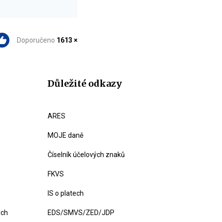
Doporučeno
1613 ×
Důležité odkazy
ARES
MOJE daně
Číselník účelových znaků
FKVS
IS o platech
ých
EDS/SMVS/ZED/JDP