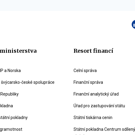
ministerstva
Resort financí
P a Norska
Celní správa
švýcarsko-české spolupráce
Finanční správa
 Republiky
Finanční analytický úřad
okladna
Úřad pro zastupování státu
státní pokladny
Státní tiskárna cenin
 gramotnost
Státní pokladna Centrum sdílen