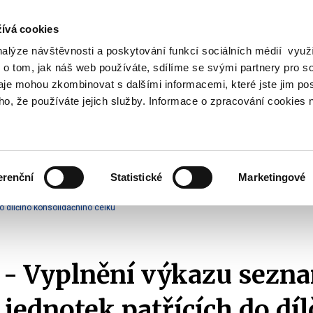
ívá cookies
nalýze návštěvnosti a poskytování funkcí sociálních médií vyu
Vyhledat
 o tom, jak náš web používáte, sdílíme se svými partnery pro so
daje mohou zkombinovat s dalšími informacemi, které jste jim pos
oho, že používáte jejich služby. Informace o zpracování cookies 
Finanční trh
Daně a účetnictví
Z
obrazit
Zobrazit
Zobrazit
ubmenu
submenu
submenu
ozpočtová
Finanční
Daně
olitika
trh
a
erenční
Statistické
Marketingové
účetnictví
reforma veřejných financí - Účetnictví státu
Účetní výkaznictví státu
Pok
o dílčího konsolidačního celku
 - Vyplnění výkazu sezn
 jednotek patřících do díl