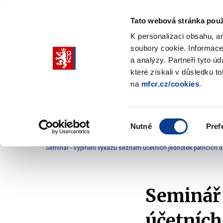
Tato webová stránka použ
K personalizaci obsahu, a
soubory cookie. Informace
Pohybujte
a analýzy. Partneři tyto ú
šipkami
které získali v důsledku t
na
mfcr.cz/cookies
.
nahoru
Ministerstvo
Rozpočtová politika
a
Zobrazit
Z
submenu
s
dolů
Ministerstvo
R
Výběr
p
Nutné
Pref
pro
souhlasu
Domů
Daně a účetnictví
Účetnictví
Účetní 
výběr
Seminář - Vyplnění výkazu seznam účetních jednotek patřících d
našeptaných
položek
Seminář
účetních