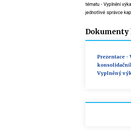
tématu - Vyplnění výka
jednotlivé správce kapi
Dokumenty ke
Prezentace - 
konsolidačníh
Vyplněný výka