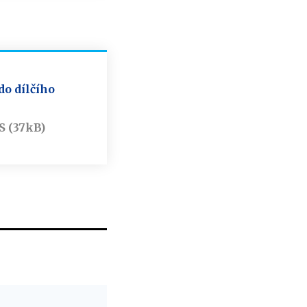
do dílčího
S (37kB)