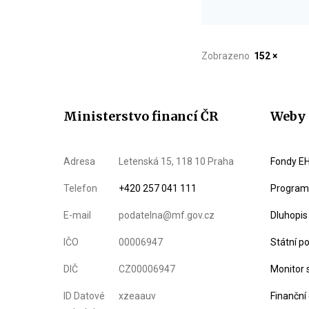
Zobrazeno
152 ×
Ministerstvo financí ČR
Weby 
Adresa
Letenská 15, 118 10 Praha
Fondy EH
Telefon
+420 257 041 111
Program 
E-mail
podatelna@mf.gov.cz
Dluhopis
IČO
00006947
Státní p
DIČ
CZ00006947
Monitor 
ID Datové
xzeaauv
Finanční