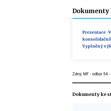
Dokumenty k
Prezentace -V
konsolidačníh
Vyplněný výk
Zdroj: MF - odbor 54 
Dokumenty ke s