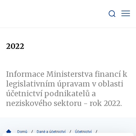
Zobrazit/skrýt
search
bar
2022
Informace Ministerstva financí k
legislativním úpravam v oblasti
účetnictví podnikatelů a
neziskového sektoru - rok 2022.
Domů
Daně a účetnictví
Účetnictví