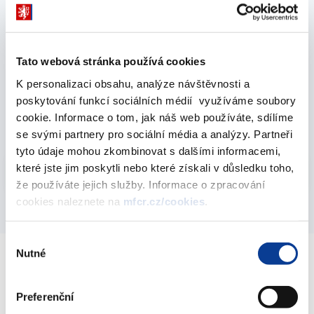
Účetnictví podnikatelů a neziskového sektoru
Aktuality a metodická podpora
2022
Tato webová stránka používá cookies
Meziresortní připomínkové řízení k návrhu
K personalizaci obsahu, analýze návštěvnosti a
zákona o účetnictví
poskytování funkcí sociálních médií využíváme soubory
cookie. Informace o tom, jak náš web používáte, sdílíme
26. října 2022
se svými partnery pro sociální média a analýzy. Partneři
tyto údaje mohou zkombinovat s dalšími informacemi,
Vyberte
které jste jim poskytli nebo které získali v důsledku toho,
2022
že používáte jejich služby. Informace o zpracování
cookies naleznete na
mfcr.cz/cookies
.
Výběr
Nutné
souhlasu
Ministerstvo financí ČR
Preferenční