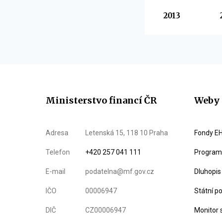
Vyberte
2013
Ministerstvo financí ČR
Weby 
Adresa
Letenská 15, 118 10 Praha
Fondy EH
Telefon
+420 257 041 111
Program 
E-mail
podatelna@mf.gov.cz
Dluhopis
IČO
00006947
Státní p
DIČ
CZ00006947
Monitor 