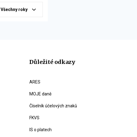
Všechny roky
Důležité odkazy
ARES
MOJE daně
Číselník účelových znaků
FKVS
IS o platech