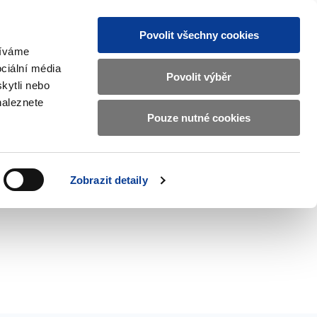
Povolit všechny cookies
žíváme
CZ
EN
ciální média
Základní
Povolit výběr
kytli nebo
informace
naleznete
o
Pouze nutné cookies
ahraničí a EU
Kontrola a regulace
Ministerstvu
Zobrazit
Zobrazit
submenu
submenu
financí
Zahraničí
Kontrola
a
a
v
Zobrazit detaily
EU
regulace
českém
znakovém
jazyce.