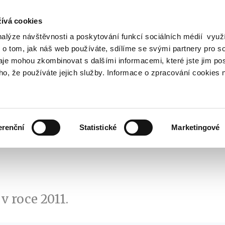
ívá cookies
nalýze návštěvnosti a poskytování funkcí sociálních médií vyu
Vyhledat
 o tom, jak náš web používáte, sdílíme se svými partnery pro so
daje mohou zkombinovat s dalšími informacemi, které jste jim pos
oho, že používáte jejich služby. Informace o zpracování cookies 
Finanční trh
Daně a účetnictví
Z
obrazit
Zobrazit
Zobrazit
ubmenu
submenu
submenu
ozpočtová
Finanční
Daně
olitika
trh
a
erenční
Statistické
Marketingové
účetnictví
v roce 2011.