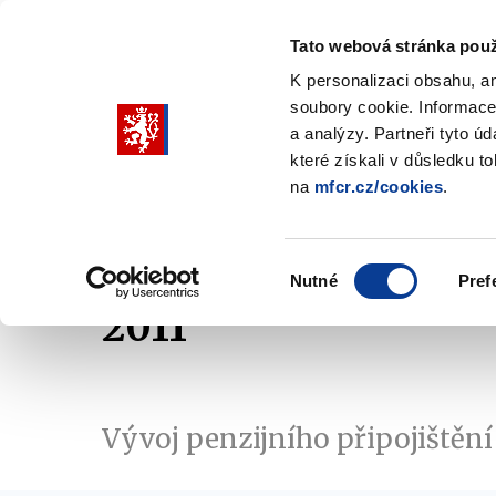
Tato webová stránka použ
K personalizaci obsahu, a
soubory cookie. Informace
Pohybujte
a analýzy. Partneři tyto ú
šipkami
které získali v důsledku t
na
mfcr.cz/cookies
.
nahoru
Ministerstvo
Rozpočtová politika
a
Zobrazit
Z
submenu
s
dolů
Ministerstvo
R
Výběr
p
Nutné
Pref
pro
souhlasu
2011
výběr
našeptaných
položek
Vývoj penzijního připojištění 