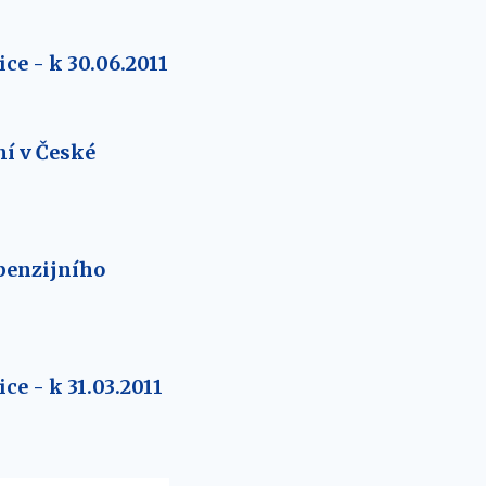
ce - k 30.06.2011
í v České
penzijního
ce - k 31.03.2011