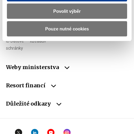
E-mail
podatelna@mf.gov.cz
Povolit výběr
IČO
00006947
Pouze nutné cookies
DIČ
CZ00006947
ID Datové
xzeaauv
schránky
Weby ministerstva
Resort financí
Důležité odkazy