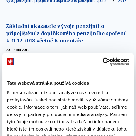
Vývoj penzijního připojištění a doplňkového penzijního spoření
2018
Základní ukazatele vývoje penzijního
připojištění a doplňkového penzijního spoření
k 31.12.2018 včetně Komentáře
20. února 2019
Základní ukazatele vývoje penzijního
připojištění a doplňkového penzijního spoření
k 30.9.2018 včetně Komentáře
Tato webová stránka používá cookies
23. listopadu 2018
K personalizaci obsahu, analýze návštěvnosti a
poskytování funkcí sociálních médií využíváme soubory
Základní ukazatele vývoje penzijního
cookie. Informace o tom, jak náš web používáte, sdílíme
připojištění a doplňkového penzijního spoření
se svými partnery pro sociální média a analýzy. Partneři
k 30.6.2018 včetně Komentáře
tyto údaje mohou zkombinovat s dalšími informacemi,
23. srpna 2018
které jste jim poskytli nebo které získali v důsledku toho,