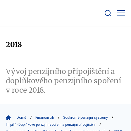
Zobrazit/skrýt
search
bar
2018
Vývoj penzijního připojištění a
doplňkového penzijního spoření
v roce 2018.
Domů
Finanční trh
Soukromé penzijní systémy
III. pilíř - Doplňkové penzijní spoření a penzijní připojištění