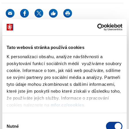
Výměr MF č. 5/16/2003
o postupu při zpracování návrhů
maximálních cen léčivých přípravků, zdravotnických
Tato webová stránka používá cookies
prostředků, výkonů optických, aplikace očních protéz a
sazeb taxy laborum platných od 1. července 2004
K personalizaci obsahu, analýze návštěvnosti a
Seznam ATC
skupin léčivých látek a forem podání určený
poskytování funkcí sociálních médií využíváme soubory
pro léčivé přípravky podléhající regulaci věcně
cookie. Informace o tom, jak náš web používáte, sdílíme
usměrňovanými cenami s výdejem vázaným na lékařský
se svými partnery pro sociální média a analýzy. Partneři
předpis (recept) a plně hrazených spotřebitelem platí od
tyto údaje mohou zkombinovat s dalšími informacemi,
1.7.2003
které jste jim poskytli nebo které získali v důsledku toho,
Informace
pro všechny tuzemské výrobce a zahraniční
že používáte jejich služby. Informace o zpracování
dodavatele léčivých přípravků a zdravotnických prostředků
cookies naleznete na
mfcr.cz/cookies
.
regulovaných formou věcně usměrňovaných cen s
výdejem vázaným na lékařský předpis
Výběr
Nutné
souhlasu