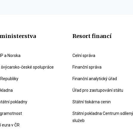
ministerstva
Resort financí
P a Norska
Celní správa
švýcarsko-české spolupráce
Finanční správa
 Republiky
Finanční analytický úřad
okladna
Úřad pro zastupování státu
státní pokladny
Státní tiskárna cenin
 gramotnost
Státní pokladna Centrum sdílen
služeb
 eura v ČR