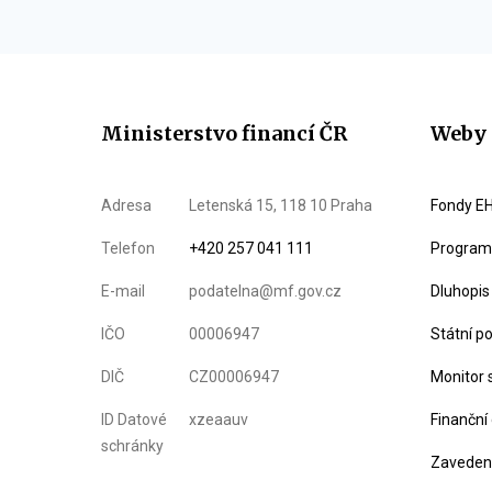
Ministerstvo financí ČR
Weby 
Adresa
Letenská 15, 118 10 Praha
Fondy EH
Telefon
+420 257 041 111
Program 
E-mail
podatelna@mf.gov.cz
Dluhopis
IČO
00006947
Státní p
DIČ
CZ00006947
Monitor 
ID Datové
xzeaauv
Finanční
schránky
Zavedení