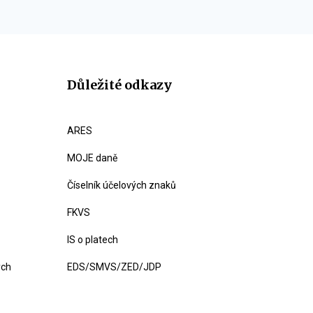
Důležité odkazy
ARES
MOJE daně
Číselník účelových znaků
FKVS
IS o platech
ých
EDS/SMVS/ZED/JDP