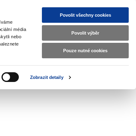
Povolit všechny cookies
žíváme
CZ
EN
ciální média
Základní
Povolit výběr
kytli nebo
informace
naleznete
o
Pouze nutné cookies
ahraničí a EU
Kontrola a regulace
Ministerstvu
Zobrazit
Zobrazit
submenu
submenu
financí
Zahraničí
Kontrola
a
a
v
Zobrazit detaily
EU
regulace
českém
znakovém
jazyce.