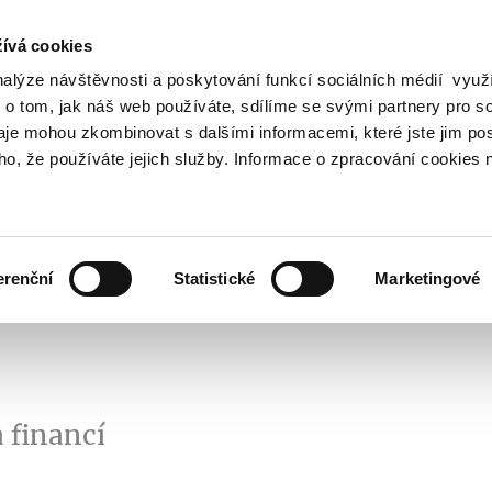
ívá cookies
nalýze návštěvnosti a poskytování funkcí sociálních médií vyu
Vyhledat
 o tom, jak náš web používáte, sdílíme se svými partnery pro so
daje mohou zkombinovat s dalšími informacemi, které jste jim pos
oho, že používáte jejich služby. Informace o zpracování cookies 
Finanční trh
Daně a účetnictví
Z
obrazit
Zobrazit
Zobrazit
ubmenu
submenu
submenu
ozpočtová
Finanční
Daně
olitika
trh
a
erenční
Statistické
Marketingové
účetnictví
 financí