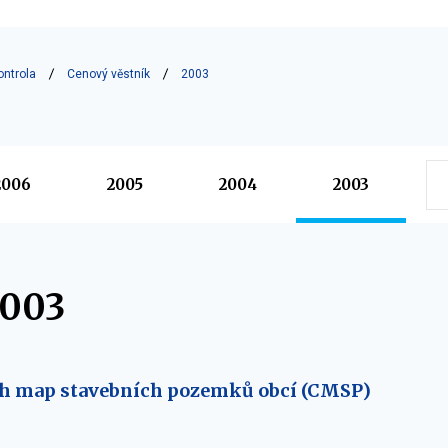
ontrola
Cenový věstník
2003
2006
2005
2004
2003
2003
h map stavebních pozemků obcí (CMSP)