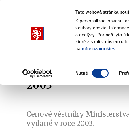
Tato webová stránka použ
K personalizaci obsahu, a
soubory cookie. Informace
Pohybujte
a analýzy. Partneři tyto ú
šipkami
které získali v důsledku t
na
mfcr.cz/cookies
.
nahoru
Ministerstvo
Rozpočtová politika
a
Zobrazit
Z
submenu
s
dolů
Ministerstvo
R
Výběr
p
Nutné
Pref
pro
souhlasu
2003
výběr
našeptaných
položek
Cenové věstníky Ministerstva
vydané v roce 2003.