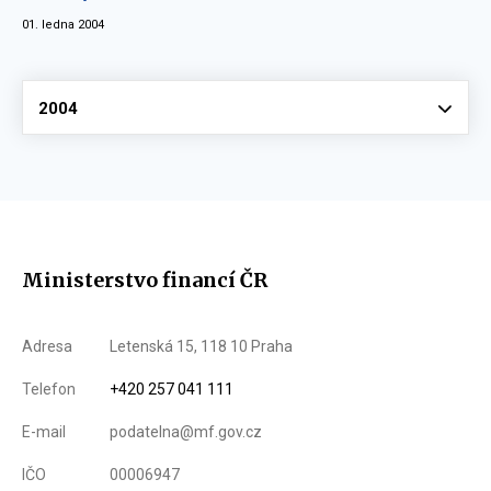
01. ledna 2004
Vyberte
2004
Ministerstvo financí ČR
Adresa
Letenská 15, 118 10 Praha
Telefon
+420 257 041 111
E-mail
podatelna@mf.gov.cz
IČO
00006947