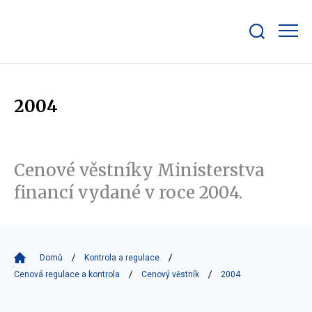
Zobrazit/skrýt
search
bar
2004
Cenové věstníky Ministerstva
financí vydané v roce 2004.
Domů
Kontrola a regulace
Cenová regulace a kontrola
Cenový věstník
2004