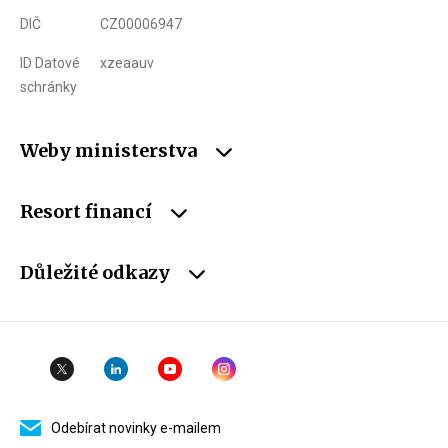
DIČ
CZ00006947
ID Datové
xzeaauv
schránky
Weby ministerstva
Resort financí
Důležité odkazy
Odebírat novinky e-mailem