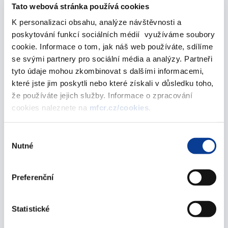
Tato webová stránka používá cookies
Cenový věstník 8/2004
K personalizaci obsahu, analýze návštěvnosti a
01. ledna 2004
poskytování funkcí sociálních médií využíváme soubory
cookie. Informace o tom, jak náš web používáte, sdílíme
Cenový věstník 2/2004
se svými partnery pro sociální média a analýzy. Partneři
01. ledna 2004
tyto údaje mohou zkombinovat s dalšími informacemi,
které jste jim poskytli nebo které získali v důsledku toho,
Cenový věstník 14/2004
že používáte jejich služby. Informace o zpracování
cookies naleznete na
mfcr.cz/cookies
.
01. ledna 2004
Cenový věstník 3/2004
Výběr
Nutné
souhlasu
01. ledna 2004
Cenový věstník - řada zdravotnictví 1/2004
Preferenční
01. ledna 2004
Statistické
Cenový věstník - řada zdravotnictví 3/2004