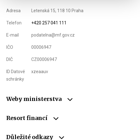
Adresa
Letenská 15, 118 10 Praha
Telefon
+420 257 041 111
E-mail
podatelna@mf.gov.cz
IČO
00006947
DIČ
CZ00006947
ID Datové
xzeaauv
schránky
Weby ministerstva
Resort financí
Důležité odkazy