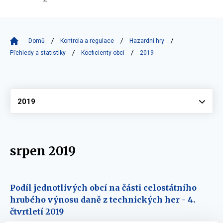
Domů
Kontrola a regulace
Hazardní hry
Přehledy a statistiky
Koeficienty obcí
2019
Vyberte
2019
srpen 2019
Podíl jednotlivých obcí na části celostátního
hrubého výnosu daně z technických her - 4.
čtvrtletí 2019