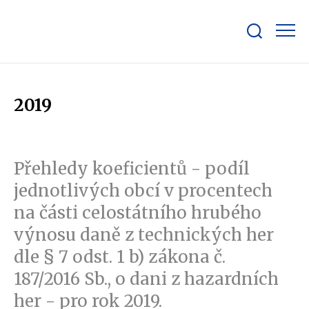
Zobrazit/skrýt
search
bar
2019
Přehledy koeficientů - podíl
jednotlivých obcí v procentech
na části celostátního hrubého
výnosu daně z technických her
dle § 7 odst. 1 b) zákona č.
187/2016 Sb., o dani z hazardních
her - pro rok 2019.