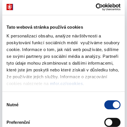
30. srpna 2019
květen 2019
Tato webová stránka používá cookies
K personalizaci obsahu, analýze návštěvnosti a
Podíl jednotlivých obcí na části celostátního
poskytování funkcí sociálních médií využíváme soubory
hrubého výnosu daně z technických her - 3.
cookie. Informace o tom, jak náš web používáte, sdílíme
čtvrtletí 2019
se svými partnery pro sociální média a analýzy. Partneři
30. května 2019
tyto údaje mohou zkombinovat s dalšími informacemi,
které jste jim poskytli nebo které získali v důsledku toho,
únor 2019
že používáte jejich služby. Informace o zpracování
cookies naleznete na
mfcr.cz/cookies
.
Podíl jednotlivých obcí na části celostátního
Výběr
Nutné
hrubého výnosu daně z technických her - 2.
souhlasu
čtvrtletí 2019
28. února 2019
Preferenční