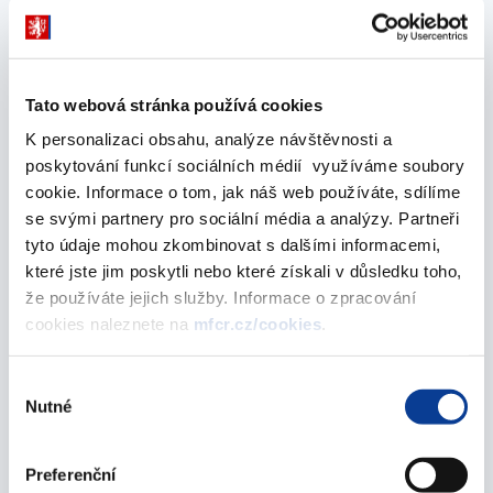
26. srpna 2024
květen 2024
Tato webová stránka používá cookies
K personalizaci obsahu, analýze návštěvnosti a
Podíl jednotlivých obcí na části celostátního
poskytování funkcí sociálních médií využíváme soubory
hrubého výnosu daně z technických her – 3.
cookie. Informace o tom, jak náš web používáte, sdílíme
čtvrtletí 2024
se svými partnery pro sociální média a analýzy. Partneři
31. května 2024
tyto údaje mohou zkombinovat s dalšími informacemi,
které jste jim poskytli nebo které získali v důsledku toho,
únor 2024
že používáte jejich služby. Informace o zpracování
cookies naleznete na
mfcr.cz/cookies
.
Podíl jednotlivých obcí na části celostátního
Výběr
Nutné
hrubého výnosu daně z technických her – 2.
souhlasu
čtvrtletí 2024
29. února 2024
Preferenční