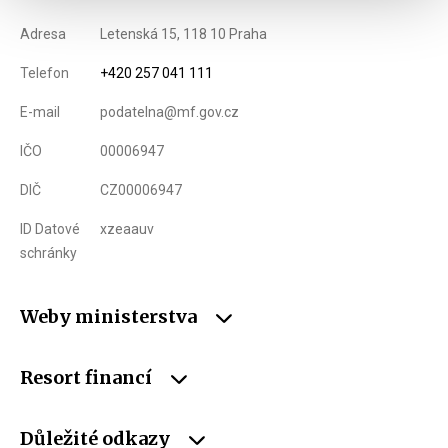
Adresa
Letenská 15, 118 10 Praha
Telefon
+420 257 041 111
E-mail
podatelna@mf.gov.cz
IČO
00006947
DIČ
CZ00006947
ID Datové
xzeaauv
schránky
Weby ministerstva
Resort financí
Důležité odkazy