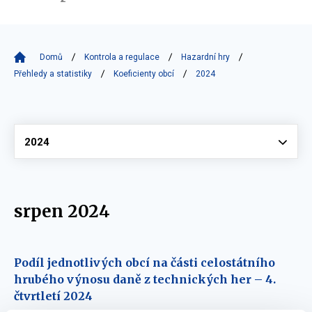
Domů
Kontrola a regulace
Hazardní hry
Přehledy a statistiky
Koeficienty obcí
2024
Vyberte
2024
srpen 2024
Podíl jednotlivých obcí na části celostátního
hrubého výnosu daně z technických her – 4.
čtvrtletí 2024