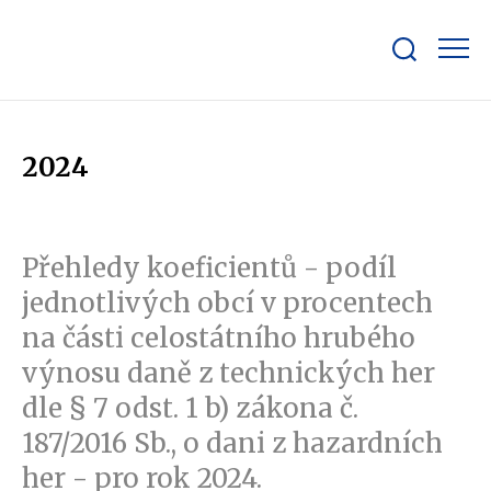
Zobrazit/skrýt
search
bar
2024
Přehledy koeficientů - podíl
jednotlivých obcí v procentech
na části celostátního hrubého
výnosu daně z technických her
dle § 7 odst. 1 b) zákona č.
187/2016 Sb., o dani z hazardních
her - pro rok 2024.