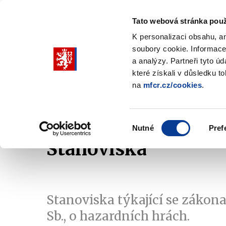
Tato webová stránka použ
K personalizaci obsahu, a
soubory cookie. Informace
Pohybujte
a analýzy. Partneři tyto ú
šipkami
které získali v důsledku t
na
mfcr.cz/cookies
.
nahoru
Ministerstvo
Rozpočtová politika
a
Zobrazit
Z
submenu
s
dolů
Ministerstvo
R
Výběr
p
Nutné
Pref
pro
souhlasu
Stanoviska
výběr
našeptaných
položek
Stanoviska týkající se zákona 
Sb., o hazardních hrách.