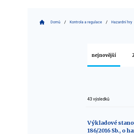
Domů
Kontrola a regulace
Hazardní hry
Vyberte
nejnovější
Filtr
43 výsledků
Výkladové stano
186/2016 Sb., o 