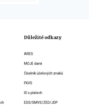
Důležité odkazy
ARES
MOJE daně
Číselník účelových znaků
FKVS
IS o platech
ých
EDS/SMVS/ZED/JDP