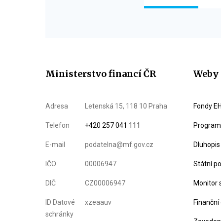
Ministerstvo financí ČR
Weby 
Adresa
Letenská 15, 118 10 Praha
Fondy EH
Telefon
+420 257 041 111
Program 
E-mail
podatelna@mf.gov.cz
Dluhopis
IČO
00006947
Státní p
DIČ
CZ00006947
Monitor 
ID Datové
xzeaauv
Finanční
schránky