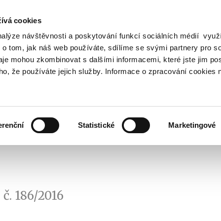
ívá cookies
nalýze návštěvnosti a poskytování funkcí sociálních médií vyu
Vyhledat
 o tom, jak náš web používáte, sdílíme se svými partnery pro so
daje mohou zkombinovat s dalšími informacemi, které jste jim pos
oho, že používáte jejich služby. Informace o zpracování cookies 
Finanční trh
Daně a účetnictví
Z
obrazit
Zobrazit
Zobrazit
ubmenu
submenu
submenu
ozpočtová
Finanční
Daně
olitika
trh
a
erenční
Statistické
Marketingové
účetnictví
č. 186/2016