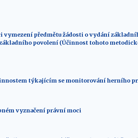
ci vymezení předmětu žádosti o vydání základní
základního povolení (Účinnost tohoto metodické
innostem týkajícím se monitorování herního pr
bném vyznačení právní moci