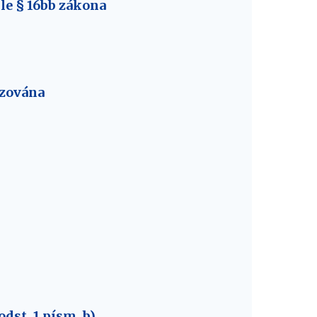
le § 16bb zákona
ozována
m
dst. 1 písm. b)