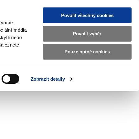
Povolit všechny cookies
žíváme
CZ
EN
ciální média
Základní
Povolit výběr
kytli nebo
informace
naleznete
o
Pouze nutné cookies
ahraničí a EU
Kontrola a regulace
Ministerstvu
Zobrazit
Zobrazit
submenu
submenu
financí
Zahraničí
Kontrola
a
a
v
Zobrazit detaily
EU
regulace
českém
znakovém
jazyce.