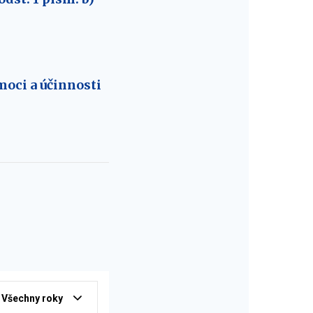
oci a účinnosti
Všechny roky