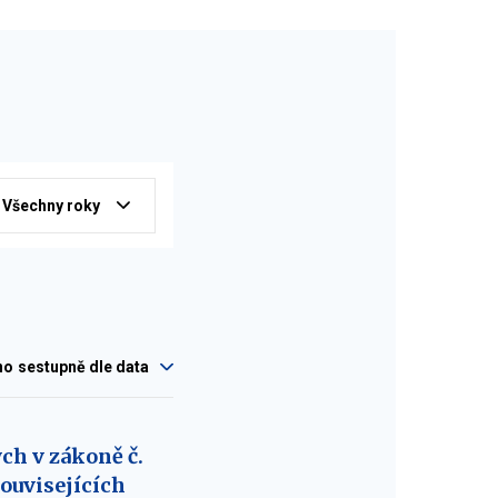
Všechny roky
no
sestupně dle data
ch v zákoně č.
souvisejících