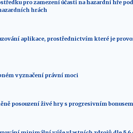
středku pro zamezení účasti na hazardní hře pod
o hazardních hrách
zování aplikace, prostřednictvím které je prov
bném vyznačení právní moci
ěně posouzení živé hry s progresivním bonuse
zování minimální výše vlastních zdrojů dle § 6 o