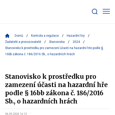
Zobrazit/skrýt
search
bar
Domů
Kontrola a regulace
Hazardní hry
Žadatelé a provozovatelé
Stanoviska
2024
Stanovisko k prostředku pro zamezení účasti na hazardní hře podle §
16bb zákona č. 186/2016 Sb., o hazardních hrách
Stanovisko k prostředku pro
zamezení účasti na hazardní hře
podle § 16bb zákona č. 186/2016
Sb., o hazardních hrách
06.09.2024 16:15