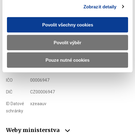
Zobrazeno
799 ×
Doporučeno
284 ×
Zobrazit detaily
Povolit všechny cookies
Ministerstvo financí ČR
Povolit výběr
Adresa
Letenská 15, 118 10 Praha
Telefon
+420 257 041 111
Pouze nutné cookies
E-mail
podatelna@mf.gov.cz
IČO
00006947
DIČ
CZ00006947
ID Datové
xzeaauv
schránky
Weby ministerstva