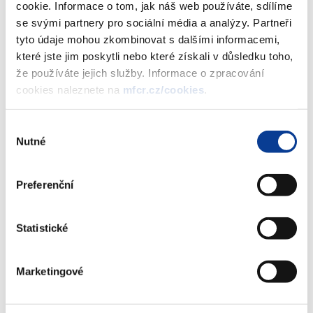
cookie. Informace o tom, jak náš web používáte, sdílíme
se svými partnery pro sociální média a analýzy. Partneři
Dokumenty ke stažení
tyto údaje mohou zkombinovat s dalšími informacemi,
které jste jim poskytli nebo které získali v důsledku toho,
že používáte jejich služby. Informace o zpracování
cookies naleznete na
mfcr.cz/cookies
.
Stanovisko k prostředku pro
zamezení účasti na hazardní hře
(557 kB)
Výběr
Nutné
souhlasu
Stáhnout vybrané (
0
)
Preferenční
Stáhnout vše
Statistické
Marketingové