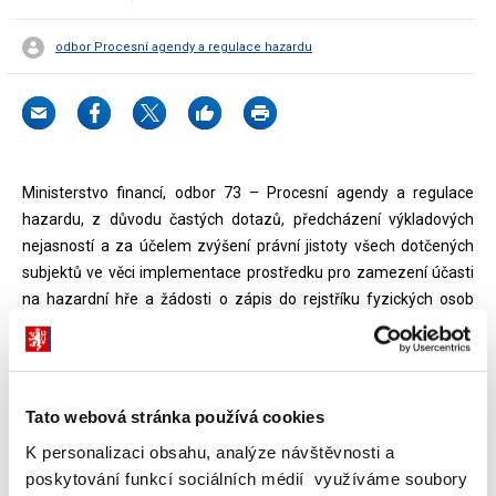
odbor Procesní agendy a regulace hazardu
Ministerstvo financí, odbor 73 – Procesní agendy a regulace
hazardu, z důvodu častých dotazů, předcházení výkladových
nejasností a za účelem zvýšení právní jistoty všech dotčených
subjektů ve věci implementace prostředku pro zamezení účasti
na hazardní hře a žádosti o zápis do rejstříku fyzických osob
vyloučených z účasti na hazardních hrách zprostředkované
provozovatelem hazardní hry v návaznosti na zákon č. 186/2016
Sb., o hazardních hrách, ve znění pozdějších předpisů, zejména
ve vazbě na přijetí zákona č. 349/2023 Sb., kterým se mění
Tato webová stránka používá cookies
některé zákony v souvislosti s konsolidací veřejných rozpočtů,
K personalizaci obsahu, analýze návštěvnosti a
vydává toto výkladové stanovisko.
poskytování funkcí sociálních médií využíváme soubory