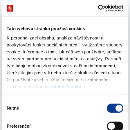
Plán legislativních prací MF na rok 2014
24. března 2014
Tato webová stránka používá cookies
K personalizaci obsahu, analýze návštěvnosti a
Výhled legislativních prací MF na léta 2015 až
poskytování funkcí sociálních médií využíváme soubory
2017
cookie. Informace o tom, jak náš web používáte, sdílíme
24. března 2014
se svými partnery pro sociální média a analýzy. Partneři
tyto údaje mohou zkombinovat s dalšími informacemi,
které jste jim poskytli nebo které získali v důsledku toho,
Vyberte
2014
že používáte jejich služby. Informace o zpracování
cookies naleznete na
mfcr.cz/cookies
.
Výběr
Nutné
souhlasu
Ministerstvo financí ČR
Preferenční