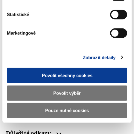
Adresa
Letenská 15, 118 10 Praha
Statistické
Telefon
+420 257 041 111
Marketingové
E-mail
podatelna@mf.gov.cz
IČO
00006947
Zobrazit detaily
DIČ
CZ00006947
ID Datové
xzeaauv
Povolit všechny cookies
schránky
Povolit výběr
Weby ministerstva
Pouze nutné cookies
Resort financí
Důležité odkazy