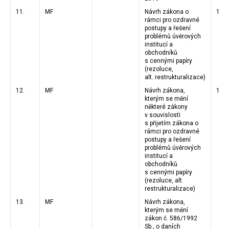
11.
MF
Návrh zákona o
12.1
rámci pro ozdravné
postupy a řešení
problémů úvěrových
institucí a
obchodníků
s cennými papíry
(rezoluce,
alt. restrukturalizace)
12.
MF
Návrh zákona,
12.1
kterým se mění
některé zákony
v souvislosti
s přijetím zákona o
rámci pro ozdravné
postupy a řešení
problémů úvěrových
institucí a
obchodníků
s cennými papíry
(rezoluce, alt.
restrukturalizace)
13.
MF
Návrh zákona,
kterým se mění
zákon č. 586/1992
Sb., o daních