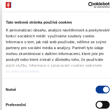
Compliance Act
(Dohoda FATCA)
16.
MF
Návrh zákona,
01.1
kterým se mění
Tato webová stránka používá cookies
zákon č. 353/2003
Sb., o spotřebních
K personalizaci obsahu, analýze návštěvnosti a poskytování
daních, ve znění
01.1
pozdějších předpisů,
funkcí sociálních médií využíváme soubory cookie.
a další související
Informace o tom, jak náš web používáte, sdílíme se svými
zákony
partnery pro sociální média a analýzy. Partneři tyto údaje
17.
MF
Návrh zákona,
Dos
kterým se mění
zná
mohou zkombinovat s dalšími informacemi, které jste jim
zákon č. 256/2004
poskytli nebo které získali v důsledku toho, že používáte
Sb., o podnikání
na kapitálovém trhu,
jejich služby. Informace o zpracování cookies naleznete
ve znění pozdějších
na
mfcr.cz/cookies
.
předpisů
18.
MF
Návrh zákona,
kterým se mění
Výběr
zákon č. 338/1992
Nutné
Sb., o dani
souhlasu
z nemovitých věcí, ve
znění pozdějších
předpisů
Preferenční
19.
MF
Věcný záměr zákona