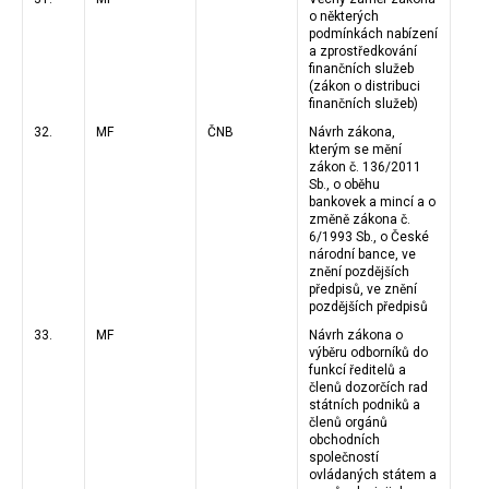
o některých
podmínkách nabízení
a zprostředkování
finančních služeb
(zákon o distribuci
finančních služeb)
32.
MF
ČNB
Návrh zákona,
kterým se mění
zákon č. 136/2011
Sb., o oběhu
bankovek a mincí a o
změně zákona č.
6/1993 Sb., o České
národní bance, ve
znění pozdějších
předpisů, ve znění
pozdějších předpisů
33.
MF
Návrh zákona o
výběru odborníků do
funkcí ředitelů a
členů dozorčích rad
státních podniků a
členů orgánů
obchodních
společností
ovládaných státem a