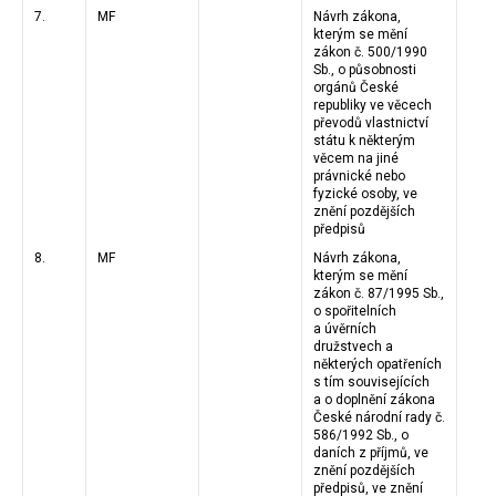
7.
MF
Návrh zákona,
kterým se mění
zákon č. 500/1990
Sb., o působnosti
orgánů České
republiky ve věcech
převodů vlastnictví
státu k některým
věcem na jiné
právnické nebo
fyzické osoby, ve
znění pozdějších
předpisů
8.
MF
Návrh zákona,
kterým se mění
zákon č. 87/1995 Sb.,
o spořitelních
a úvěrních
družstvech a
některých opatřeních
s tím souvisejících
a o doplnění zákona
České národní rady č.
586/1992 Sb., o
daních z příjmů, ve
znění pozdějších
předpisů, ve znění