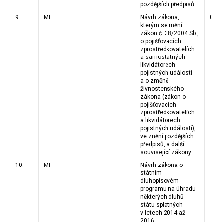
pozdějších předpisů
9.
MF
Návrh zákona,
03.1
kterým se mění
zákon č. 38/2004 Sb.,
o pojišťovacích
zprostředkovatelích
a samostatných
likvidátorech
pojistných událostí
a o změně
živnostenského
zákona (zákon o
pojišťovacích
zprostředkovatelích
a likvidátorech
pojistných událostí),
ve znění pozdějších
předpisů, a další
související zákony
10.
MF
Návrh zákona o
státním
dluhopisovém
programu na úhradu
některých dluhů
státu splatných
v letech 2014 až
2016