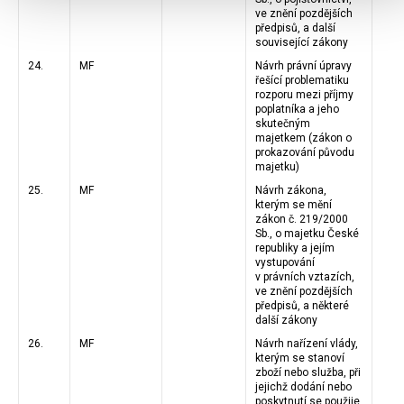
ve znění pozdějších
předpisů, a další
související zákony
24.
MF
Návrh právní úpravy
řešící problematiku
rozporu mezi příjmy
poplatníka a jeho
skutečným
majetkem (zákon o
prokazování původu
majetku)
25.
MF
Návrh zákona,
kterým se mění
zákon č. 219/2000
Sb., o majetku České
republiky a jejím
vystupování
v právních vztazích,
ve znění pozdějších
předpisů, a některé
další zákony
26.
MF
Návrh nařízení vlády,
kterým se stanoví
zboží nebo služba, při
jejichž dodání nebo
poskytnutí se použije