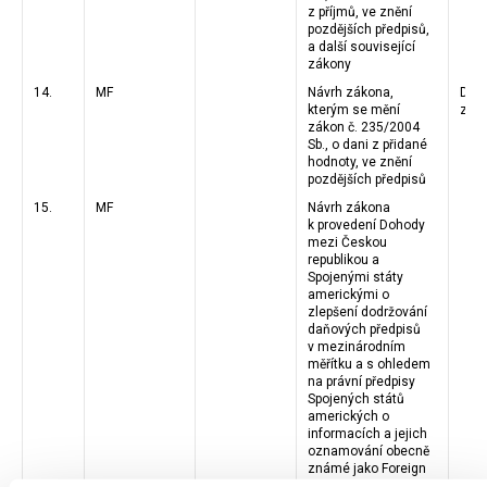
z příjmů, ve znění
pozdějších předpisů,
a další související
zákony
14.
MF
Návrh zákona,
Dos
kterým se mění
zná
zákon č. 235/2004
Sb., o dani z přidané
hodnoty, ve znění
pozdějších předpisů
15.
MF
Návrh zákona
k provedení Dohody
mezi Českou
republikou a
Spojenými státy
americkými o
zlepšení dodržování
daňových předpisů
v mezinárodním
měřítku a s ohledem
na právní předpisy
Spojených států
amerických o
informacích a jejich
oznamování obecně
známé jako Foreign
Account Tax