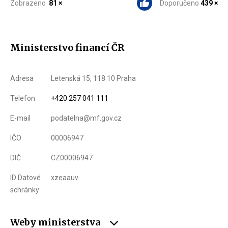
Zobrazeno
81 ×
Doporučeno
439 ×
Ministerstvo financí ČR
Adresa
Letenská 15, 118 10 Praha
Telefon
+420 257 041 111
E-mail
podatelna@mf.gov.cz
IČO
00006947
DIČ
CZ00006947
ID Datové
xzeaauv
schránky
Weby ministerstva