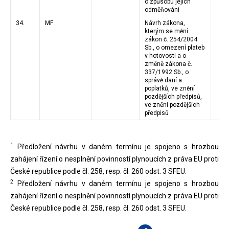
o způsobu jejich
odměňování
34.
MF
Návrh zákona,
kterým se mění
zákon č. 254/2004
Sb., o omezení plateb
v hotovosti a o
změně zákona č.
337/1992 Sb., o
správě daní a
poplatků, ve znění
pozdějších předpisů,
ve znění pozdějších
předpisů
1
Předložení návrhu v daném termínu je spojeno s hrozbou
zahájení řízení o nesplnění povinností plynoucích z práva EU proti
České republice podle čl. 258, resp. čl. 260 odst. 3 SFEU.
2
Předložení návrhu v daném termínu je spojeno s hrozbou
zahájení řízení o nesplnění povinností plynoucích z práva EU proti
České republice podle čl. 258, resp. čl. 260 odst. 3 SFEU.