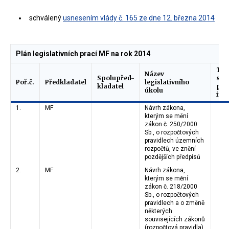
schválený
usnesením vlády č. 165 ze dne 12. března 2014
Plán legislativních prací MF na rok 2014
Ter
Název
Spolupřed-
sta
Poř.č.
Předkladatel
legislativního
kladatel
pro
úkolu
imp
1.
MF
Návrh zákona,
kterým se mění
zákon č. 250/2000
Sb., o rozpočtových
pravidlech územních
rozpočtů, ve znění
pozdějších předpisů
2.
MF
Návrh zákona,
kterým se mění
zákon č. 218/2000
Sb., o rozpočtových
pravidlech a o změně
některých
souvisejících zákonů
(rozpočtová pravidla),