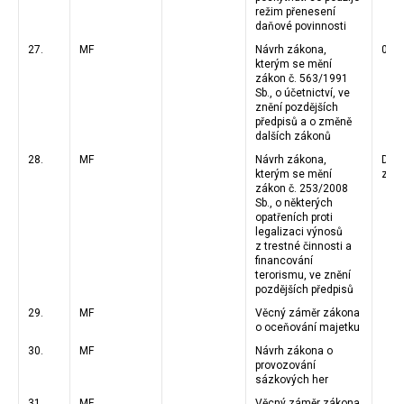
režim přenesení
daňové povinnosti
27.
MF
Návrh zákona,
07.1
kterým se mění
zákon č. 563/1991
Sb., o účetnictví, ve
znění pozdějších
předpisů a o změně
dalších zákonů
28.
MF
Návrh zákona,
Dos
kterým se mění
zná
zákon č. 253/2008
Sb., o některých
opatřeních proti
legalizaci výnosů
z trestné činnosti a
financování
terorismu, ve znění
pozdějších předpisů
29.
MF
Věcný záměr zákona
o oceňování majetku
30.
MF
Návrh zákona o
provozování
sázkových her
31.
MF
Věcný záměr zákona