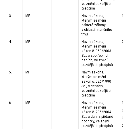
ve znění pozdějších
předpisů
3.
MF
Návrh zákona,
12.1
kterým se mění
některé zákony
v oblasti finančního
trhu
4.
MF
Návrh zákona,
01.1
kterým se mění
zákon č. 353/2003
Sb., o spotřebních
daních, ve znění
pozdějších předpisů
5.
MF
Návrh zákona,
kterým se mění
zákon č. 526/1990
Sb., o cenách,
ve znění pozdějších
předpisů
6.
MF
Návrh zákona,
10.1
kterým se mění
01.1
zákon č. 235/2004
Sb., o dani z přidané
01.1
hodnoty, ve znění
01.1
pozdějších předpisů