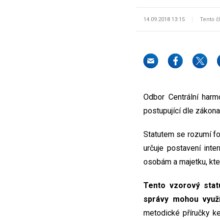
14.09.2018 13:15
Tento č
Odbor Centrální harmo
postupující dle zákona 
Statutem se rozumí for
určuje postavení inte
osobám a majetku, kter
Tento vzorový stat
správy mohou využít
metodické příručky ke