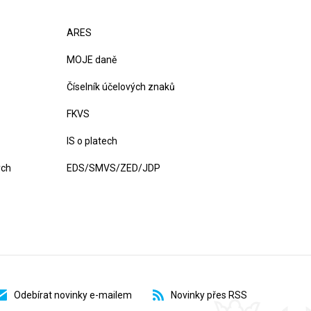
ARES
MOJE daně
Číselník účelových znaků
FKVS
IS o platech
ých
EDS/SMVS/ZED/JDP
Odebírat novinky e-mailem
Novinky přes RSS