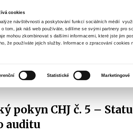
ívá cookies
nalýze návštěvnosti a poskytování funkcí sociálních médií vyu
Vyhledat
 o tom, jak náš web používáte, sdílíme se svými partnery pro so
daje mohou zkombinovat s dalšími informacemi, které jste jim pos
oho, že používáte jejich služby. Informace o zpracování cookies 
Finanční trh
Daně a účetnictví
Z
obrazit
Zobrazit
Zobrazit
ubmenu
submenu
submenu
ozpočtová
Finanční
Daně
olitika
trh
a
erenční
Statistické
Marketingové
účetnictví
ejných financí
Metodické materiály CHJ
2018
Metodický pokyn CHJ 
ý pokyn CHJ č. 5 – Statu
o auditu