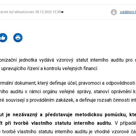
lánek byl aktualizován 30.12.2025 15:30
oddělení 
nizační jednotka vydává vzorový statut interního auditu pro ú
upravujícího řízení a kontrolu veřejných financí.
mální dokument, který definuje účel, pravomoci a odpovědnosti i
rního auditu v rámci orgánu veřejné správy, stanoví oprávnění 
é souvisejí s prováděním zakázek, a definuje rozsah činnosti int
ut je nezávazný a představuje metodickou pomůcku, kt
 při tvorbě vlastního statutu interního auditu.
V případě
 tvorbě vlastního statutu interního auditu je vhodné vzorové čás