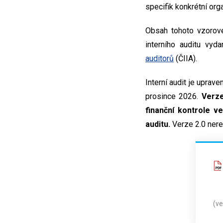
specifik konkrétní org
Obsah tohoto vzorové
interního auditu vyd
auditorů
(ČIIA).
Interní audit je uprav
prosince 2026.
Verze
finanční kontrole v
auditu.
Verze 2.0 nere
(ve