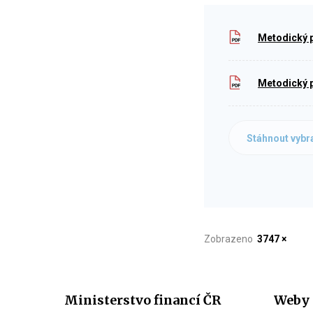
Metodický po
Metodický po
Stáhnout vybr
Zobrazeno
3747 ×
Ministerstvo financí ČR
Weby 