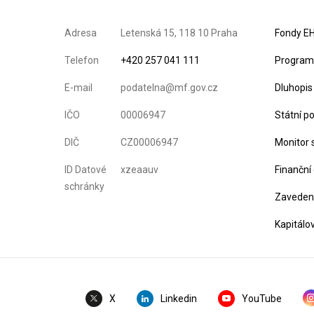
Adresa
Letenská 15, 118 10 Praha
Fondy EH
Telefon
+420 257 041 111
Program 
E-mail
podatelna@mf.gov.cz
Dluhopis
IČO
00006947
Státní p
DIČ
CZ00006947
Monitor 
ID Datové
xzeaauv
Finanční
schránky
Zavedení
Kapitálo
Linkedin
YouTube
X