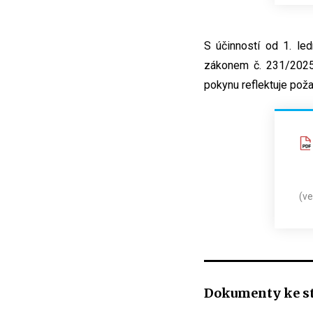
S účinností od 1. le
zákonem č. 231/2025 
pokynu reflektuje poža
(ve
Dokumenty ke s