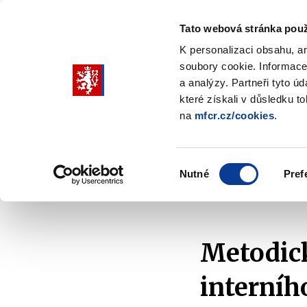
Tato webová stránka použ
K personalizaci obsahu, a
soubory cookie. Informace
Pohybujte
a analýzy. Partneři tyto ú
šipkami
které získali v důsledku t
na
mfcr.cz/cookies
.
nahoru
Ministerstvo
Rozpočtová politika
a
Zobrazit
Z
submenu
s
dolů
Ministerstvo
R
Výběr
p
Nutné
Pref
pro
souhlasu
Domů
Kontrola a regulace
Řízení a kontrola veř
výběr
našeptaných
položek
Metodick
interníh