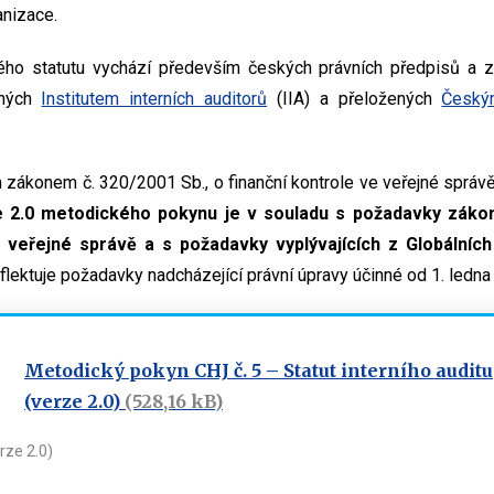
anizace.
ho statutu vychází především českých právních předpisů a z
aných
Institutem interních auditorů
(IIA) a přeložených
Českým
en zákonem č. 320/2001 Sb., o finanční kontrole ve veřejné správě,
 2.0 metodického pokynu je v souladu s požadavky zákon
e veřejné správě a s požadavky vyplývajících z Globálních
flektuje požadavky nadcházející právní úpravy účinné od 1. ledna
Metodický pokyn CHJ č. 5 – Statut interního auditu
(verze 2.0)
(528,16 kB)
rze 2.0)