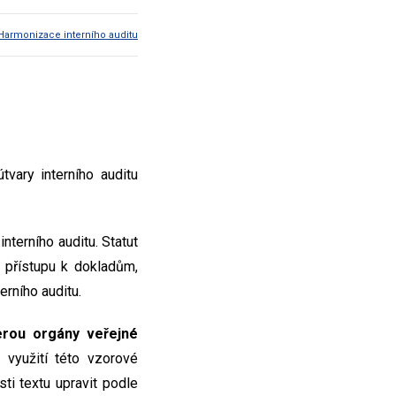
Harmonizace interního auditu
tvary interního auditu
nterního auditu. Statut
k přístupu k dokladům,
erního auditu.
erou orgány veřejné
 využití této vzorové
ti textu upravit podle