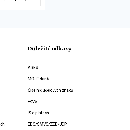
Důležité odkazy
ARES
MOJE daně
Číselník účelových znaků
FKVS
IS o platech
ých
EDS/SMVS/ZED/JDP