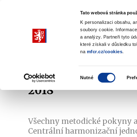
Tato webová stránka použ
K personalizaci obsahu, a
soubory cookie. Informace
Pohybujte
a analýzy. Partneři tyto ú
šipkami
které získali v důsledku t
na
mfcr.cz/cookies
.
nahoru
Ministerstvo
Rozpočtová politika
a
Zobrazit
Z
submenu
s
dolů
Ministerstvo
R
Výběr
p
Nutné
Pref
pro
souhlasu
2018
výběr
našeptaných
položek
Všechny metodické pokyny a
Centrální harmonizační jedn