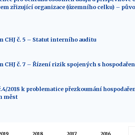
em zřizující organizace (územního celku) – pův
CHJ č. 5 – Statut interního auditu
 CHJ č. 7 – Řízení rizik spojených s hospodaře
č.4/2018 k problematice přezkoumání hospodaře
ch měst
2019
2018
2017
2016