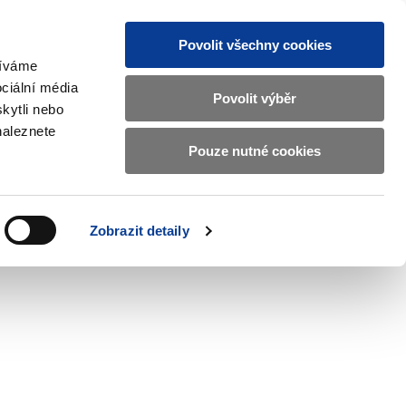
Povolit všechny cookies
žíváme
CZ
EN
ciální média
Základní
Povolit výběr
kytli nebo
informace
naleznete
o
Pouze nutné cookies
ahraničí a EU
Kontrola a regulace
Ministerstvu
Zobrazit
Zobrazit
submenu
submenu
financí
Zahraničí
Kontrola
a
a
v
Zobrazit detaily
EU
regulace
českém
znakovém
jazyce.