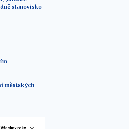
odně stanovisko
ním
ní městských
Všechny roky