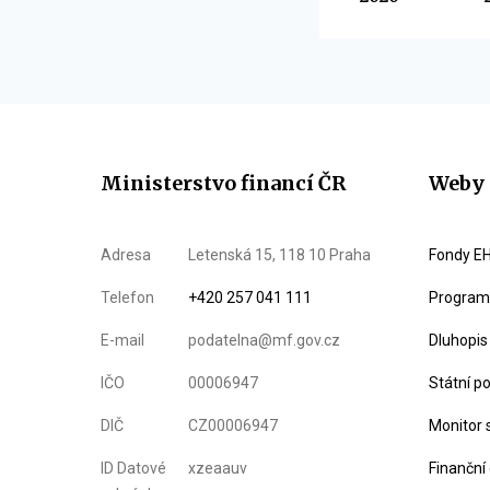
Ministerstvo financí ČR
Weby 
Adresa
Letenská 15, 118 10 Praha
Fondy EH
Telefon
+420 257 041 111
Program 
E-mail
podatelna@mf.gov.cz
Dluhopis
IČO
00006947
Státní p
DIČ
CZ00006947
Monitor 
ID Datové
xzeaauv
Finanční