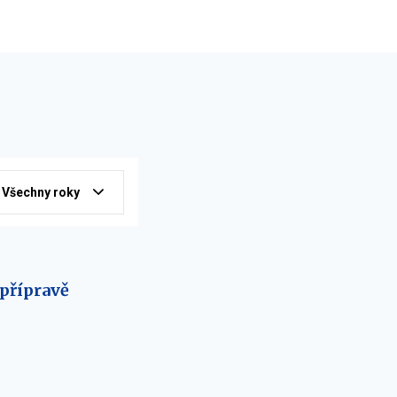
Všechny roky
 přípravě