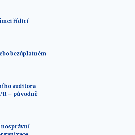
ámci řídicí
 nebo bezúplatném
ního auditora
DPR – původně
ejnosprávní
organizace